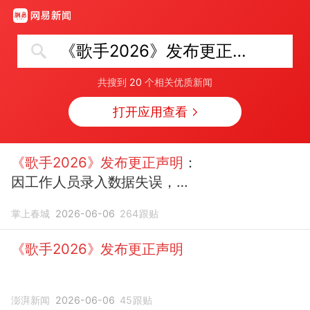
《歌手2026》发布更正声明
共搜到
20
个相关优质新闻
打开应用查看
《歌手2026》发布更正声明
：
因工作人员录入数据失误，胡
彦斌的投票结果显示为
掌上春城
2026-06-06
264
跟贴
37.17%，实为31.17%，感谢大
家监督
《歌手2026》发布更正声明
澎湃新闻
2026-06-06
45
跟贴