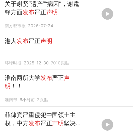
关于谢贤“遗产”“病因”，谢霆
锋方面
发布
严正
声明
南方都市报
2026-07-24
港大
发布
严正
声明
环球时报
2025-12-30
7010
跟贴
淮南两所大学
发布
严正
声
明
！！
淮南帮
6小时前
2
跟贴
菲律宾严重侵犯中国领土主
权，中方
发布
严正
声明
坚决反
制