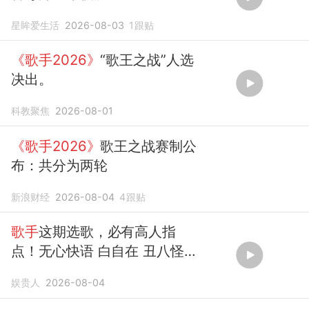
星眸爱生活
2026-08-03
1
跟贴
《歌手2026》
“歌王之战”人选
决出。
科教聚焦
2026-08-01
《歌手2026》
歌王之战赛制公
布：共分为两轮
新浪财经
2026-08-04
4
跟贴
歌手
这期选歌，必有高人指
点！无心快语 白自在 丑八怪
呓语
歌手2026
娱贵人
2026-08-04