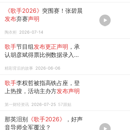
《歌手2026》
突围赛！张碧晨
发布
弃赛
声明
陶衣柜
2026-07-14
歌手
节目组
发布更正声明
，承
认胡彦斌得票比例数据录入有
误
精彩背后的故事
2026-06-06
歌手
李权哲被指高铁占座，登
上热搜，活动主办方
发布声明
第一财经资讯
2026-07-25
57
跟贴
那英泪别
《歌手2026》
，好声
音导师全军覆没？