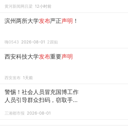
黄河新闻网吕梁
12小时前
滨州两所大学
发布
严正
声明
！
嗨0543
2026-08-01
2
跟贴
西安科技大学
发布
重要
声明
西安发布
1天前
警惕！社会人员冒充国博工作
人员引导群众扫码，窃取手机
号、身份证等隐私信息，国博
三湘都市报
2026-08-01
发布
严正
声明
澄清未授权相关
活动