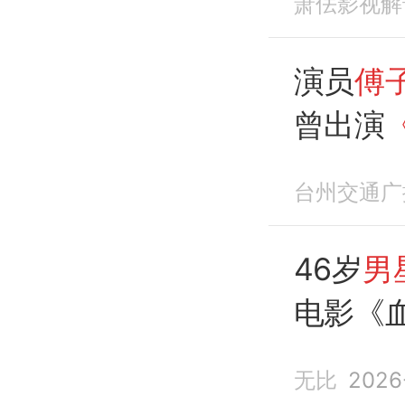
萧佉影视解
演员
傅
曾出演
等作品
台州交通广
46岁
男
电影《
无比
2026