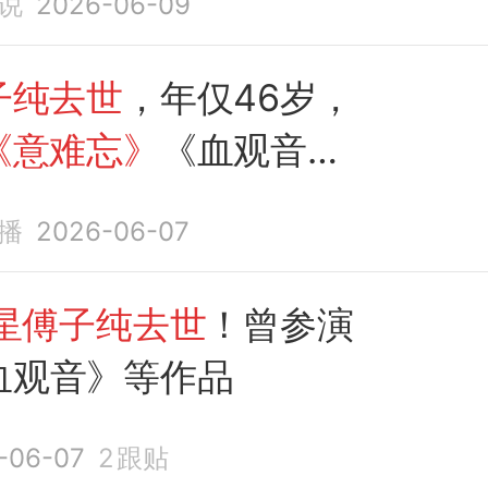
说
2026-06-09
子纯去世
，年仅46岁，
《意难忘》
《血观音》
播
2026-06-07
星傅子纯去世
！曾参演
血观音》等作品
-06-07
2
跟贴