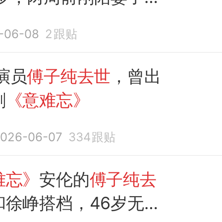
念
-06-08
2
跟贴
演员
傅子纯去世
，曾出
剧
《意难忘》
026-06-07
334
跟贴
难忘》
安伦的
傅子纯去
和徐峥搭档，46岁无儿