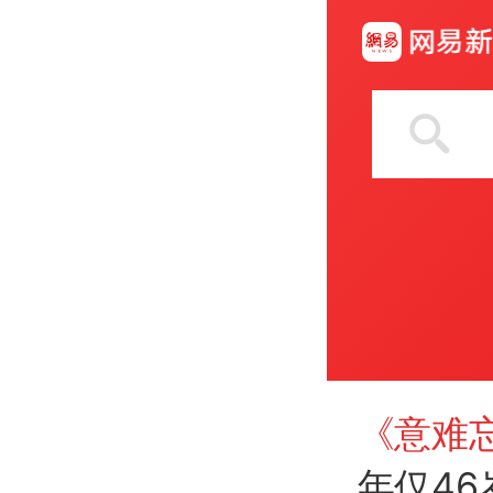
《意难
年仅4