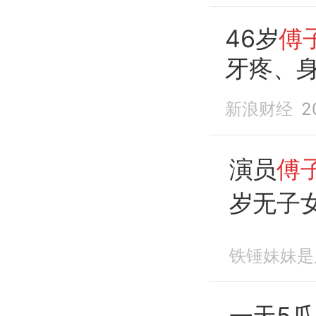
46岁
傅
牙疼、
新浪财经
2
演员
傅
岁无子
铁锤妹妹是
一天5