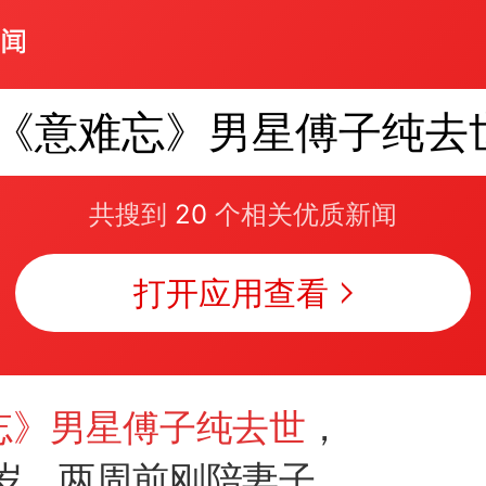
《意难忘》男星傅子纯去
共搜到
20
个相关优质新闻
打开应用查看
忘》男星傅子纯去世
，
6岁，两周前刚陪妻子泡