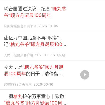
联合国通过决议：纪念
“糖丸爷
爷”顾方舟诞辰100周年
全国党媒信息公共平台
2026-01-05
让亿万中国儿童不再“麻痹”，
记
“糖丸爷爷”顾方舟诞辰100
周年
人民日报健康客户端
2026-06-16
1
跟贴
今天，是
“糖丸爷爷”顾方舟诞
辰100周年
的日子，请停留片
刻！向
顾方舟
致敬！#
糖丸爷
8099999街头巷尾
2026-06-16
爷
#
顾方舟
#向...
一颗
糖丸
护佑万家童心｜致敬
“糖丸爷爷”顾方舟诞辰100周