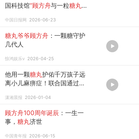
国科技馆
“顾方舟
与一粒
糖丸
背
后的科学”主题展览正式启幕
中国日报网
2026-06-23
糖丸爷爷顾方舟
：一颗糖守护
几代人
惊鸿娱乐v
2026-04-25
他用一颗
糖丸
护佑千万孩子远
离小儿麻痹症！联合国通过决
议：纪念
“糖丸爷爷”顾方舟
潇湘晨报
2026-01-04
顾方舟100周年诞辰
：一生一
事，
糖丸
济世
中国青年报
2026-06-15