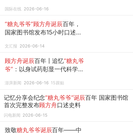
方舟诞辰
百年记忆分享
国际在线
2026-06-16
“糖丸爷爷”顾方舟诞辰
百年，
国家图书馆发布15小时口述史
料
文汇报
2026-06-14
顾方舟诞辰
百年丨追忆
“糖丸爷
爷”
：以身试药彰显一代科学家
的使命感
澎湃新闻
2026-06-16
15
跟贴
记忆分享会纪念
“糖丸爷爷”诞辰
百年 国家图书馆
首次完整发布
顾方舟
口述史料
闪电新闻
2026-06-15
致敬
糖丸爷爷诞辰
百年——中