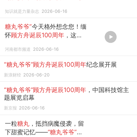
年
知识就是力量杂志
2026-06-16
糖丸爷爷”
今天格外想念您！缅
怀
顾方舟诞辰100周年
，这颗
最甜的糖 我们永远不忘。
河南都市频道
2026-06-16
“糖丸爷爷”顾方舟诞辰100周年
纪念展开展
新浪财经
2026-06-20
“糖丸爷爷”顾方舟诞辰100周年
，中国科技馆主
题展览启幕
新京报
2026-06-16
一粒
糖丸
，抵挡病魔侵袭，留
下甜蜜记忆——
“糖丸爷爷”顾