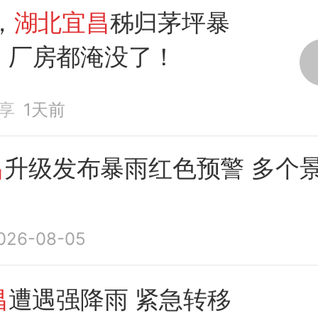
，
湖北宜昌
秭归茅坪暴
，厂房都淹没了！
享
1天前
昌
升级发布暴雨红色预警 多个
026-08-05
昌
遭遇强降雨 紧急转移