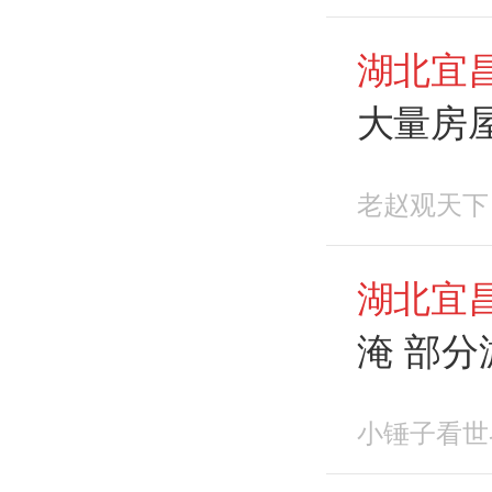
湖北宜
大量房
老赵观天下
湖北宜
淹 部分
影响
小锤子看世