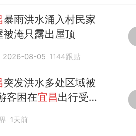
昌
暴雨洪水涌入村民家
屋被淹只露出屋顶
2026-08-05
1144
跟贴
昌
突发洪水多处区域被
游客困在
宜昌
出行受到
界
1天前