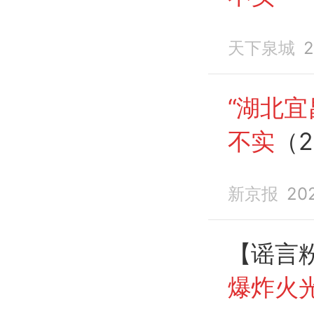
天下泉城
2
“湖北宜
不实
（2
新京报
20
【谣言
爆炸火