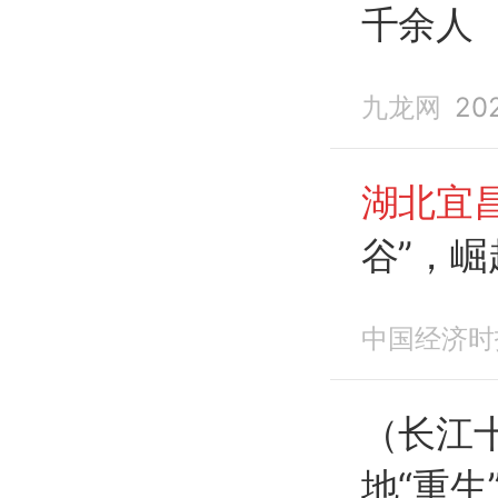
千余人
九龙网
20
湖北宜
谷”，
中国经济时
（长江
地“重生