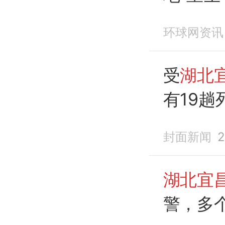
环球网资讯
受
湖北
有19
封面新闻
2
湖北宜
警，多