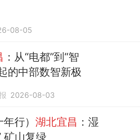
26-08-05
昌
：从“电都”到“智
崛起的中部数智新极
报
2026-08-03
十年行）
湖北宜昌
：湿
” 矿山复绿