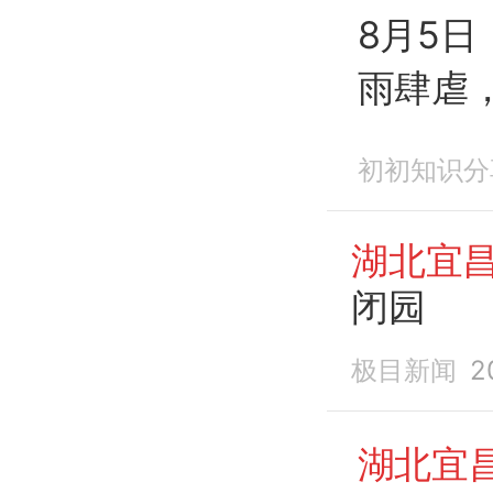
8月5日
雨肆虐
初初知识分
湖北宜
闭园
极目新闻
2
湖北宜