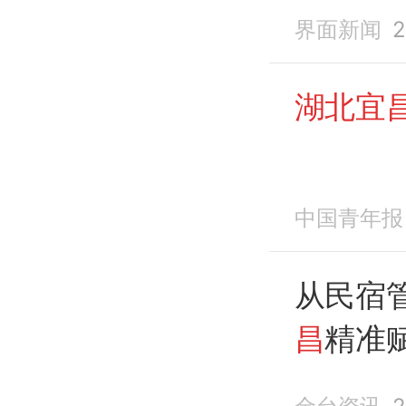
界面新闻
2
湖北宜
中国青年报
从民宿管
昌
精准