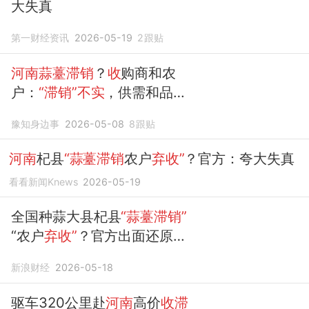
大失真
第一财经资讯
2026-05-19
2
跟贴
河南蒜薹滞销
？
收
购商和农
户：
“滞销”不实
，供需和品质
决定价格
豫知身边事
2026-05-08
8
跟贴
河南
杞县
“蒜薹滞销
农户
弃收”
？官方：夸大失真
看看新闻Knews
2026-05-19
全国种蒜大县杞县
“蒜薹滞销”
“农户
弃收”
？官方出面还原真
实情况
新浪财经
2026-05-18
驱车320公里赴
河南
高价
收滞