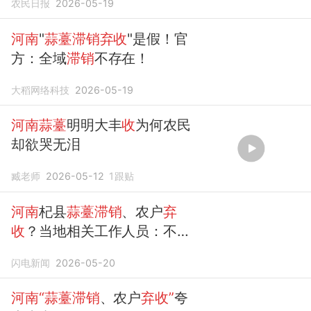
农民日报
2026-05-19
河南
"
蒜薹滞销弃收
"是假！官
方：全域
滞销
不存在！
大稻网络科技
2026-05-19
河南蒜薹
明明大丰
收
为何农民
却欲哭无泪
臧老师
2026-05-12
1
跟贴
河南
杞县
蒜薹滞销
、农户
弃
收
？当地相关工作人员：不存
在
滞销
的问题
闪电新闻
2026-05-20
河南“蒜薹滞销
、农户
弃收”
夸