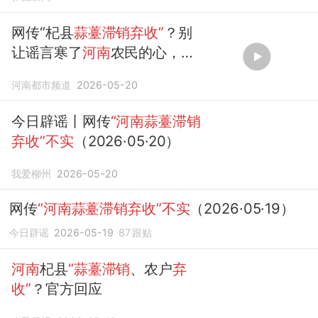
网传“杞县
蒜薹滞销弃收”
？别
让谣言寒了
河南
农民的心，专
家提醒：虚假信息对农业市场
河南都市频道
2026-05-20
杀伤力大 需及时辟谣。
今日辟谣丨网传
“河南蒜薹滞销
弃收”不实
（2026·05·20）
我爱柳州
2026-05-20
网传
“河南蒜薹滞销弃收”不实
（2026·05·19）
今日辟谣
2026-05-19
87
跟贴
河南
杞县
“蒜薹滞销
、农户
弃
收”
？官方回应