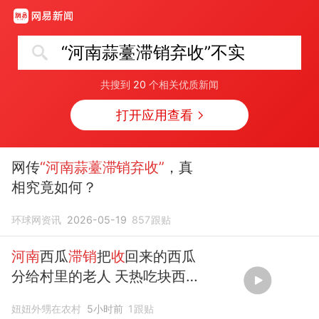
“河南蒜薹滞销弃收”不实
共搜到
20
个相关优质新闻
打开应用查看
网传
“河南蒜薹滞销弃收”
，真
相究竟如何？
环球网资讯
2026-05-19
857
跟贴
河南
西瓜
滞销
把
收
回来的西瓜
分给村里的老人 天热吃块西瓜
解解暑，同为种地人，尽自己
妞妞外甥在农村
5小时前
1
跟贴
一点绵薄之力，看到大家吃的