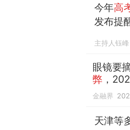
今年
高
发布提
带入考
主持人钰峰
眼镜要
弊
，202
金融界
202
天津等