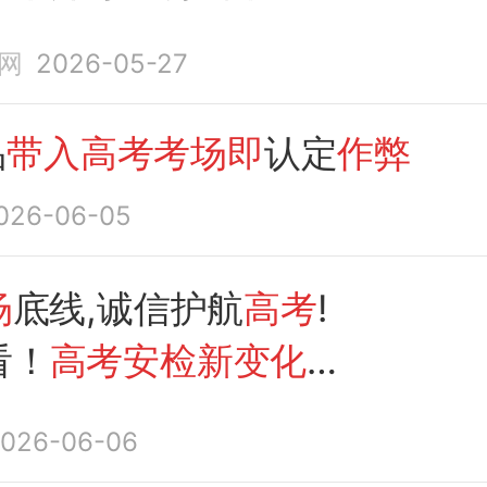
手机
带入考场即
算
作弊
网
2026-05-27
品
带入高考考场即
认定
作弊
026-06-05
场
底线,诚信护航
高考
!
看！
高考安检新变化
：
醒
026-06-06