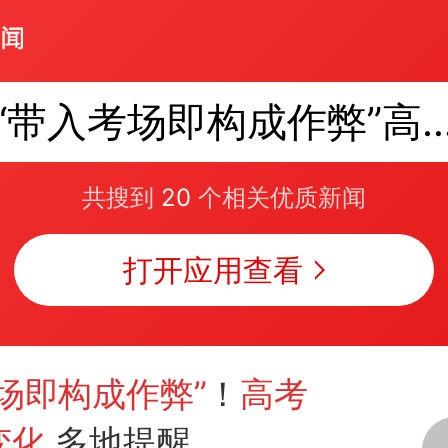
“带入考场即构成作弊”高考安
共搜到
20
个相关优质新闻
打开应用查看
场即构成作弊”
！
高考
变化
多地提醒