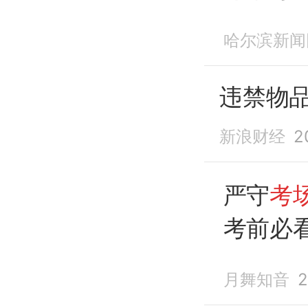
进场，
哈尔滨新闻
违禁物
新浪财经
2
严守
考
考前必
多地提
月舞知音
2