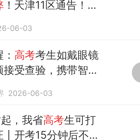
弊
！天津11区通告！交
！
26-06-03
醒：
高考
考生如戴眼镜
须接受查验，携带智能
入
考场即构成作弊
。
界
2026-06-03
时起，我省
高考
生可打
证丨开考15分钟后不得