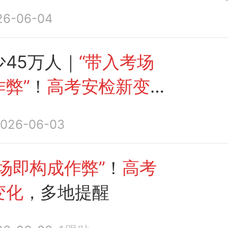
镜
“带入考场即构成作
26-06-04
红星
新
闻）
少45万人｜
“带入考场
弊”
！
高考安检新变
地提醒
026-06-03
场即构成作弊”
！
高考
变化
，多地提醒