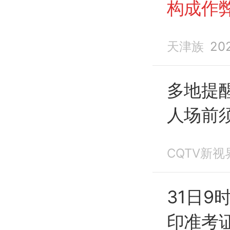
构成作
通管控
天津族
20
多地提
人场前
眼镜进
CQTV新视
31日9
印准考