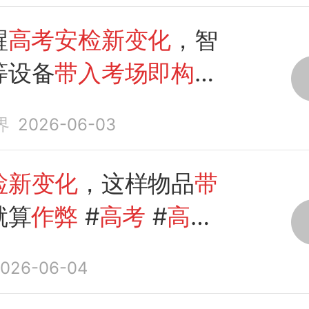
醒
高考安检新变化
，智
等设备
带入考场即构成
界
2026-06-03
检新变化
，这样物品
带
就算
作弊
#
高考
#
高考
备
026-06-04