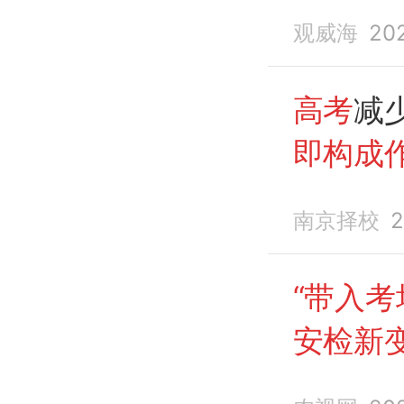
智能眼
观威海
20
弊”
。（
高考
减
即构成作
化
，多
南京择校
2
“带入考
安检新