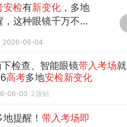
考安检
有
新变化
，多地
醒，这种眼镜千万不要
场
2026-06-04
摘下检查、智能眼镜
带入考场
就
6
高考
多地
安检新变化
6-06-03
2
跟贴
多地提醒！
带入考场即