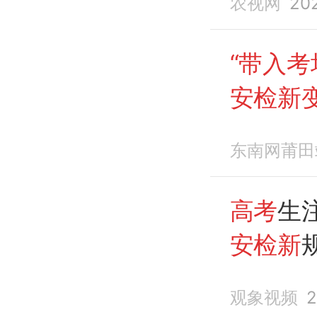
农视网
20
“带入考
安检新
东南网莆田
高考
生
安检新
生需接
观象视频
2
“带入考