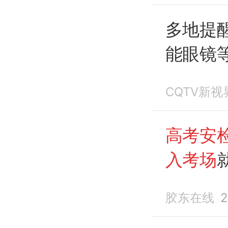
多地提
能眼镜
作弊
。
CQTV新视
高考安
入考场
物品准
胶东在线
2