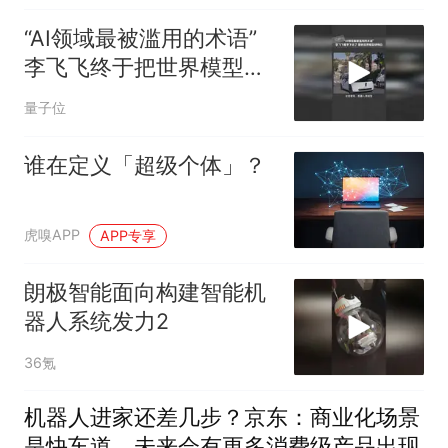
“AI领域最被滥用的术语”
李飞飞终于把世界模型讲
明白了
量子位
谁在定义「超级个体」？
虎嗅APP
APP专享
朗极智能面向构建智能机
器人系统发力2
36氪
机器人进家还差几步？京东：商业化场景
是快车道，未来会有更多消费级产品出现