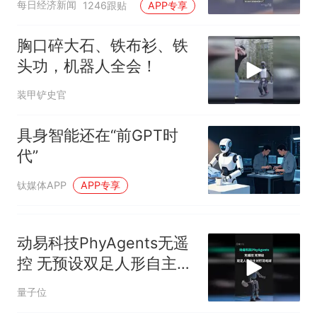
视频丨只要一枚命中就能让航
每日经济新闻
1246跟贴
APP专享
母瘫痪 轰-6J实力有多强？
空调24小时开着反而更省电？
胸口碎大石、铁布衫、铁
电力部门回应
头功，机器人全会！
大雨将至一家老小6分钟抢收完
装甲铲史官
1千斤稻谷
十多万人报名的考试，成绩
热
具身智能还在“前GPT时
全部作废，公平么？
代”
钛媒体APP
APP专享
动易科技PhyAgents无遥
控 无预设双足人形自主对
打羽毛球
量子位