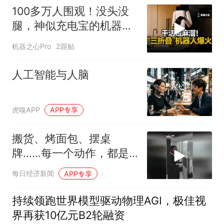
100多万人围观！没头没
腿，神似充电宝的机器人
全网走红？
机器之心Pro
2跟贴
人工智能与人脑
虎嗅APP
APP专享
搬货、烤面包、摆桌
牌……每一个动作，都是
从零开始的“第一课”
每日经济新闻
APP专享
持续领跑世界模型驱动物理AGI，极佳视
界再获10亿元B2轮融资