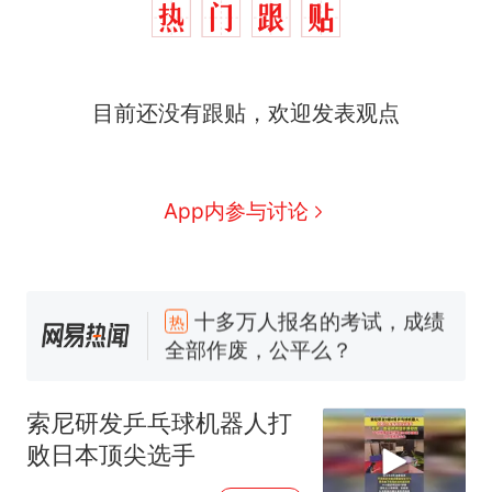
目前还没有跟贴，欢迎发表观点
App内参与讨论
十多万人报名的考试，成绩
热
全部作废，公平么？
全球唯一没有法定首都的国
新
家，刚改国名，总统就邀请中
索尼研发乒乓球机器人打
国大使骑行绕了几乎整个国境
5万的小车卖不动，40万以上
败日本顶尖选手
线一圈，还曾两次到中国寻根
的抢着买