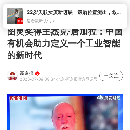
打开
22岁失联女孩新进展！最后位置流出，救援队再曝两大噩耗母亲崩溃
速看最新快讯
图灵奖得主杰克·唐加拉：中国
有机会助力定义一个工业智能
的新时代
新京报
关注
2026-07-09 08:34
·北京
·新京报官方网易号