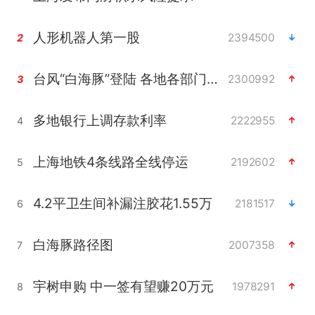
人形机器人第一股
2394500
2
台风“白海豚”登陆 各地各部门全力应对
2300992
3
多地银行上调存款利率
2222955
4
上海地铁4条线路全线停运
2192602
5
4.2平卫生间补漏注胶花1.55万
2181517
6
白海豚路径图
2007358
7
宇树申购 中一签有望赚20万元
1978291
8