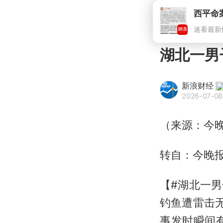
湖北一男
新浪财经
2026-07-08
（来源：今
转自：今晚
【#湖北一男
钓鱼遭雷击
事发时瞬间