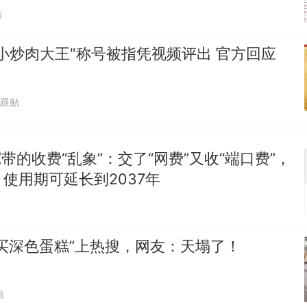
贴
小炒肉大王"称号被指凭视频评出 官方回应
1跟贴
宽带的收费“乱象”：交了“网费”又收“端口费”，
使用期可延长到2037年
买深色蛋糕”上热搜，网友：天塌了！
贴