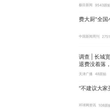
极目新闻
9543跟
费大厨"全国
中国新闻周刊
275
调查 | 长城
退费没着落，
天津广播
48跟贴
“不建议大家
环球网资讯
108跟