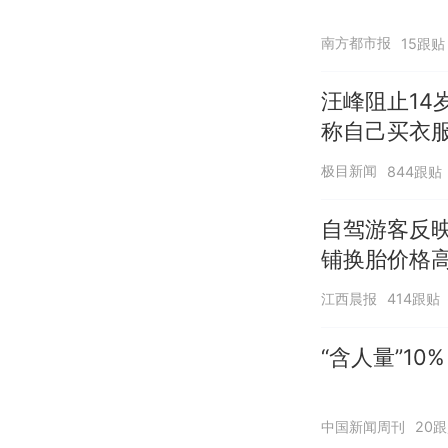
南方都市报
15跟贴
汪峰阻止14
称自己买衣服
极目新闻
844跟贴
自驾游客反
铺换胎价格
江西晨报
414跟贴
“含人量”1
中国新闻周刊
20