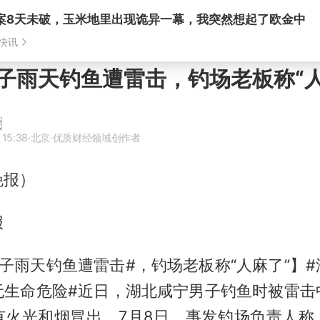
子雨天钓鱼遭雷击，钓场老板称“人
 15:38
·北京
·优质财经领域创作者
晚报）
报
子雨天钓鱼遭雷击#，钓场老板称“人麻了”】
无生命危险#近日，湖北咸宁男子钓鱼时被雷击
有火光和烟冒出。7月8日，事发钓场负责人称