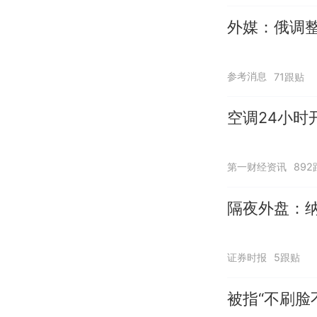
外媒：俄调
参考消息
71跟贴
空调24小时
第一财经资讯
892
隔夜外盘：纳
证券时报
5跟贴
被指“不刷脸