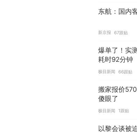
东航：国内客
新京报
67跟贴
爆单了！实
耗时92分钟
极目新闻
66跟贴
搬家报价57
傻眼了
极目新闻
1跟贴
以黎会谈被迫