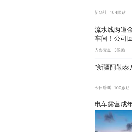
新华社
104跟贴
流水线两道
车间！公司
齐鲁壹点
3跟贴
“新疆阿勒泰八
今日辟谣
100跟贴
电车露营成年