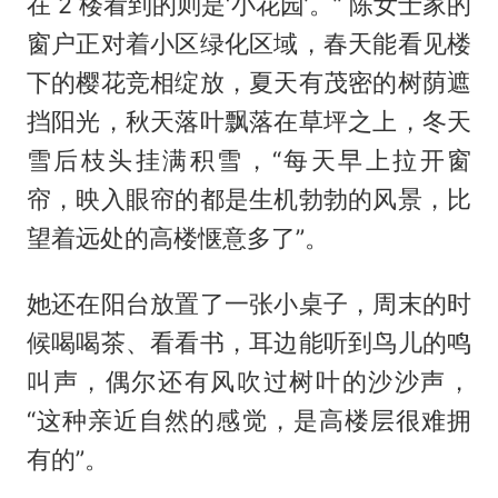
在 2 楼看到的则是‘小花园’。” 陈女士家的
窗户正对着小区绿化区域，春天能看见楼
下的樱花竞相绽放，夏天有茂密的树荫遮
挡阳光，秋天落叶飘落在草坪之上，冬天
雪后枝头挂满积雪，“每天早上拉开窗
帘，映入眼帘的都是生机勃勃的风景，比
望着远处的高楼惬意多了”。
她还在阳台放置了一张小桌子，周末的时
候喝喝茶、看看书，耳边能听到鸟儿的鸣
叫声，偶尔还有风吹过树叶的沙沙声，
“这种亲近自然的感觉，是高楼层很难拥
有的”。