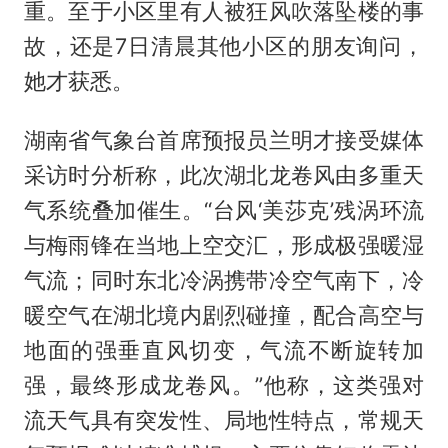
重。至于小区里有人被狂风吹落坠楼的事
故，还是7日清晨其他小区的朋友询问，
她才获悉。
湖南省气象台首席预报员兰明才接受媒体
采访时分析称，此次湖北龙卷风由多重天
气系统叠加催生。“台风‘美莎克’残涡环流
与梅雨锋在当地上空交汇，形成极强暖湿
气流；同时东北冷涡携带冷空气南下，冷
暖空气在湖北境内剧烈碰撞，配合高空与
地面的强垂直风切变，气流不断旋转加
强，最终形成龙卷风。”他称，这类强对
流天气具有突发性、局地性特点，常规天