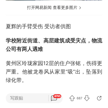
打开网易新闻 查看更多图片
夏辉的手臂受伤 受访者供图
学校附近街道、高层建筑成受灾点，物流
公司有两人遇难
黄州区玲珑家园12层的住户张铭，伤得更
严重。他被龙卷风从家里“吸”出，坠落到
绿化带。
张铭的表哥柳先生住在同一栋楼的20层，
8795
写跟贴
687
他回忆，事发前，天看着很黑，风很大，