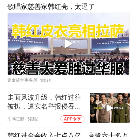
歌唱家慈善家韩红亮，太逗了
家禽搞笑事务所
1跟贴
走面风波升级，韩红过往
被扒，遭实名举报侵吞上
亿善款仅冰山一角
泪满过眼
5跟贴
APP专享
韩红基金会收入七点八亿，高管六十多万