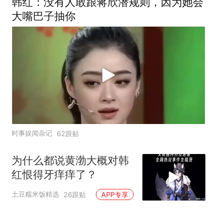
韩红：没有人敢跟蒋欣潜规则，因为她会
大嘴巴子抽你
时事娱闻杂记
62跟贴
为什么都说黄渤大概对韩
红恨得牙痒痒了？
土豆糯米饭精选
26跟贴
APP专享