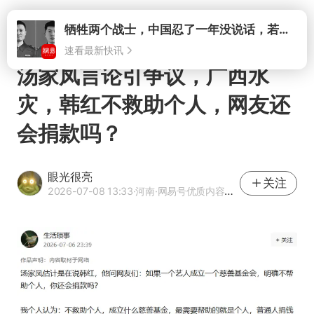
打开
汤家凤言论引争议，广西水
灾，韩红不救助个人，网友还
会捐款吗？
眼光很亮
关注
2026-07-08 13:33
·河南
·网易号优质内容创作者