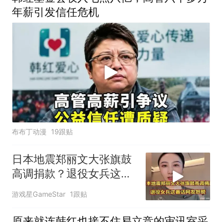
年薪引发信任危机
布布丁动漫
19跟贴
日本地震郑丽文大张旗鼓
高调捐款？退役女兵这番
话网友怒赞
游戏星GameStar
1跟贴
原来就连韩红也接不住易立竞的审讯室采