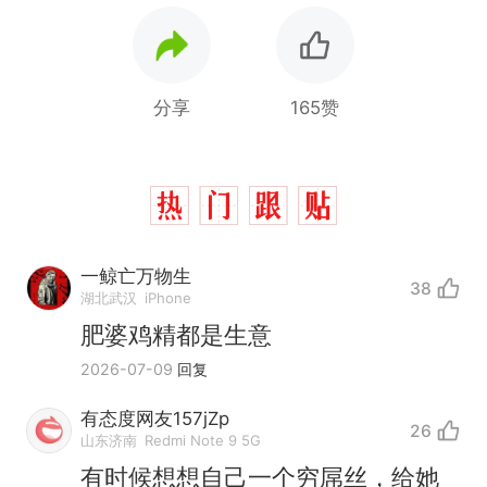
分享
165赞
一鲸亡万物生
38
湖北武汉
iPhone
肥婆鸡精都是生意
2026-07-09
回复
有态度网友157jZp
26
十多万人报名的考试，成绩
热
山东济南
Redmi Note 9 5G
全部作废，公平么？
有时候想想自己一个穷屌丝，给她