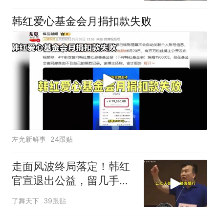
韩红爱心基金会月捐扣款失败
左允新鲜事
24跟贴
走面风波终局落定！韩红
官宣退出公益，留几手一
语成谶
了舞天下
39跟贴