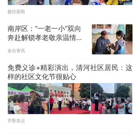
极目新闻
南岸区：“一老一小”双向
奔赴解锁孝老敬亲温情新
范式
金台资讯
免费义诊+精彩演出，清河社区居民：这
样的社区文化节很贴心
齐鲁壹点