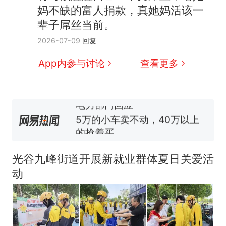
全球唯一没有法定首都的国
新
妈不缺的富人捐款，真她妈活该一
家，刚改国名，总统就邀请中
辈子屌丝当前。
国大使骑行绕了几乎整个国境
搬家报价570元，搬到楼下交
2026-07-09
回复
线一圈，还曾两次到中国寻根
5060元才肯搬上楼！女子傻眼
了……
视频丨只要一枚命中就能让航
App内参与讨论
查看更多
母瘫痪 轰-6J实力有多强？
空调24小时开着反而更省电？
电力部门回应
5万的小车卖不动，40万以上
的抢着买
十多万人报名的考试，成绩
热
全部作废，公平么？
光谷九峰街道开展新就业群体夏日关爱活
动