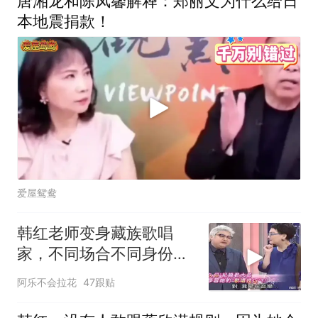
唐湘龙和陈凤馨解释：郑丽文为什么给日
本地震捐款！
爱屋鸳鸯
韩红老师变身藏族歌唱
家，不同场合不同身份随
时运用
阿乐不会拉花
47跟贴