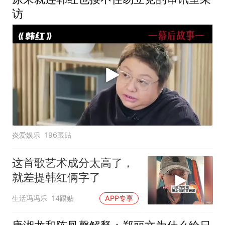
访
炎爱娱乐
196跟贴
这首歌艺术成分太高了，
就差提韩红俩字了
生活冯冯乐
14跟贴
APP专享