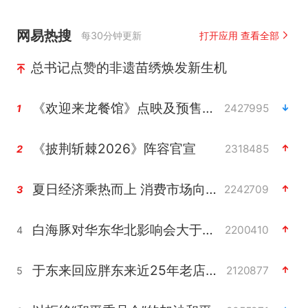
网易热搜
每30分钟更新
打开应用 查看全部
总书记点赞的非遗苗绣焕发新生机
《欢迎来龙餐馆》点映及预售总票房破亿
2427995
1
《披荆斩棘2026》阵容官宣
2318485
2
夏日经济乘热而上 消费市场向新而行
2242709
3
白海豚对华东华北影响会大于巴威
2200410
4
于东来回应胖东来近25年老店年底关闭
2120877
5