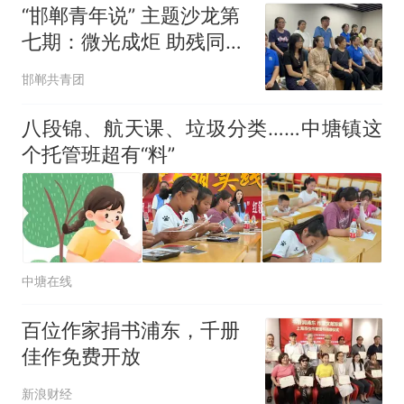
“邯郸青年说” 主题沙龙第
七期：微光成炬 助残同行
——青春志愿故事
邯郸共青团
八段锦、航天课、垃圾分类……中塘镇这
个托管班超有“料”
中塘在线
百位作家捐书浦东，千册
佳作免费开放
新浪财经