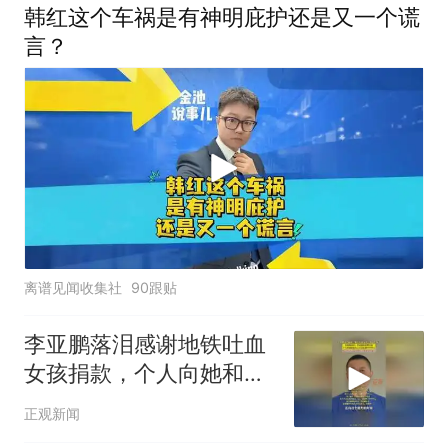
韩红这个车祸是有神明庇护还是又一个谎
言？
离谱见闻收集社
90跟贴
李亚鹏落泪感谢地铁吐血
女孩捐款，个人向她和病
友之家各捐赠99999元
正观新闻