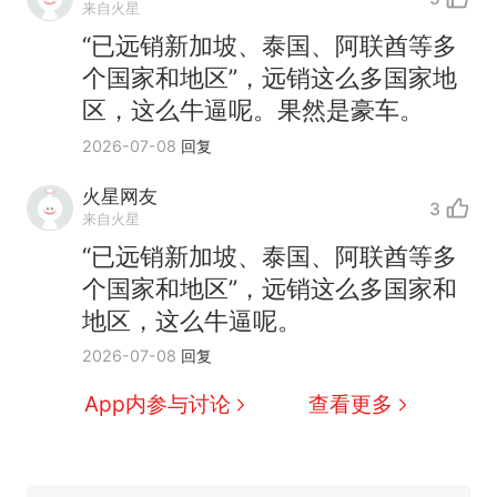
来自火星
“已远销新加坡、泰国、阿联酋等多
个国家和地区”，远销这么多国家地
区，这么牛逼呢。果然是豪车。
2026-07-08
回复
火星网友
3
来自火星
“已远销新加坡、泰国、阿联酋等多
个国家和地区”，远销这么多国家和
那个在床头放菜刀的女孩，
热
地区，这么牛逼呢。
因老师一句“跟我回家”改写了
人生
费大厨“全国小炒肉大王”称
新
2026-07-08
回复
号，仅凭视频评出？中国烹饪
App内参与讨论
查看更多
协会回应
台风"白海豚"中心附近最大风
力已达15级 最新研判
笔试第一被第二名传话劝弃考