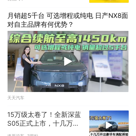
狠
月销超5千台 可选增程或纯电 日产NX8面
对自主品牌有何优势？
天天汽车
15万级太卷了！全新深蓝
S05正式上市，十几万开
出豪华车满配体验
道哥说车
3跟贴