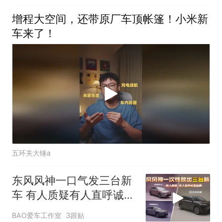
增程大空间，还带原厂车顶帐篷！小米新
车来了！
五环关大锤a
东风风神一口气发三台新
车 有人质疑有人直呼诚意
拉满
BAO爱车工作室
3跟贴