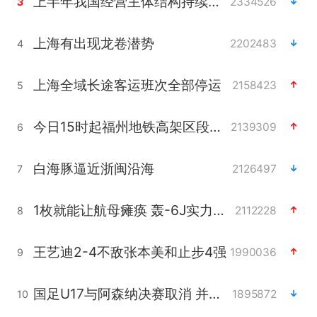
上半年我国经营主体结构持续优化
2334526
3
上海有出现龙卷潜势
2202483
4
上海全域长途客运班次全部停运
2158423
5
今日15时起福州地铁高架区段停运
2139309
6
白海豚逼近浙闽沿海
2126497
7
1枚就能让航母瘫痪 轰-6J实力有多强
2112228
8
王艺迪2-4不敌张本美和止步4强
1990036
9
国足U17与阿森纳决赛取消 并列冠军
1895872
10