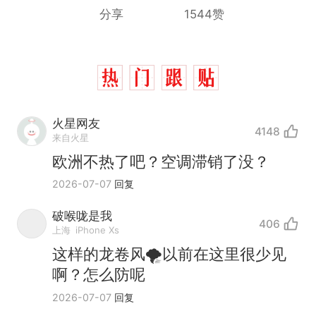
分享
1544赞
火星网友
4148
来自火星
欧洲不热了吧？空调滞销了没？
2026-07-07
回复
破喉咙是我
406
上海
iPhone Xs
十多万人报名的考试，成绩
热
这样的龙卷风🌪️以前在这里很少见
全部作废，公平么？
啊？怎么防呢
全球唯一没有法定首都的国
新
2026-07-07
回复
家，刚改国名，总统就邀请中