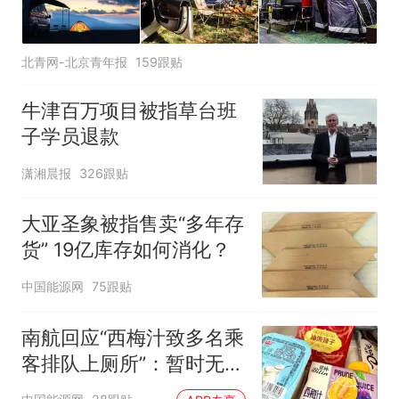
北青网-北京青年报
159跟贴
牛津百万项目被指草台班
子学员退款
潇湘晨报
326跟贴
大亚圣象被指售卖“多年存
货” 19亿库存如何消化？
中国能源网
75跟贴
南航回应“西梅汁致多名乘
客排队上厕所”：暂时无法
核查是否发放西梅汁