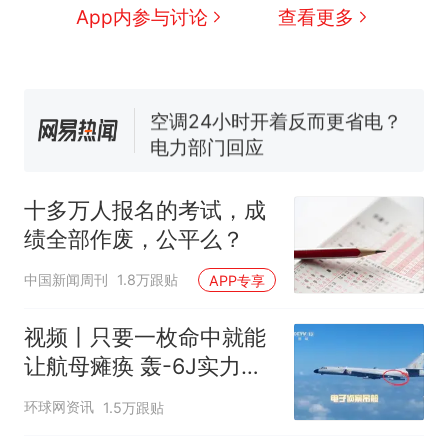
国大使骑行绕了几乎整个国境
搬家报价570元，搬到楼下交
App内参与讨论
查看更多
线一圈，还曾两次到中国寻根
5060元才肯搬上楼！女子傻眼
了……
视频丨只要一枚命中就能让航
母瘫痪 轰-6J实力有多强？
空调24小时开着反而更省电？
电力部门回应
佛山一中学招聘物理教师，笔
试前13名均遭淘汰？教育局：
十多万人报名的考试，成
已叫停招聘，成立调查组全面
十多万人报名的考试，成绩
热
绩全部作废，公平么？
核查
全部作废，公平么？
中国新闻周刊
1.8万跟贴
APP专享
视频丨只要一枚命中就能
让航母瘫痪 轰-6J实力有
多强？
环球网资讯
1.5万跟贴