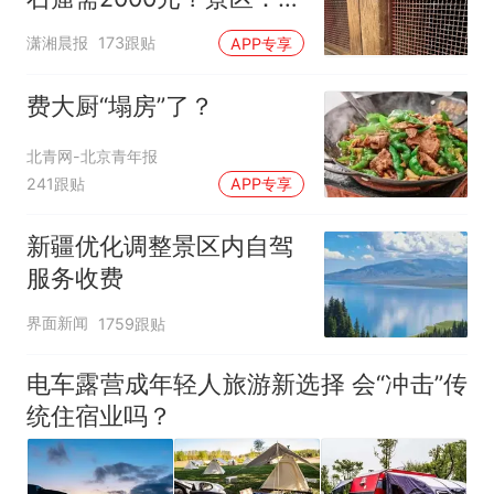
分石窟受特别保护，游客
潇湘晨报
173跟贴
APP专享
可按需买
费大厨“塌房”了？
北青网-北京青年报
241跟贴
APP专享
新疆优化调整景区内自驾
服务收费
界面新闻
1759跟贴
电车露营成年轻人旅游新选择 会“冲击”传
统住宿业吗？