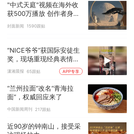
"中式天庭"视频在海外收
获500万播放 创作者身份
披露
封面新闻
1590跟贴
“NICE爷爷”获国际安徒生
奖，现场重现经典表情
包，向中国粉丝问好
潇湘晨报
65跟贴
APP专享
“兰州拉面”改名“青海拉
面”，权威回应来了
中国新闻周刊
217跟贴
近90岁的钟南山，接受采