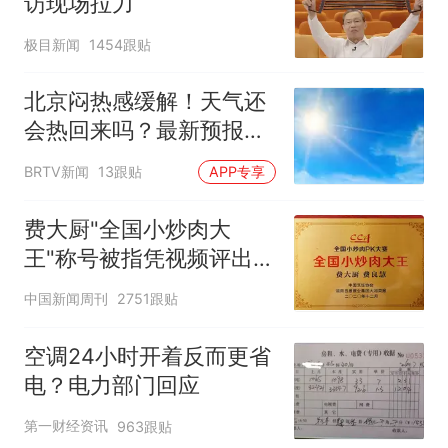
访现场拉力
极目新闻
1454跟贴
北京闷热感缓解！天气还
会热回来吗？最新预报
——
BRTV新闻
13跟贴
APP专享
费大厨"全国小炒肉大
王"称号被指凭视频评出
官方回应
中国新闻周刊
2751跟贴
空调24小时开着反而更省
电？电力部门回应
第一财经资讯
963跟贴