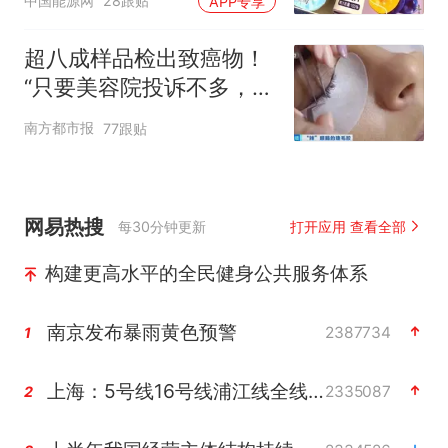
中国能源网
28跟贴
APP专享
超八成样品检出致癌物！
“只要美容院投诉不多，店
家就不会更换产品”
南方都市报
77跟贴
网易热搜
每30分钟更新
打开应用 查看全部
构建更高水平的全民健身公共服务体系
南京发布暴雨黄色预警
2387734
1
上海：5号线16号线浦江线全线停运
2335087
2