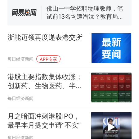
佛山一中学招聘物理教师，笔
试前13名均遭淘汰？教育局：
已叫停招聘，成立调查组全面
台风"白海豚"中心附近最大风
核查
力已达15级 最新研判
浙能迈领再度递表港交所
那个在床头放菜刀的女孩，
热
因老师一句“跟我回家”改写了
人生
每日经济新闻
APP专享
港股主要指数集体收涨；
创新药、生物医药、半导
体走强，药明生物涨超
每日经济新闻
10%，智谱涨超14%，
MINIMAX涨近10%；白
月之暗面冲刺港股IPO，
酒、乳业走弱｜港股收盘
最早本月提交申请“不实”
每日经济新闻