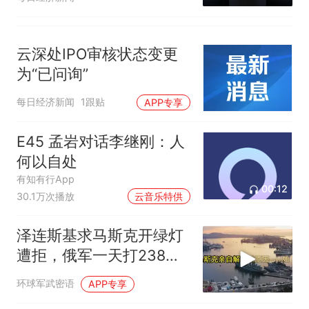
云深处IPO审核状态变更
为“已问询”
每日经济新闻
1跟贴
APP专享
E45 孟岩对话李继刚：人
何以自处
有知有行App
00:12
30.1万次播放
云音乐特供
泽连斯基求马斯克开绿灯
遭拒，俄军一天打238场
战斗
环球军武密语
APP专享