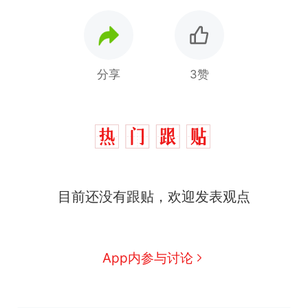
分享
3赞
那个在床头放菜刀的女孩，
热
目前还没有跟贴，欢迎发表观点
因老师一句“跟我回家”改写了
人生
费大厨“全国小炒肉大王”称
新
号，仅凭视频评出？中国烹饪
协会回应
美国渔民钓获鲨鱼徒手将其拽
App内参与讨论
回大海 目击者直呼震惊 （视频
来源：参考消息）
笔试第一被第二名传话劝弃考
官方通报