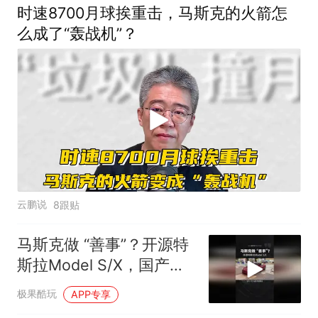
时速8700月球挨重击，马斯克的火箭怎
么成了“轰战机”？
云鹏说
8跟贴
马斯克做 “善事”？开源特
斯拉Model S/X，国产车
又能抄了？
极果酷玩
APP专享