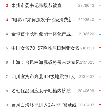
泉州市委书记张毅恭被查
2378643
2
“电影+”如何激发千亿级消费新活力？
2293640
3
全球首个长时储能一体化产业园量产
2198620
4
中国女篮70-67险胜尼日利亚女篮
2161231
5
上海：台风白海豚或将带来龙卷风
2151025
6
四川宜宾市高县4.9级地震致1人死亡
2132007
7
名创优品回应女子吐槽内裤质量差
2040609
8
台风白海豚已进入24小时警戒线
2003497
9