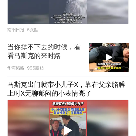
南阳日报
5跟贴
当你撑不下去的时候，看
看马斯克的来时路
华商韬略
996跟贴
马斯克出门就带小儿子X，靠在父亲胳膊
上时X无聊郁闷的小表情亮了