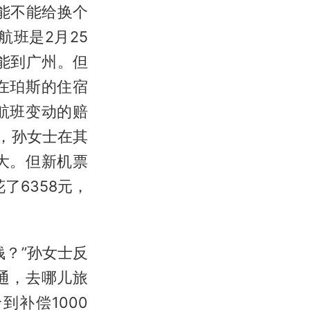
能不能给换个
班是2月25
才能到广州。但
在珀斯的住宿
航班变动的赔
，孙女士在其
大。但新机票
了6358元，
？”孙女士反
通，去哪儿旅
补偿1000