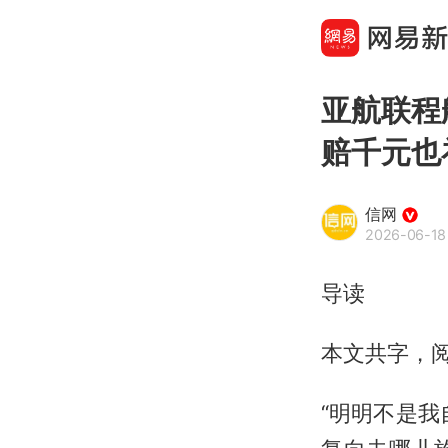
亚航联程
赔千元也
信网
2026-06-18
导读
本文共字，
“明明不是