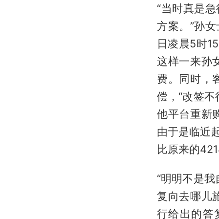
“当时真是
方案。”孙
日凌晨5时1
这样一来孙
费。同时，
偿，“改签
他平台重新
由于是临近起
比原来的421
“明明不是
复向去哪儿
行给出的答