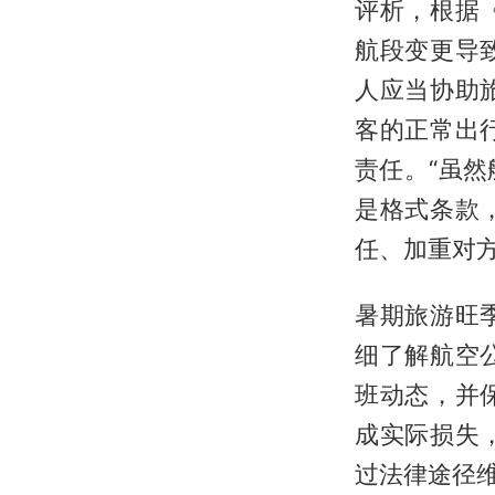
评析，根据
航段变更导
人应当协助
客的正常出
责任。“虽
是格式条款
任、加重对
暑期旅游旺
细了解航空
班动态，并
成实际损失
过法律途径