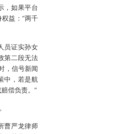
示，如果平台
权益：“两千
人员证实孙女
致第二段无法
时，信号新闻
策中，若是航
赔偿负责。”
。
所曹严龙律师