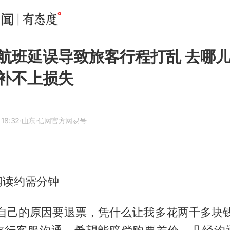
航班延误导致旅客行程打乱 去哪
补不上损失
 18:32
·山东
·信网官方网易号
阅读约需分钟
我自己的原因要退票，凭什么让我多花两千多块钱