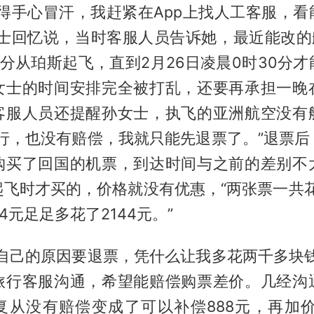
急得手心冒汗，我赶紧在App上找人工客服，看
女士回忆说，当时客服人员告诉她，最近能改的航
5分从珀斯起飞，直到2月26日凌晨0时30分
女士的时间安排完全被打乱，还要再承担一晚
客服人员还提醒孙女士，执飞的亚洲航空没有
不行，也没有赔偿，我就只能先退票了。”退票后
购买了回国的机票，到达时间与之前的差别不
飞时才买的，价格就没有优惠，“两张票一共花
4元足足多花了2144元。”
我自己的原因要退票，凭什么让我多花两千多块钱
旅行客服沟通，希望能赔偿购票差价。几经沟
复从没有赔偿变成了可以补偿888元，再加价到