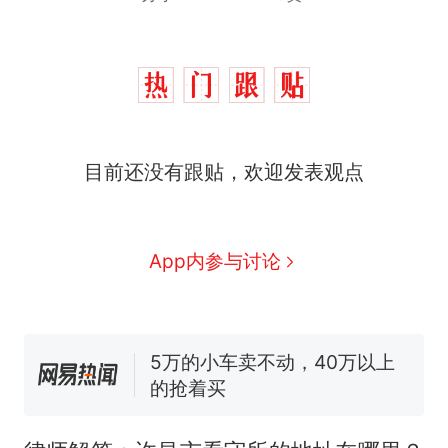
目前还没有跟贴，欢迎发表观点
十多万人报名的考试，成绩
热
全部作废，公平么？
全球唯一没有法定首都的国
新
App内参与讨论
家，刚改国名，总统就邀请中
国大使骑行绕了几乎整个国境
5万的小车卖不动，40万以上
线一圈，还曾两次到中国寻根
的抢着买
视频丨只要一枚命中就能让航
母瘫痪 轰-6J实力有多强？
空调24小时开着反而更省电？
电力部门回应