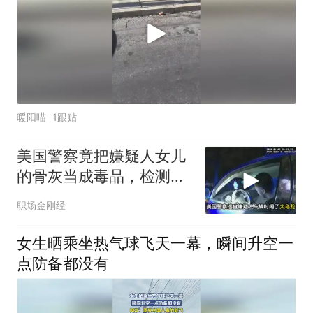
暖阳喵
1跟贴
美国警察竟把嫌疑人女儿
的骨灰当成毒品，检测结
果还是阳性
职场金刚经
女生晒乘坐热气球飞天一幕，瞬间升空一
点防备都没有