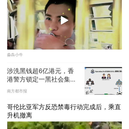
淼犇小牛
涉洗黑钱超6亿港元，香
港警方锁定一黑社会集
团，拘捕147人
南方都市报
哥伦比亚军方反恐禁毒行动完成后，乘直
升机撤离