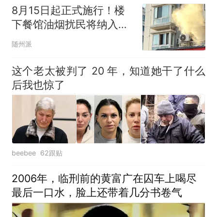
8月15日起正式施行！楼
下餐馆油烟扰民将纳入法
治化管控体系
随州派
这个老太被判了 20 年，知道她干了什么
后我也惊了
beebee
62跟贴
2006年，临刑前的黄富广在囚车上喝尽
最后一口水，脸上还带着几分书卷气