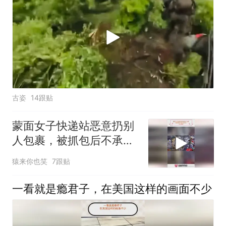
古姿
14跟贴
蒙面女子快递站恶意扔别
人包裹，被抓包后不承认
还骂人，出言嘲讽
猿来你也笑
7跟贴
一看就是瘾君子，在美国这样的画面不少