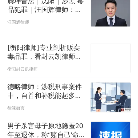
腾坤普法｜沈阳｜涉黑 毒
品犯罪｜汪国辉律师：既
遂还是未遂？贩毒案的关
汪国辉律师
键一辩
[衡阳律师]专业剖析贩卖
毒品罪，看封云凯律师如
何精准辩护
衡阳封云凯律师
德略律师：涉税刑事案件
中，自首和补税能起多大
作用？
律视微言
男子杀害母子原地隐匿20
年至退休，称“赌自己‘命