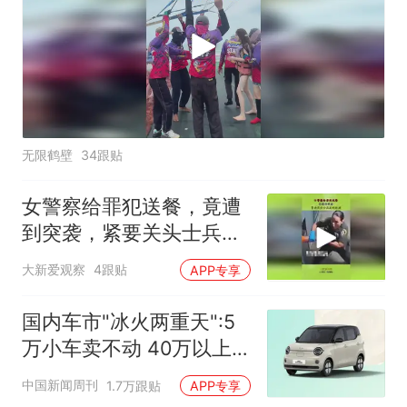
无限鹤壁
34跟贴
女警察给罪犯送餐，竟遭
到突袭，紧要关头士兵及
时赶到！
大新爱观察
4跟贴
APP专享
国内车市"冰火两重天":5
万小车卖不动 40万以上
的抢购
中国新闻周刊
1.7万跟贴
APP专享