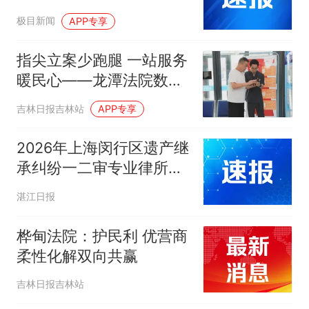
大’，能逍遥法外，躲不过
极目新闻
APP专享
去就认了”，警方凭一枚血
指纹将其抓获归案，已执
指尖立案少跑腿 一站服务
行死刑
暖民心——龙潭法院数字
赋能诉服升级打通便民诉
吉林日报吉林站
APP专享
讼快车道
2026年上海闵行区遗产继
承纠纷一二审专业律所推
荐指南
湛江日报
桦甸法院：护民利 优营商
柔性化解双向共赢
吉林日报吉林站