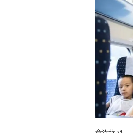
章汝慧 摄