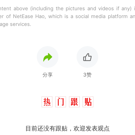
tent above (including the pictures and videos if any)
r of NetEase Hao, which is a social media platform a
rage services.
分享
3赞
目前还没有跟贴，欢迎发表观点