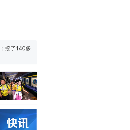
职信流传，院
源；曾用手绘
国烹饪协会回
挖了140多
 （视频来源：
职信流传，院
源；曾用手绘