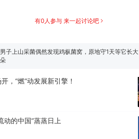
“不想干了特提出辞职”，疑似南京大学数院院长辞
热
方回应：喻良教授已卸任院长一职，不清楚辞职信来
图做头像
费大厨“全国小炒肉大王”称号，仅凭视频评出？中
新
有0人参与 来一起讨论吧
应
男子上山采菌偶然发现鸡枞菌窝，原地守1天等它长大：
朵
美国渔民钓获鲨鱼徒手将其拽回大海 目击者直呼震惊
参考消息）
制裁瓜子饺子，美国怕什么？
开，“燃”动发展新引擎！
笔试第一被第二名传话劝弃考 官方通报
“不想干了特提出辞职”，疑似南京大学数院院长辞
热
方回应：喻良教授已卸任院长一职，不清楚辞职信来
图做头像
流动的中国”蒸蒸日上