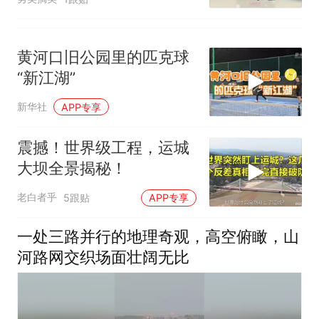
黄河口旧公园里的匹克球
“新江湖”
新华社
APP专享
震撼！世界级工程，运城
大坝全景揭秘！
老白者乎
5跟贴
APP专享
一处三路并行的地理奇观，高空俯瞰，山
河路网交织场面壮阔无比