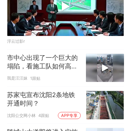
浮云过影r
市中心出现了一个巨大的
塌陷，看施工队如何高效
修复？
我是汪汪妹
1跟贴
苏家屯宣布沈阳2条地铁
开通时间？
沈阳公交网小林
4跟贴
APP专享