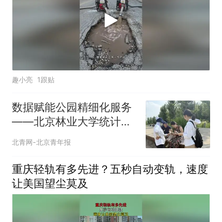
趣小亮
1跟贴
数据赋能公园精细化服务
——北京林业大学统计学
子赴温榆河公园朝阳段开
北青网-北京青年报
展暑期社会实践
重庆轻轨有多先进？五秒自动变轨，速度
让美国望尘莫及