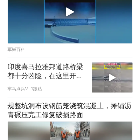
军械百科
印度喜马拉雅邦道路桥梁
都十分凶险，在这里开车
的司机艺高人胆大
车马点兵V
1跟贴
规整坑洞布设钢筋笼浇筑混凝土，摊铺沥
青碾压完工修复破损路面