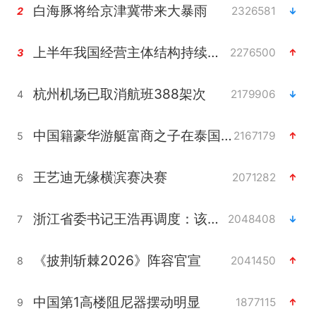
白海豚将给京津冀带来大暴雨
2326581
2
上半年我国经营主体结构持续优化
2276500
3
杭州机场已取消航班388架次
2179906
4
中国籍豪华游艇富商之子在泰国被杀
2167179
5
王艺迪无缘横滨赛决赛
2071282
6
浙江省委书记王浩再调度：该停下的坚决停下来，让社会面静下来
2048408
7
《披荆斩棘2026》阵容官宣
2041450
8
中国第1高楼阻尼器摆动明显
1877115
9