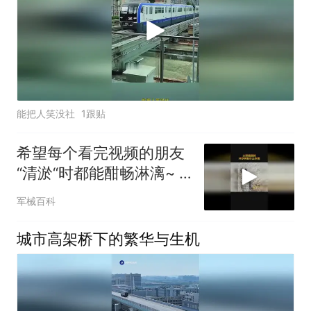
能把人笑没社
1跟贴
希望每个看完视频的朋友
“清淤“时都能酣畅淋漓~ #
大坝清淤
军械百科
城市高架桥下的繁华与生机