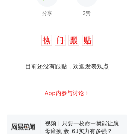
分享
2赞
十多万人报名的考试，成绩
热
目前还没有跟贴，欢迎发表观点
全部作废，公平么？
全球唯一没有法定首都的国
新
家，刚改国名，总统就邀请中
国大使骑行绕了几乎整个国境
App内参与讨论
搬家报价570元，搬到楼下交
线一圈，还曾两次到中国寻根
5060元才肯搬上楼！女子傻眼
了……
视频丨只要一枚命中就能让航
母瘫痪 轰-6J实力有多强？
空调24小时开着反而更省电？
电力部门回应