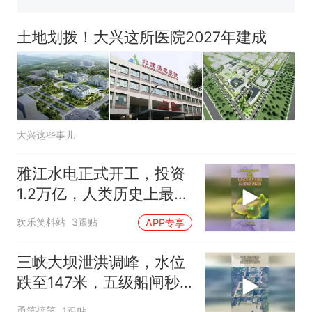
佛山一中学招聘物理教师，笔
试前13名均遭淘汰？教育局：
土地划拨！大兴这所医院2027年建成
已叫停招聘，成立调查组全面
十多万人报名的考试，成绩
热
核查
全部作废，公平么？
大兴这些事儿
雅江水电正式开工，投资
1.2万亿，人类历史上最大
基建工程要来了
欢乐笑料站
3跟贴
APP专享
三峡大坝泄洪调峰，水位
跌至147米，五级船闸秒
变四级
勇笑搞笑
1跟贴