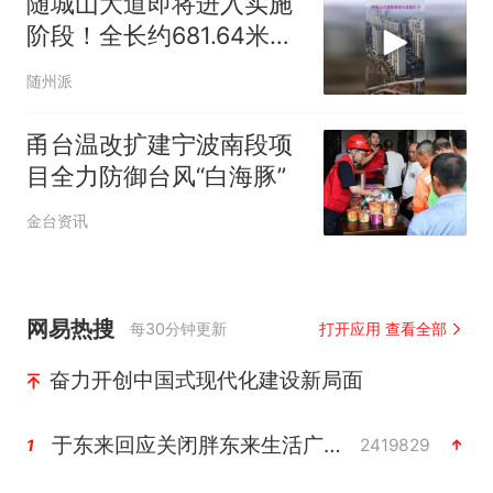
随城山大道即将进入实施
阶段！全长约681.64米，
东起碧桂园一号路，西至
随州派
迎宾大道
甬台温改扩建宁波南段项
目全力防御台风“白海豚”
金台资讯
网易热搜
每30分钟更新
打开应用 查看全部
奋力开创中国式现代化建设新局面
于东来回应关闭胖东来生活广场店
2419829
1