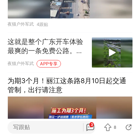
夜猫户外军武
4跟贴
这就是整个广东开车体验
最爽的一条免费公路。它
全长28公里
夜猫户外军武
APP专享
为期3个月！丽江这条路8月10日起交通
管制，出行请注意
3
写跟贴
8