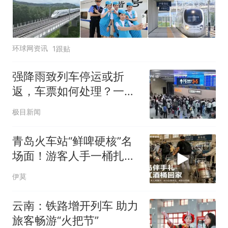
环球网资讯
1跟贴
强降雨致列车停运或折
返，车票如何处理？一文
梳理
极目新闻
青岛火车站“鲜啤硬核”名
场面！游客人手一桶扎啤
扛上高铁
伊莫
云南：铁路增开列车 助力
旅客畅游“火把节”