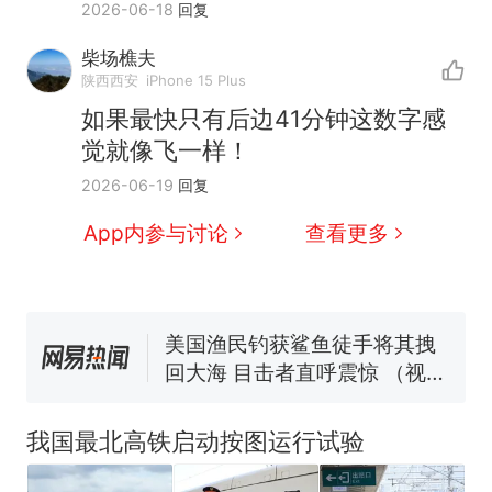
2026-06-18
回复
那个在床头放菜刀的女孩，
热
柴场樵夫
因老师一句“跟我回家”改写了
陕西西安
iPhone 15 Plus
人生
制裁瓜子饺子，美国怕什
新
如果最快只有后边41分钟这数字感
么？
觉就像飞一样！
费大厨“全国小炒肉大王”称
2026-06-19
回复
号，仅凭视频评出？中国烹饪
协会回应
男子上山采菌偶然发现鸡枞菌
App内参与讨论
查看更多
窝，原地守1天等它长大：挖了
140多朵
美国渔民钓获鲨鱼徒手将其拽
回大海 目击者直呼震惊 （视频
来源：参考消息）
笔试第一被第二名传话劝弃考
官方通报
那个在床头放菜刀的女孩，
热
因老师一句“跟我回家”改写了
我国最北高铁启动按图运行试验
人生