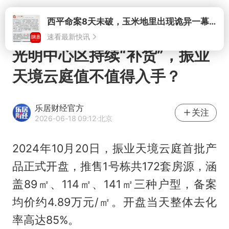
打开
西平命案8天未破，玉米地里出现诡异一幕，我突然想起了欧金中
速看最新快讯
光明中心区持续“补货”，振业
天境云庭值不值得入手？
乐居财经官方
关注
2026-06-18 09:12
·北京
2024年10月20日，振业天境云庭首批产
品正式开盘，推售1号栋共172套房源，涵
盖89㎡、114㎡、141㎡三种户型，备案
均价约4.89万元/㎡。开盘当天整体去化
率高达85%。