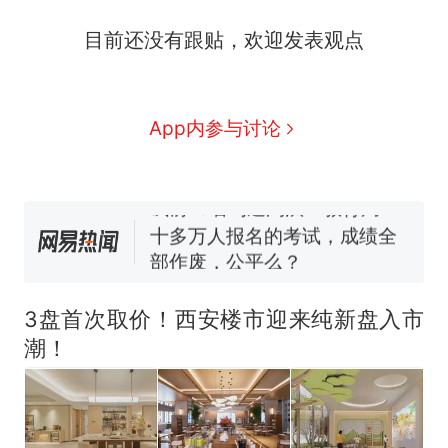
那个在床头放菜刀的女孩，
热
目前还没有跟贴，欢迎发表观点
因老师一句“跟我回家”改写了
人生
搬家报价570元，搬到楼下
新
交5060元才肯搬上楼！女子傻
眼了……
空调24小时开着反而更省电？
App内参与讨论
电力部门回应
佛山一中学招聘物理教师，笔
试前13名均遭淘汰？教育局：
已叫停招聘，成立调查组全面
十多万人报名的考试，成绩全
核查
部作废，公平么？
“不建议大家买深色蛋糕”上热
搜，网友：天塌了！
3盘首次取价！西安楼市迎来纯新盘入市
那个在床头放菜刀的女孩，
热
潮！
因老师一句“跟我回家”改写了
人生