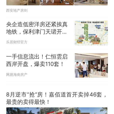
西安地产房剑
央企造低密洋房还紧挨真
地铁，保利津门天珺开盘
去化为何承压？
乐居财经官方
一手信息流出！仁恒雲启
西岸开盘，爆卖110套！
网易海南房产
8月逆市“抢”房！嘉佰道首开卖掉46套，
最贵的卖得最快！