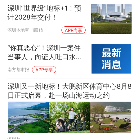
深圳“世界级”地标+1！预
计2028年交付！
深圳本地宝
1跟贴
APP专享
“你真恶心”！深圳一案件
当事人，向证人吐口水！
法院判了
南方都市报
APP专享
深圳又一新地标！大鹏新区体育中心8月8
日正式启幕，赴一场山海运动之约