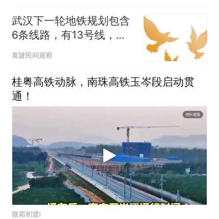
武汉下一轮地铁规划包含
6条线路，有13号线，没
有20和37号线
黄陂民间观察
桂粤高铁动脉，南珠高铁玉岑段启动贯
通！
微霜初渡i