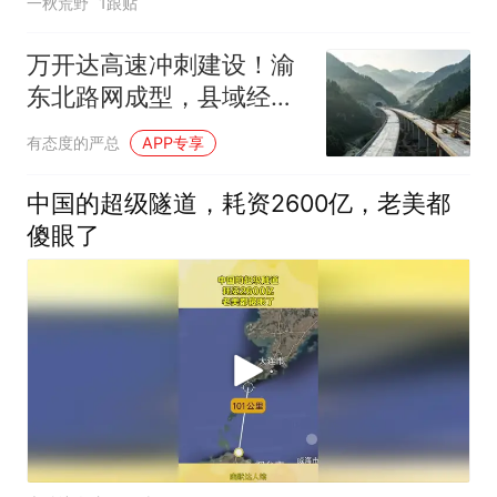
一秋荒野
1跟贴
万开达高速冲刺建设！渝
东北路网成型，县域经济
该如何借基建腾飞？
有态度的严总
APP专享
中国的超级隧道，耗资2600亿，老美都
傻眼了