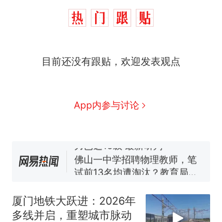
那个在床头放菜刀的女孩，
热
目前还没有跟贴，欢迎发表观点
因老师一句“跟我回家”改写了
人生
搬家报价570元，搬到楼下
新
交5060元才肯搬上楼！女子傻
眼了……
费大厨“全国小炒肉大王”称
App内参与讨论
号，仅凭视频评出？中国烹饪
协会回应
台风"白海豚"中心附近最大风
力已达15级 最新研判
佛山一中学招聘物理教师，笔
试前13名均遭淘汰？教育局：
已叫停招聘，成立调查组全面
笔试第一被第二名传话劝弃考
核查
官方通报
厦门地铁大跃进：2026年
那个在床头放菜刀的女孩，
热
多线并启，重塑城市脉动
因老师一句“跟我回家”改写了