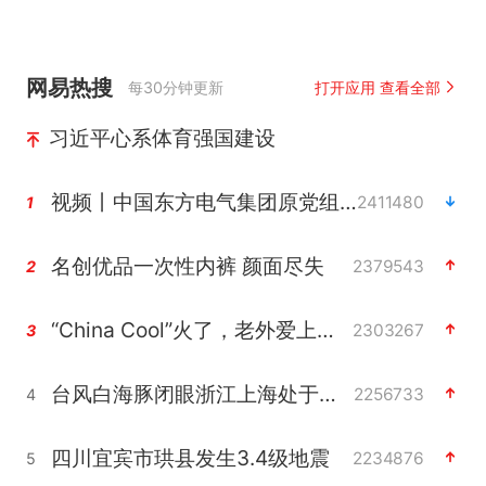
网易热搜
每30分钟更新
打开应用 查看全部
习近平心系体育强国建设
视频丨中国东方电气集团原党组副书记、董事宋致远被查
2411480
1
名创优品一次性内裤 颜面尽失
2379543
2
“China Cool”火了，老外爱上中国避暑游
2303267
3
台风白海豚闭眼浙江上海处于危险半圆
2256733
4
四川宜宾市珙县发生3.4级地震
2234876
5