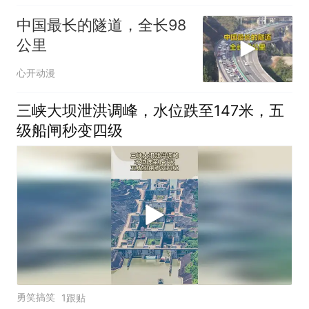
中国最长的隧道，全长98
公里
心开动漫
三峡大坝泄洪调峰，水位跌至147米，五
级船闸秒变四级
勇笑搞笑
1跟贴