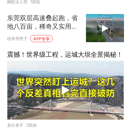
幽默达人馆
1跟贴
东莞双层高速叠起跑，省
地八百亩，稀奇又实用，
真的震撼
战争黑匣子
APP专享
震撼！世界级工程，运城大坝全景揭秘！
老白者乎
3跟贴