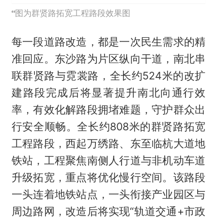
图为群贤路拓宽工程路段效果图
每一段道路改造，都是一次民生需求的精
准回应。东沙路为片区纵向干道，南北串
联群贤路与霓裳路，全长约524米的改扩
建路段完成后将显著提升南北向通行效
率，有效化解路段拥堵难题，守护群众出
行安全顺畅。全长约808米的群贤路拓宽
工程路段，西起万绣路、东至临杭大道地
铁站，工程聚焦南侧人行道与非机动车道
升级拓宽，重点将优化慢行空间。该路段
一头连着地铁站点，一头衔接产业园区与
周边路网，改造后将实现“轨道交通+市政