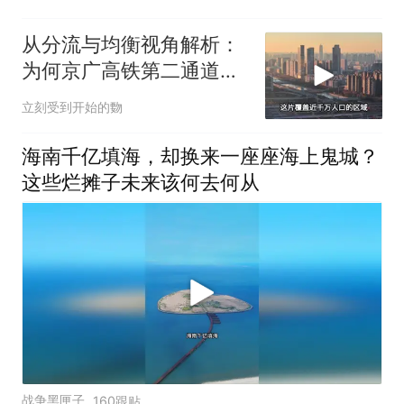
从分流与均衡视角解析：
为何京广高铁第二通道未
必过郑州枢纽？
立刻受到开始的覅
海南千亿填海，却换来一座座海上鬼城？
这些烂摊子未来该何去何从
战争黑匣子
160跟贴