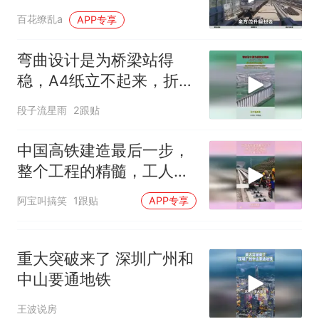
人生
百花缭乱a
APP专享
弯曲设计是为桥梁站得
稳，A4纸立不起来，折成
N状立马稳了！
段子流星雨
2跟贴
中国高铁建造最后一步，
整个工程的精髓，工人坐
着就能完成
阿宝叫搞笑
1跟贴
APP专享
重大突破来了 深圳广州和
中山要通地铁
王波说房