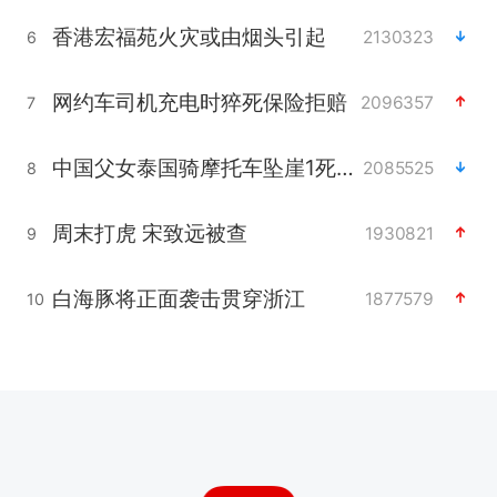
香港宏福苑火灾或由烟头引起
2130323
6
网约车司机充电时猝死保险拒赔
2096357
7
中国父女泰国骑摩托车坠崖1死1伤
2085525
8
周末打虎 宋致远被查
1930821
9
白海豚将正面袭击贯穿浙江
1877579
10