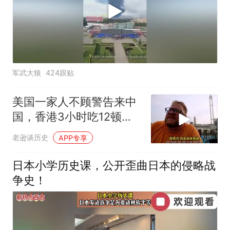
军武大狼
424跟贴
美国一家人不顾警告来中
国，香港3小时吃12顿，
直飞上海想定居
老逊谈历史
APP专享
日本小学历史课，公开歪曲日本的侵略战
争史！