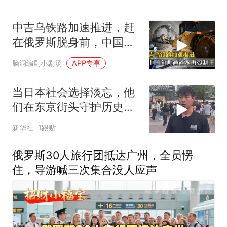
中吉乌铁路加速推进，赶
在俄罗斯脱身前，中国拿
下向西通道自主权
脑洞编剧小剧场
APP专享
当日本社会选择淡忘，他
们在东京街头守护历史记
忆
新华社
1跟贴
俄罗斯30人旅行团抵达广州，全员愣
住，导游喊三次集合没人应声