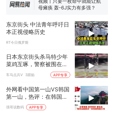
了……
视频丨只要一枚命中就能让航
母瘫痪 轰-6J实力有多强？
空调24小时开着反而更省电？
电力部门回应
东京街头 中法青年呼吁日
台风"白海豚"登陆 中心附近最
本正视侵略历史
大风力14级
十多万人报名的考试，成绩
热
RT今日俄罗斯
全部作废，公平么？
日本东京街头杀马特少年
菜鸡互啄，警察被围在人
群里插不上手
车马点兵V
3跟贴
APP专享
外网看中国第一山VS韩国
第一山，热评：在韩国土
堆也算山？
强哥说数码
APP专享