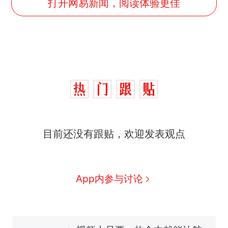
打开网易新闻，阅读体验更佳
目前还没有跟贴，欢迎发表观点
十多万人报名的考试，成绩
热
全部作废，公平么？
全球唯一没有法定首都的国
新
App内参与讨论
家，刚改国名，总统就邀请中
国大使骑行绕了几乎整个国境
搬家报价570元，搬到楼下交
线一圈，还曾两次到中国寻根
5060元才肯搬上楼！女子傻眼