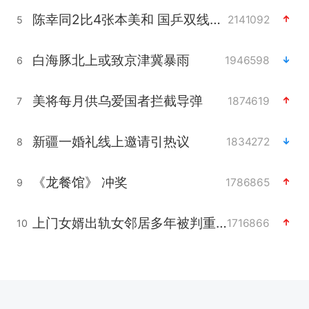
陈幸同2比4张本美和 国乒双线丢冠
2141092
5
白海豚北上或致京津冀暴雨
1946598
6
美将每月供乌爱国者拦截导弹
1874619
7
新疆一婚礼线上邀请引热议
1834272
8
《龙餐馆》 冲奖
1786865
9
上门女婿出轨女邻居多年被判重婚罪
1716866
10