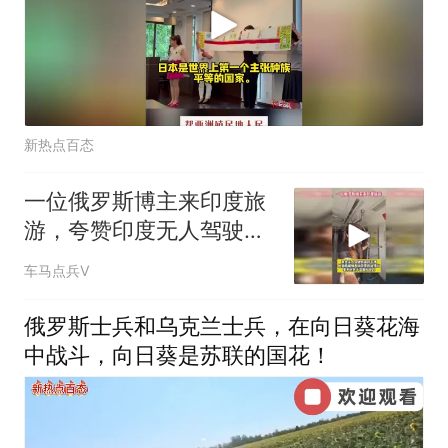
新热点百态
一位俄罗斯博主来印度旅
游，夸赞印度无人驾驶专
列
车马点兵V
俄罗斯士兵和乌克兰士兵，在向日葵花海
中战斗，向日葵是苏联的国花！