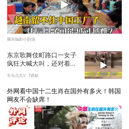
脑洞编剧小剧场
东京歌舞伎町路口一女子
疯狂大喊大叫，还对着电
线杆张牙舞爪
车马点兵V
1跟贴
外网看中国十二生肖在国外有多火！韩国
网友不会缺席！