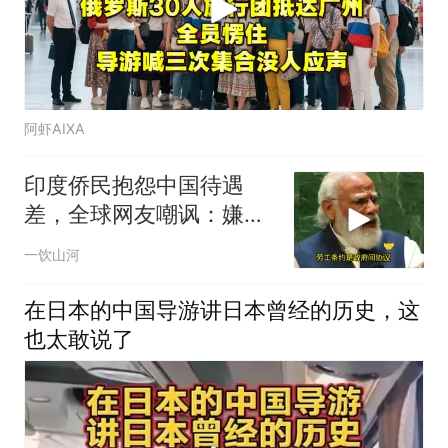
阿虾AIXA
印度侨民抱怨中国待遇
差，全球网友嘲讽：嫌差
就回印度啊
一饮山河
在日本的中国导游讲日本曾经的历史，这
也太敢说了