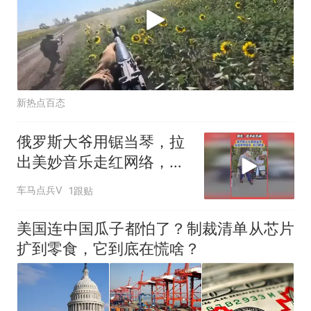
新热点百态
俄罗斯大爷用锯当琴，拉
出美妙音乐走红网络，网
友：高手在民间
车马点兵V
1跟贴
美国连中国瓜子都怕了？制裁清单从芯片
扩到零食，它到底在慌啥？