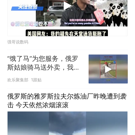
强哥说数码
“饿了马”为您服务，俄罗
斯姑娘骑马送外卖，我的
汤撒了
欢乐聚集部
1跟贴
俄罗斯的雅罗斯拉夫尔炼油厂昨晚遭到袭
击 今天依然浓烟滚滚