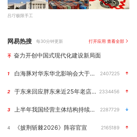
吕坾极限手工
网易热搜
每30分钟更新
打开应用 查看全部
奋力开创中国式现代化建设新局面
白海豚对华东华北影响会大于巴威
2407225
1
于东来回应胖东来近25年老店年底关闭
2334456
2
上半年我国经营主体结构持续优化
2287729
3
《披荆斩棘2026》阵容官宣
2165189
4