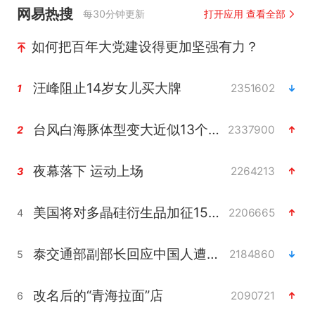
网易热搜
每30分钟更新
打开应用 查看全部
如何把百年大党建设得更加坚强有力？
汪峰阻止14岁女儿买大牌
2351602
1
台风白海豚体型变大近似13个浙江面积
2337900
2
夜幕落下 运动上场
2264213
3
美国将对多晶硅衍生品加征15%关税
2206665
4
泰交通部副部长回应中国人遭歧视手势
2184860
5
改名后的“青海拉面”店
2090721
6