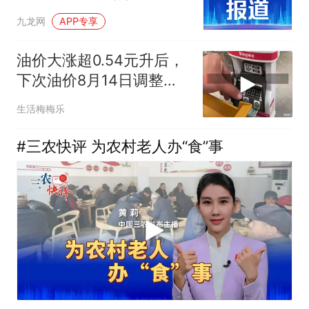
火把游行活动举行
九龙网
APP专享
油价大涨超0.54元升后，
下次油价8月14日调整，
或下跌11
生活梅梅乐
#三农快评 为农村老人办“食”事