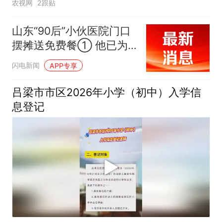
农视网
2跟贴
山东“90后”小伙医院门口
摆摊送免费餐① 他已为
病人免费送饭20天 只因自
闪电新闻
APP专享
己曾陪护过患癌的奶奶 深
知那份不易
吕梁市市区2026年小学（初中）入学信
息登记