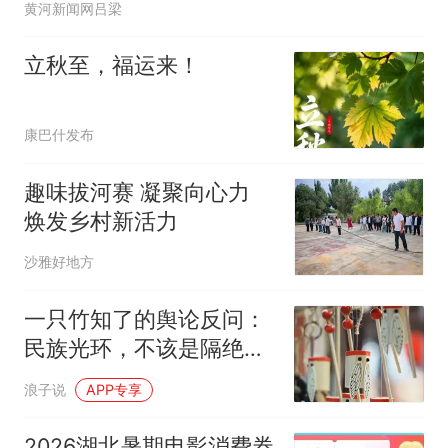
黄河新闻网吕梁
立秋至，福运来！
康巴什发布
趣味拔河赛 凝聚向心力
焕发乡村新活力
沙雅好地方
一只竹知了的舆论反问：
民族光环，不该是隔绝民
意的围墙
浪子说
APP专享
2026湖北暑期电影消费券