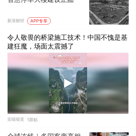
新浪财经
APP专享
令人敬畏的桥梁施工技术！中国不愧是基
建狂魔，场面太震撼了
笑嘻嘻笑
1跟贴