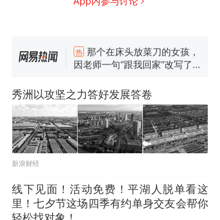
App内参与讨论
那个在床头放菜刀的女孩，
热
因老师一句“跟我回家”改写了
人生
制裁瓜子饺子，美国怕什
新
么？
秀洲以攻坚之力答好发展答卷
费大厨“全国小炒肉大王”称
号，仅凭视频评出？中国烹饪
协会回应
男子上山采菌偶然发现鸡枞菌
窝，原地守1天等它长大：挖了
140多朵
美国渔民钓获鲨鱼徒手将其拽
新浪财经
回大海 目击者直呼震惊 （视频
来源：参考消息）
笔试第一被第二名传话劝弃考
线下见面！活动免费！平湖人脱单看这
官方通报
里！七夕节这场四季有约单身交友会帮你
那个在床头放菜刀的女孩，
热
轻松找对象！