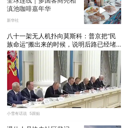
全球连线｜多国客商亮相
滇池咖啡嘉年华
新华社
八十一架无人机扑向莫斯科：普京把“民
族命运”搬出来的时候，说明后路已经堵
死了
小雪有话说
5跟贴