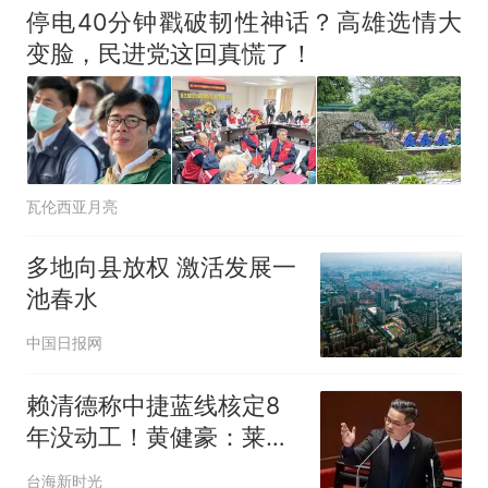
停电40分钟戳破韧性神话？高雄选情大
变脸，民进党这回真慌了！
瓦伦西亚月亮
多地向县放权 激活发展一
池春水
中国日报网
赖清德称中捷蓝线核定8
年没动工！黄健豪：莱尔
校长一开口就说谎
台海新时光