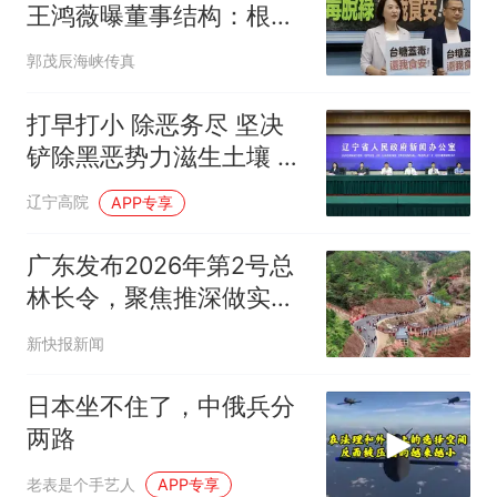
王鸿薇曝董事结构：根本
绿糖
郭茂辰海峡传真
打早打小 除恶务尽 坚决
铲除黑恶势力滋生土壤 我
省发布深化扫黑除恶专项
辽宁高院
APP专享
斗争有关情况
广东发布2026年第2号总
林长令，聚焦推深做实林
长制
新快报新闻
日本坐不住了，中俄兵分
两路
老表是个手艺人
APP专享