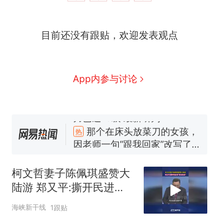
号，仅凭视频评出？中国烹饪
协会回应
美国渔民钓获鲨鱼徒手将其拽
目前还没有跟贴，欢迎发表观点
回大海 目击者直呼震惊 （视频
来源：参考消息）
笔试第一被第二名传话劝弃考
官方通报
佛山一中学招聘物理教师，笔
App内参与讨论
试前13名均遭淘汰？教育局：
已叫停招聘，成立调查组全面
台风"白海豚"中心附近最大风
核查
力已达15级 最新研判
那个在床头放菜刀的女孩，
热
因老师一句“跟我回家”改写了
人生
柯文哲妻子陈佩琪盛赞大
陆游 郑又平:撕开民进
党"信息茧房"
海峡新干线
1跟贴