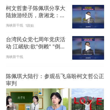
柯文哲妻子陈佩琪分享大
陆旅游经历，唐湘龙：两
岸人心在越来越近
海峡新干线
1跟贴
台湾民众党七周年党庆活
动 江岷钦:欲"倒赖" "倒绿"
蓝白能否紧密合作是关键
海峡新干线
陈佩琪大陆行：参观岳飞庙盼柯文哲公正
审判