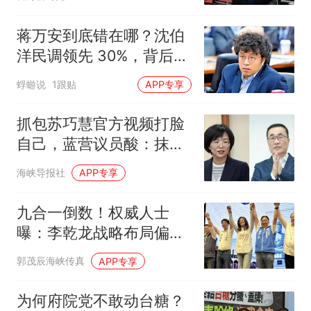
蒋万安到底错在哪？沈伯
洋民调领先 30%，背后真
相让人意外？
蜉蝣说
1跟贴
APP专享
抓包苏巧慧官方视频打脸
自己，蓝营议员酸：抹黑
李四川又翻车
海峡导报社
APP专享
九合一倒数！权威人士
曝：李乾龙战略布局偏差
退二线 郑丽文扛责整合
郭茂辰海峡传真
APP专享
艰困选区
为何府院党不敢动台糖？