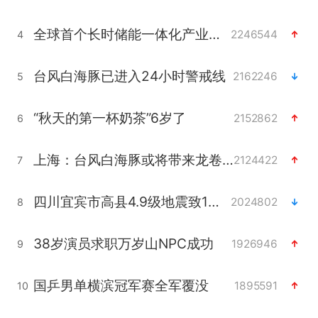
全球首个长时储能一体化产业园量产
2246544
4
台风白海豚已进入24小时警戒线
2162246
5
“秋天的第一杯奶茶”6岁了
2152862
6
上海：台风白海豚或将带来龙卷风
2124422
7
四川宜宾市高县4.9级地震致1人死亡
2024802
8
38岁演员求职万岁山NPC成功
1926946
9
国乒男单横滨冠军赛全军覆没
1895591
10