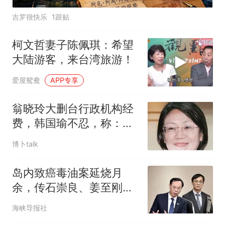
吉罗很快乐
1跟贴
柯文哲妻子陈佩琪：希望
大陆游客，来台湾旅游！
爱屋鸳鸯
APP专享
翁晓玲大删台行政机构经
费，韩国瑜不忍，称：只
剩四个月，你再考虑一下
博卜talk
岛内致癌毒油案延烧月
余，传石崇良、姜至刚等
人已请辞
海峡导报社