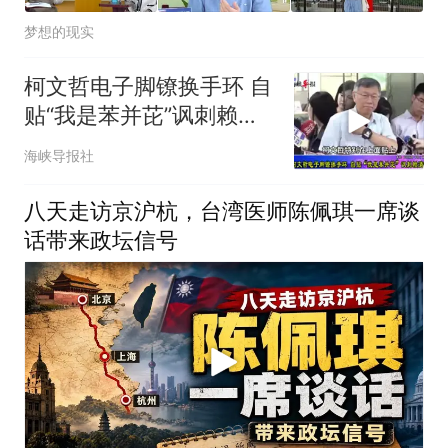
梦想的现实
柯文哲电子脚镣换手环 自
贴“我是苯并芘”讽刺赖清
德
海峡导报社
八天走访京沪杭，台湾医师陈佩琪一席谈
话带来政坛信号