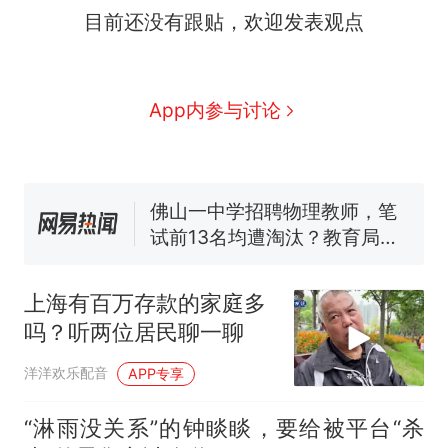
目前还没有跟贴，欢迎发表观点
线一圈，还曾两次到中国寻根
5060元才肯搬上楼！女子傻眼
了……
视频丨只要一枚命中就能让航
母瘫痪 轰-6J实力有多强？
空调24小时开着反而更省电？
App内参与讨论
电力部门回应
佛山一中学招聘物理教师，笔
试前13名均遭淘汰？教育局：
已叫停招聘，成立调查组全面
十多万人报名的考试，成绩
热
核查
全部作废，公平么？
上海有百万存款的家庭多
吗？听两位居民聊一聊
洋洋欢乐配音
APP专享
“淋雨没关系”的钟睒睒，要给被平台“杀