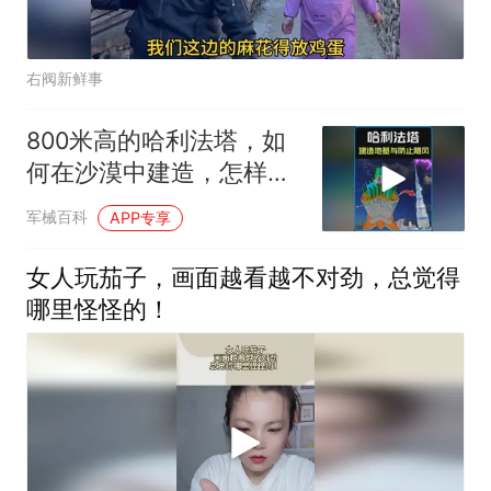
右阀新鲜事
800米高的哈利法塔，如
何在沙漠中建造，怎样抵
抗沙漠飓风？
军械百科
APP专享
女人玩茄子，画面越看越不对劲，总觉得
哪里怪怪的！