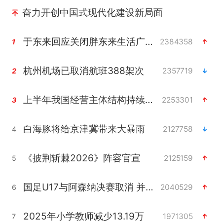
奋力开创中国式现代化建设新局面
于东来回应关闭胖东来生活广场店
2384358
1
杭州机场已取消航班388架次
2357719
2
上半年我国经营主体结构持续优化
2253301
3
白海豚将给京津冀带来大暴雨
2127758
4
《披荆斩棘2026》阵容官宣
2125159
5
国足U17与阿森纳决赛取消 并列冠军
2040529
6
2025年小学教师减少13.19万
1971305
7