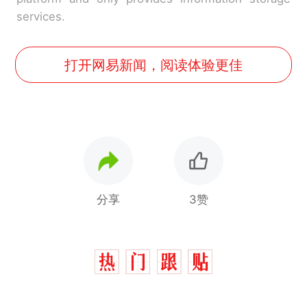
services.
打开网易新闻，阅读体验更佳
分享
3赞
十多万人报名的考试，成绩
热
全部作废，公平么？
全球唯一没有法定首都的国
新
家，刚改国名，总统就邀请中
国大使骑行绕了几乎整个国境
搬家报价570元，搬到楼下交