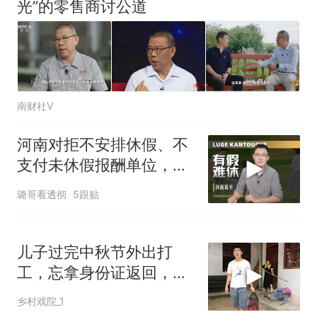
光”的零售商讨公道
南财社V
河南对拒不安排休假、不
支付未休假报酬单位，快
速立案、限期整改
璐哥看透彻
5跟贴
儿子过完中秋节外出打
工，忘拿身份证返回，却
发现母亲躺在地上
乡村戏院_1