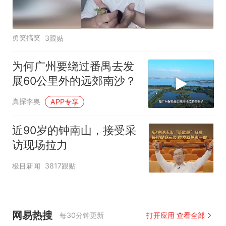
勇笑搞笑
3跟贴
为何广州要绕过番禺去发
展60公里外的远郊南沙？
真探李奥
APP专享
近90岁的钟南山，接受采
访现场拉力
极目新闻
3817跟贴
网易热搜
每30分钟更新
打开应用 查看全部