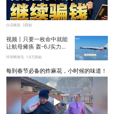
白话频道
2跟贴
视频丨只要一枚命中就能
让航母瘫痪 轰-6J实力有
多强？
环球网资讯
1.9万跟贴
每到春节必备的炸麻花，小时候的味道！