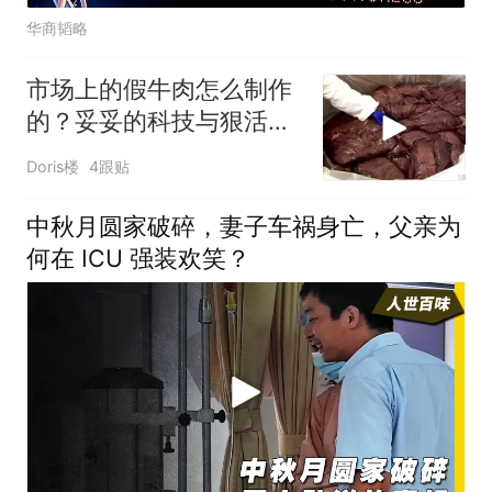
华商韬略
市场上的假牛肉怎么制作
的？妥妥的科技与狠活，
看完你还敢吃吗！
Doris楼
4跟贴
中秋月圆家破碎，妻子车祸身亡，父亲为
何在 ICU 强装欢笑？