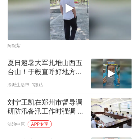
阿银紫
夏日避暑大军扎堆山西五
台山！于毅直呼好地方，
山上均温 15℃，游客穿羽
渝派生活帮
1跟贴
绒服打卡
刘宁王凯在郑州市督导调
研防汛备汛工作时强调 绷
紧防汛安全之弦 守牢安全
法治中原
APP专享
生产底线 坚决维护人民群
众生命财产安全