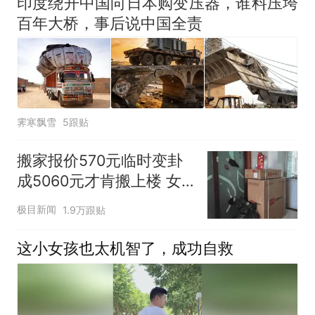
印度绕开中国向日本购变压器，谁料压垮
百年大桥，事后说中国全责
霁寒飘雪
5跟贴
搬家报价570元临时变卦
成5060元才肯搬上楼 女
子傻眼
极目新闻
1.9万跟贴
这小女孩也太机智了，成功自救