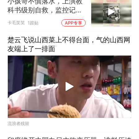
小孩哥不慎落水，上演教
科书级别自救，监控记录
下全过程
卡毛笑笑
1跟贴
APP专享
楚云飞说山西菜上不得台面，气的山西网
友端上了一排面
流浪者残留