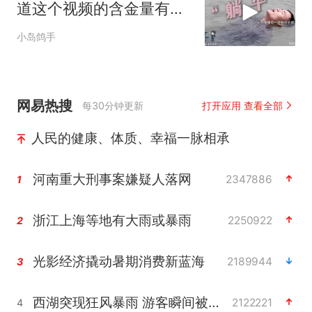
道这个视频的含金量有多
高！
小岛鸽手
网易热搜
每30分钟更新
打开应用 查看全部
人民的健康、体质、幸福一脉相承
河南重大刑事案嫌疑人落网
2347886
1
浙江上海等地有大雨或暴雨
2250922
2
光影经济撬动暑期消费新蓝海
2189944
3
西湖突现狂风暴雨 游客瞬间被浇透
2122221
4