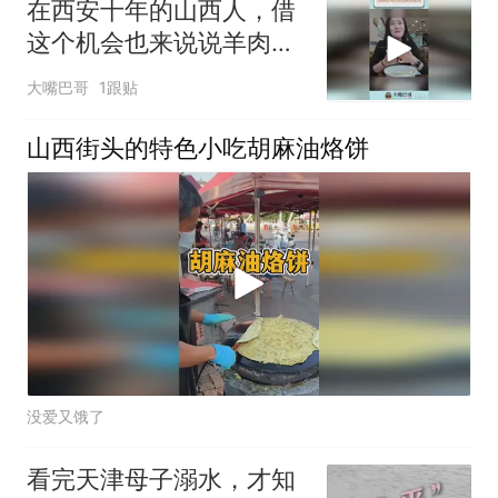
在西安十年的山西人，借
这个机会也来说说羊肉泡
馍风波
大嘴巴哥
1跟贴
山西街头的特色小吃胡麻油烙饼
没爱又饿了
看完天津母子溺水，才知