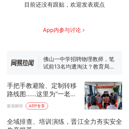
目前还没有跟贴，欢迎发表观点
那个在床头放菜刀的女孩，
热
因老师一句“跟我回家”改写了
人生
搬家报价570元，搬到楼下
新
App内参与讨论
交5060元才肯搬上楼！女子傻
眼了……
空调24小时开着反而更省电？
电力部门回应
佛山一中学招聘物理教师，笔
试前13名均遭淘汰？教育局：
已叫停招聘，成立调查组全面
“不建议大家买深色蛋糕”上热
核查
搜，网友：天塌了！
手把手教避险、定制转移
南航一航班疑向乘客发放西梅
路线图……这里为“一老一
汁，致多名乘客在飞行途中排
小”筑牢防汛“生命线”
队上厕所！乘客：机上100多
那个在床头放菜刀的女孩，
热
新浪财经
APP专享
人只有2个厕所；客服回应：并
因老师一句“跟我回家”改写了
非每架飞机都会发放西梅汁
人生
全域排查、培训演练，晋江全力夯实安全