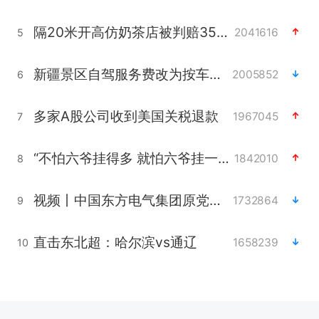
隔20米开高仿奶茶店被判赔35万元
2041616
5
新疆景区自驾服务费改为按车收费
2005852
6
多家A股公司收到美国关税退款
1967045
7
“不怕六爷挂得多 就怕六爷挂一颗”
1842010
8
视频丨中国东方电气集团原党组副书记、董事宋致远被查
1732864
9
直击东北超：哈尔滨vs通辽
1658239
10