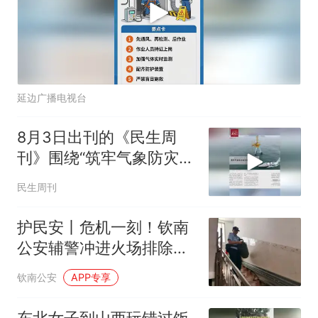
延边广播电视台
8月3日出刊的《民生周
刊》围绕“筑牢气象防灾减
灾第一道防线”推出封面报
民生周刊
道
护民安丨危机一刻！钦南
公安辅警冲进火场排除险
情
钦南公安
APP专享
东北女子到山西玩错过饭