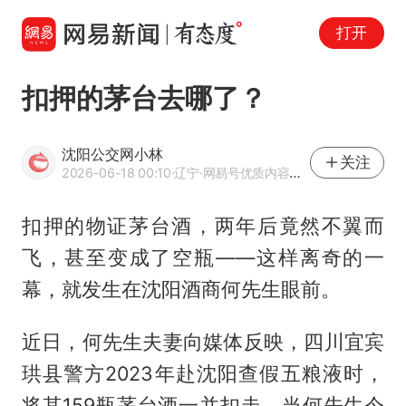
打开
扣押的茅台去哪了？
沈阳公交网小林
关注
2026-06-18 00:10
·辽宁
·网易号优质内容创作者
扣押的物证
茅台酒
，两年后竟然不翼而
飞，甚至变成了空瓶——这样离奇的一
幕，就发生在沈阳酒商何先生眼前。
近日，何先生夫妻向媒体反映，四川宜宾
珙县警方2023年赴沈阳查假五粮液时，
将其159瓶茅台酒一并扣走。当何先生今