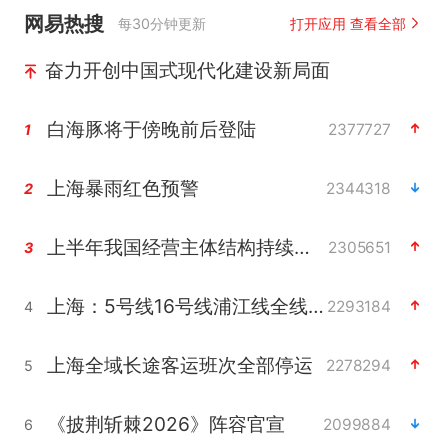
网易热搜
每30分钟更新
打开应用 查看全部
奋力开创中国式现代化建设新局面
白海豚将于傍晚前后登陆
2377727
1
上海暴雨红色预警
2344318
2
上半年我国经营主体结构持续优化
2305651
3
上海：5号线16号线浦江线全线停运
2293184
4
上海全域长途客运班次全部停运
2278294
5
《披荆斩棘2026》阵容官宣
2099884
6