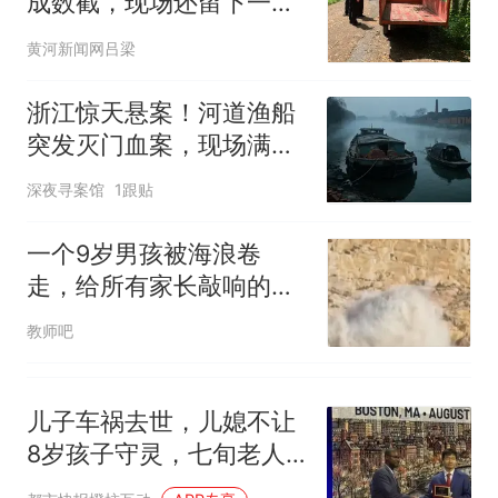
成数截，现场还留下一部
手机和一辆三轮车！
黄河新闻网吕梁
浙江惊天悬案！河道渔船
突发灭门血案，现场满是
刀痕血渍
深夜寻案馆
1跟贴
一个9岁男孩被海浪卷
走，给所有家长敲响的暑
期安全警钟
教师吧
儿子车祸去世，儿媳不让
8岁孩子守灵，七旬老人
偷偷做亲子鉴定显示“非亲