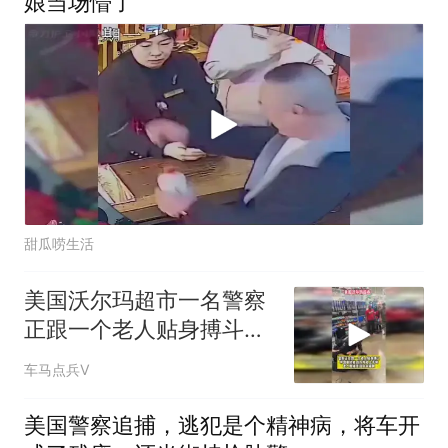
娘当场懵了
甜瓜唠生活
美国沃尔玛超市一名警察
正跟一个老人贴身搏斗，
警察最终将其逮捕
车马点兵V
美国警察追捕，逃犯是个精神病，将车开