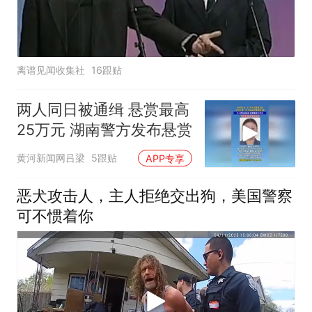
离谱见闻收集社
16跟贴
两人同日被通缉 悬赏最高
25万元 湖南警方发布悬赏
黄河新闻网吕梁
5跟贴
APP专享
恶犬攻击人，主人拒绝交出狗，美国警察
可不惯着你