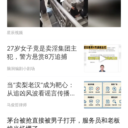
星辰视频
27岁女子竟是卖淫集团主
犯，警方悬赏8万追捕
脑洞编剧小剧场
当“卖梨老汉”成为靶心：
从追凶风波看谣言传播的
法治代价
马俊哲律师
茅台被抢直接被男子打开，服务员和老板