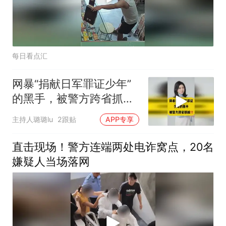
每日看点汇
网暴“捐献日军罪证少年”
的黑手，被警方跨省抓
捕！
主持人璐璐lu
2跟贴
APP专享
直击现场！警方连端两处电诈窝点，20名
嫌疑人当场落网