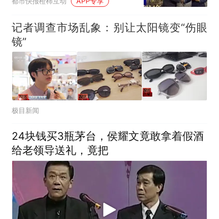
都市快报橙柿互动
APP专享
生”，向母子索赔36.5万
元！法院：影响未成年人
记者调查市场乱象：别让太阳镜变“伤眼
健康成长，不支持
镜”
极目新闻
24块钱买3瓶茅台，侯耀文竟敢拿着假酒
给老领导送礼，竟把