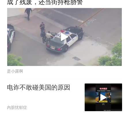
成了残废，还当街持枪胁警
是小露啊
电诈不敢碰美国的原因
內脏忧郁症