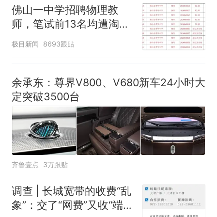
佛山一中学招聘物理教
师，笔试前13名均遭淘
汰？教育局：已叫停招
极目新闻
8693跟贴
聘，成立调查组全面核查
余承东：尊界V800、V680新车24小时大
定突破3500台
齐鲁壹点
3万跟贴
调查 | 长城宽带的收费“乱
象”：交了“网费”又收“端口