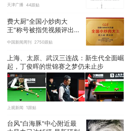
费”，退费没着落，使用期
天津广播
44跟贴
可延长到2037年
费大厨"全国小炒肉大
王"称号被指凭视频评出
官方回应
中国新闻周刊
2750跟贴
上海、太原、武汉三连战：新生代全面崛
起，丁俊晖的世锦赛之梦仍未止步
上观新闻
1跟贴
台风"白海豚"中心附近最