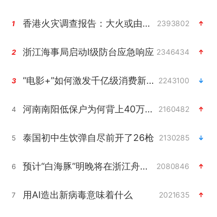
香港火灾调查报告：大火或由烟头引起
2393802
1
浙江海事局启动Ⅰ级防台应急响应
2346434
2
“电影+”如何激发千亿级消费新活力？
2243100
3
河南南阳低保户为何背上40万元贷款
2160482
4
泰国初中生饮弹自尽前开了26枪
2130285
5
预计“白海豚”明晚将在浙江舟山到福建福鼎一带沿海登陆
2080846
6
用AI造出新病毒意味着什么
2021635
7