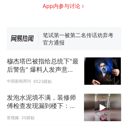
协会回应
台风"白海豚"中心附近最大风
App内参与讨论
力已达15级 最新研判
佛山一中学招聘物理教师，笔
试前13名均遭淘汰？教育局：
已叫停招聘，成立调查组全面
笔试第一被第二名传话劝弃考
核查
官方通报
享界G9车型预售价公布：
43.98万起
穆杰塔巴被指给总统下"最
那个在床头放菜刀的女孩，
热
后警告" 爆料人发声意味
因老师一句“跟我回家”改写了
深长
人生
中国新闻周刊
6523跟贴
发泡水泥填不满，装修师
傅检查发现漏到楼下：出
风口未延伸到外墙
星视频
20跟贴