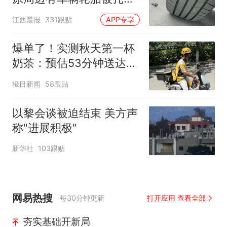
修理店铺换胎价格高达千
江西晨报
331跟贴
APP专享
元，官方发布情况通报
爆单了！实测秋天第一杯
奶茶：预估53分钟送达，
实际耗时92分钟
极目新闻
58跟贴
以黎会谈被迫结束 美方声
称"进展积极"
新华社
103跟贴
网易热搜
每30分钟更新
打开应用 查看全部
夯实基础开新局