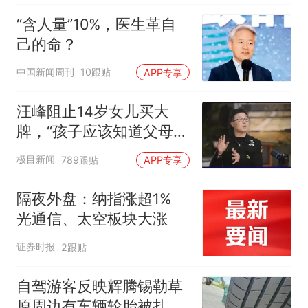
“含人量”10%，医生革自
己的命？
中国新闻周刊
10跟贴
APP专享
汪峰阻止14岁女儿买大
牌，“孩子应该知道父母的
不易”，称自己买衣服80%
极目新闻
789跟贴
APP专享
都在淘宝
隔夜外盘：纳指涨超1%
光通信、太空板块大涨
证券时报
2跟贴
自驾游客反映辉腾锡勒草
原周边有车辆轮胎被扎，