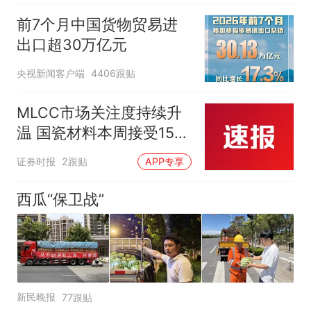
前7个月中国货物贸易进
出口超30万亿元
央视新闻客户端
4406跟贴
MLCC市场关注度持续升
温 国瓷材料本周接受152
家机构调研
证券时报
2跟贴
APP专享
西瓜“保卫战”
新民晚报
77跟贴