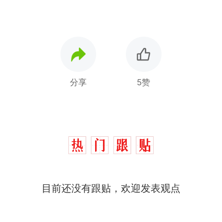
分享
5赞
那个在床头放菜刀的女孩，
热
目前还没有跟贴，欢迎发表观点
因老师一句“跟我回家”改写了
人生
费大厨“全国小炒肉大王”称
新
号，仅凭视频评出？中国烹饪