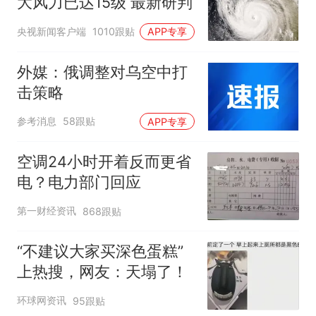
大风力已达15级 最新研判
央视新闻客户端
1010跟贴
APP专享
外媒：俄调整对乌空中打
击策略
参考消息
58跟贴
APP专享
空调24小时开着反而更省
电？电力部门回应
第一财经资讯
868跟贴
“不建议大家买深色蛋糕”
上热搜，网友：天塌了！
环球网资讯
95跟贴