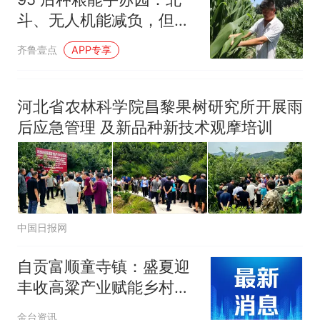
斗、无人机能减负，但耕
耘不能松懈
齐鲁壹点
APP专享
河北省农林科学院昌黎果树研究所开展雨
后应急管理 及新品种新技术观摩培训
中国日报网
自贡富顺童寺镇：盛夏迎
丰收高粱产业赋能乡村振
兴
金台资讯