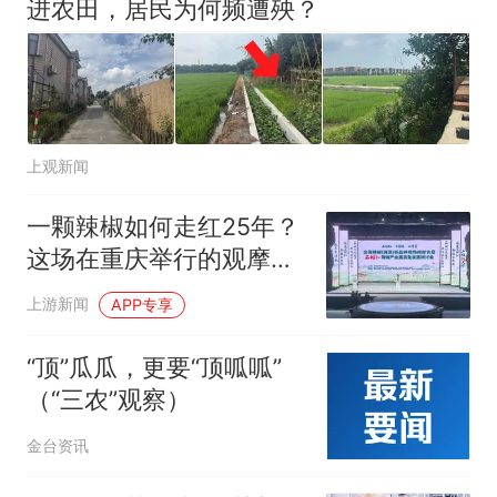
进农田，居民为何频遭殃？
上观新闻
一颗辣椒如何走红25年？
这场在重庆举行的观摩研
讨会说清楚了
上游新闻
APP专享
“顶”瓜瓜，更要“顶呱呱”
（“三农”观察）
金台资讯