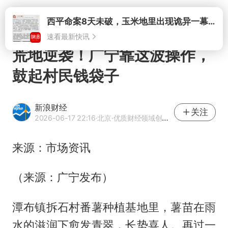
打开
荒地逆袭！广宁靠这波操作，
鼓起村民钱袋子
新浪财经
关注
2026-06-17 22:16
·北京
·优质财经领域创作者
来源：市场资讯
（来源：广宁发布）
潭布镇拆石村番薯种植基地里，薯苗在雨
水的滋润下愈发青翠，长势喜人。再过一