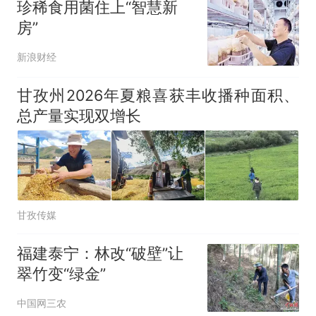
珍稀食用菌住上“智慧新
房”
新浪财经
甘孜州2026年夏粮喜获丰收播种面积、
总产量实现双增长
甘孜传媒
福建泰宁：林改“破壁”让
翠竹变“绿金”
中国网三农