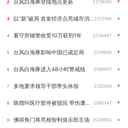
台风白海豚登陆地点更新
2378090
2
以“新”破局 首发经济点亮城市消费活力
2313196
3
看守所辅警收受10万获刑1年
2239497
4
台风白海豚影响中国已成定局
2216996
5
台风白海豚进入48小时警戒线
2166997
6
多地要求领导干部带头休假
2122368
7
陈熠叫医疗暂停被驳回 带伤遭逆转
2080147
8
佛得角门将亮相智利俱乐部主场
2028992
9