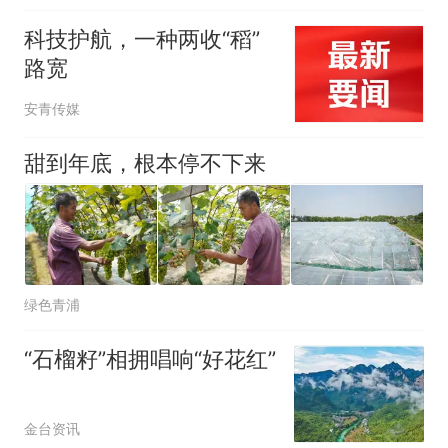
科技护航，一种两收“稻”
路宽
安青传媒
甜到年底，根本停不下来
绿色青浦
“石榴籽”相拥唱响“好花红”
金台资讯