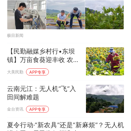
极目新闻
【民勤融媒乡村行•东坝
镇】万亩食葵迎丰收 农民
增收有“钱途”
大美民勤
APP专享
云南元江：无人机“飞”入
田间解难题
金台资讯
APP专享
夏令行动·“新农具”还是“新麻烦”？无人机