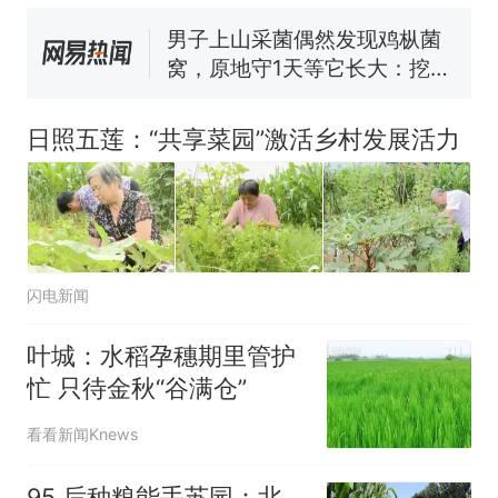
窝，原地守1天等它长大：挖了
140多朵
美国渔民钓获鲨鱼徒手将其拽
回大海 目击者直呼震惊 （视频
来源：参考消息）
笔试第一被第二名传话劝弃考
日照五莲：“共享菜园”激活乡村发展活力
官方通报
那个在床头放菜刀的女孩，
热
因老师一句“跟我回家”改写了
人生
闪电新闻
叶城：水稻孕穗期里管护
忙 只待金秋“谷满仓”
看看新闻Knews
95 后种粮能手苏园：北