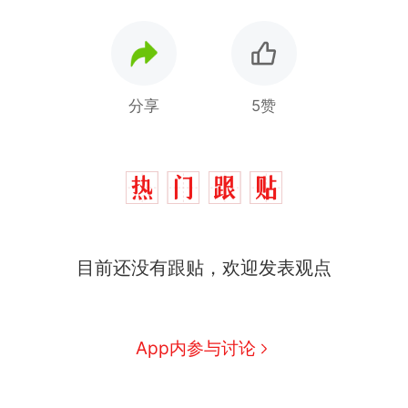
分享
5赞
那个在床头放菜刀的女孩，
热
目前还没有跟贴，欢迎发表观点
因老师一句“跟我回家”改写了
人生
制裁瓜子饺子，美国怕什
新
么？
App内参与讨论
费大厨“全国小炒肉大王”称
号，仅凭视频评出？中国烹饪
协会回应
男子上山采菌偶然发现鸡枞菌