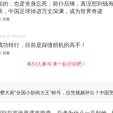
面的，也是舍身忘死，前仆后继，真没想到钱
果，中国足球掉进万丈深渊，成为世界奇迹
8
回复
ria XZ Premium
成功转行，目前是踩缝纫机的高手！
8
回复
有51人参与 来一起讨论吧
那个在床头放菜刀的女孩，因老师一句“跟我回家”
热
制裁瓜子饺子，美国怕什么？
新
费大厨“全国小炒肉大王”称号，仅凭视频评出？中国
男子上山采菌偶然发现鸡枞菌窝，原地守1天等它长大：
朵
回归后首场再遇韦世豪，后者为什么一见到他