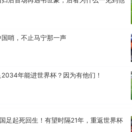
美国渔民钓获鲨鱼徒手将其拽回大海 目击者直呼震惊
参考消息）
笔试第一被第二名传话劝弃考 官方通报
中国哨，不止马宁那一声
那个在床头放菜刀的女孩，因老师一句“跟我回家”
热
2034年能进世界杯？因为有他们！
让国足起死回生！有望时隔21年，重返世界杯