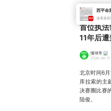
西平命
速看最新
首位执法
11年后
懂球帝
2026-06-17 
北京时间6月
库拉索的主
决赛圈比赛
陆俊。