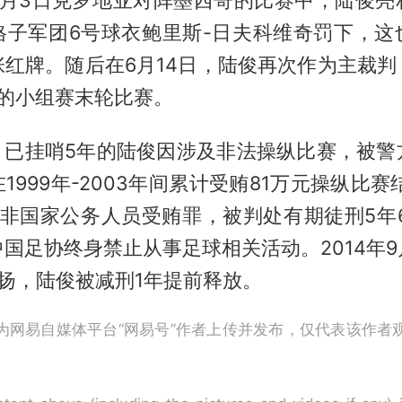
格子军团6号球衣鲍里斯-日夫科维奇罚下，这
张红牌。随后在6月14日，陆俊再次作为主裁判
国的小组赛末轮比赛。
月，已挂哨5年的陆俊因涉及非法操纵比赛，被
1999年-2003年间累计受贿81万元操纵比赛结
非国家公务人员受贿罪，被判处有期徒刑5年6
国足协终身禁止从事足球相关活动。2014年
扬，陆俊被减刑1年提前释放。
为网易自媒体平台“网易号”作者上传并发布，仅代表该作者