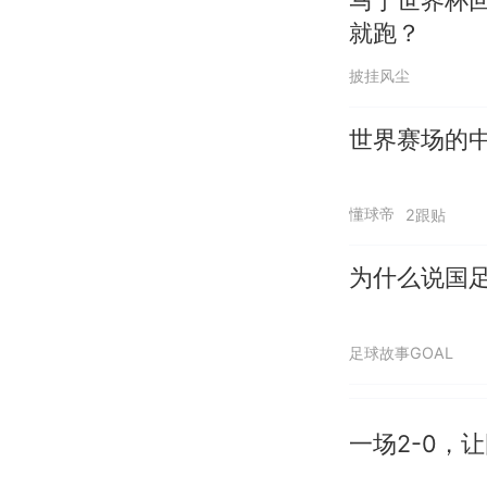
就跑？
披挂风尘
世界赛场的
懂球帝
2跟贴
为什么说国足
足球故事GOAL
一场2-0，