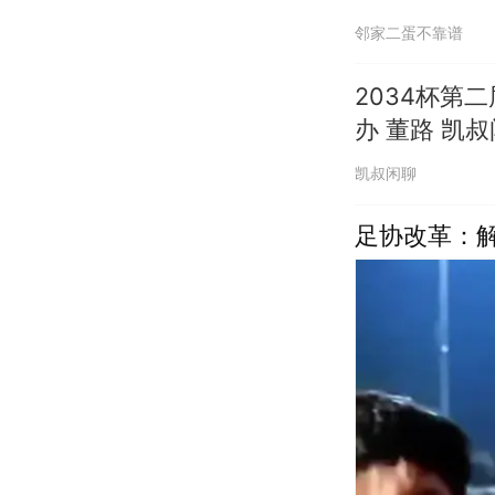
邻家二蛋不靠谱
2034杯第
办 董路 凯
凯叔闲聊
足协改革：