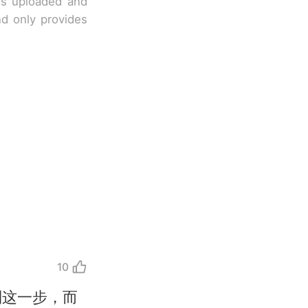
 is uploaded and
nd only provides
10
到这一步，而