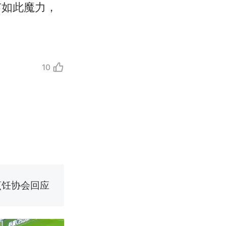
有如此魔力，
10
改写了人生
烹饪协会回应
挖了140多