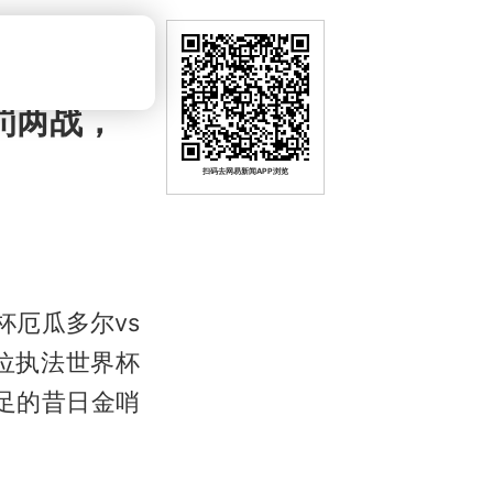
罚两战，
扫码去网易新闻APP浏览
杯厄瓜多尔vs
位执法世界杯
足的昔日金哨