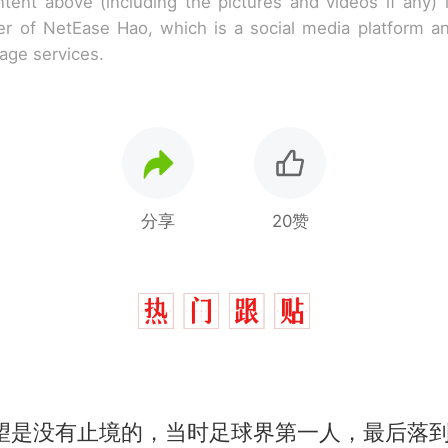
tent above (including the pictures and videos if any)
r of NetEase Hao, which is a social media platform a
rage services.
分享
20赞
1
望是没有止境的，当时足球界第一人，最后落