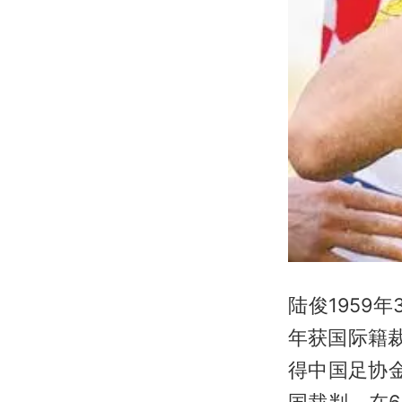
陆俊1959
年获国际籍
得中国足协
国裁判，在