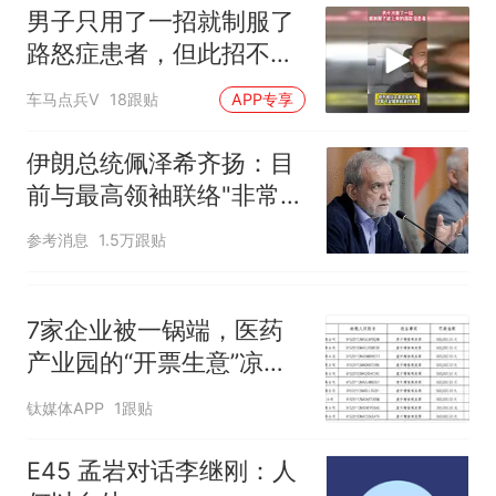
男子只用了一招就制服了
路怒症患者，但此招不建
议大家模仿
车马点兵V
18跟贴
APP专享
伊朗总统佩泽希齐扬：目
前与最高领袖联络"非常困
难"
参考消息
1.5万跟贴
7家企业被一锅端，医药
产业园的“开票生意”凉
了？
钛媒体APP
1跟贴
E45 孟岩对话李继刚：人