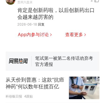
2
贵州六盘水
因老师一句“跟我回家”改写了
肯定是创新药啦，以后创新药出口
人生
费大厨“全国小炒肉大王”称
会越来越厉害的
号，仅凭视频评出？中国烹饪
协会回应
男子上山采菌偶然发现鸡枞菌
2026-06-18
回复
窝，原地守1天等它长大：挖了
App内参与讨论
查看更多
140多朵
美国渔民钓获鲨鱼徒手将其拽
回大海 目击者直呼震惊 （视频
来源：参考消息）
笔试第一被第二名传话劝弃考
官方通报
制裁瓜子饺子，美国怕什
热
么？
从天价到普惠：这款“抗癌
神药”何以数年狂揽百亿
科创板日报
4跟贴