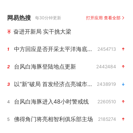
网易热搜
每30分钟更新
打开应用 查看全部
奋进开新局 实干挑大梁
中方回应是否开采太平洋海底稀土资源
2454713
1
台风白海豚登陆地点更新
2442484
2
以“新”破局 首发经济点亮城市消费活力
2438919
3
台风白海豚进入48小时警戒线
2260510
4
佛得角门将亮相智利俱乐部主场
2185274
5