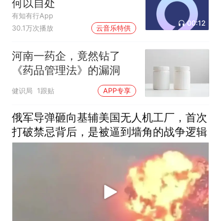
何以自处
有知有行App
00:12
30.1万次播放
云音乐特供
河南一药企，竟然钻了
《药品管理法》的漏洞
健识局
1跟贴
APP专享
俄军导弹砸向基辅美国无人机工厂，首次
打破禁忌背后，是被逼到墙角的战争逻辑