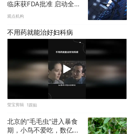
临床获FDA批准 启动全球
肥胖症研究
观点机构
不用药就能治好妇科病
莹宝剪辑
1跟贴
北京的“毛毛虫”进入暴食
期，小鸟不爱吃，数亿头