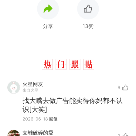
分享
13赞
火星网友
9
来自火星
找大嘴去做广告能卖得你妈都不认
识[大笑]
制裁瓜子饺子，美国怕什
2026-06-18
回复
热
么？
支離破碎的愛
那个在床头放菜刀的女孩，
新