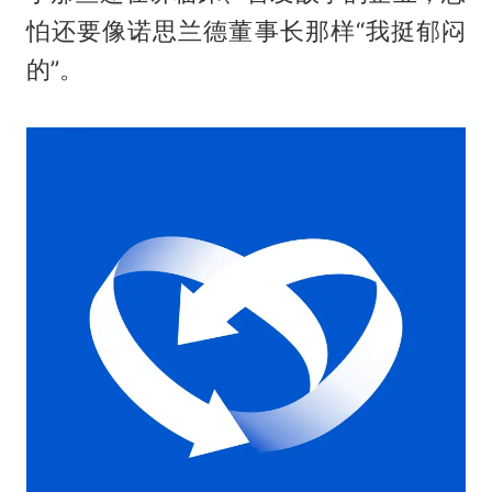
怕还要像诺思兰德董事长那样“我挺郁闷
的”。