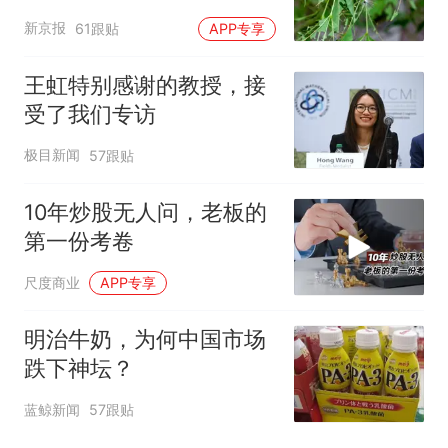
小蜂迎战
新京报
61跟贴
APP专享
王虹特别感谢的教授，接
受了我们专访
极目新闻
57跟贴
10年炒股无人问，老板的
第一份考卷
尺度商业
APP专享
明治牛奶，为何中国市场
跌下神坛？
蓝鲸新闻
57跟贴