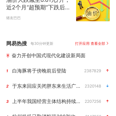
近2个月“超预期”下跌后
“开挂”上涨，下次调价时
猪友巴巴
间确定，8月油价“再大降”
中
网易热搜
每30分钟更新
打开应用 查看全部
奋力开创中国式现代化建设新局面
白海豚将于傍晚前后登陆
2387829
1
于东来回应关闭胖东来生活广场店
2320148
2
上半年我国经营主体结构持续优化
2207256
3