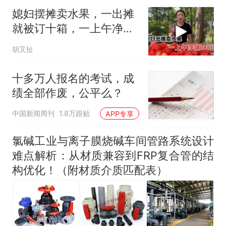
媳妇摆摊卖水果，一出摊
就被订十箱，一上午净赚
300块钱
胡又扯
十多万人报名的考试，成
绩全部作废，公平么？
中国新闻周刊
1.8万跟贴
APP专享
氯碱工业与离子膜烧碱车间管路系统设计
难点解析：从材质兼容到FRP复合管的结
构优化！（附材质介质匹配表）