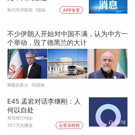
每日经济新闻
1跟贴
APP专享
不少伊朗人开始对中国不满，认为中方一
个举动，毁了德黑兰的大计
耀眼的星火
35跟贴
E45 孟岩对话李继刚：人
何以自处
有知有行App
00:12
30.1万次播放
云音乐特供