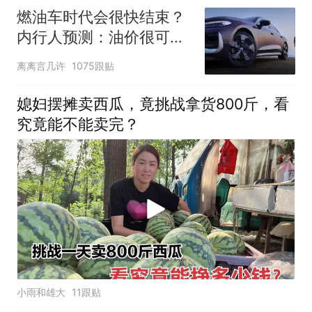
燃油车时代会很快结束？
内行人预测：油价很可能
是最后的关键！
离离言几许
1075跟贴
媳妇摆摊卖西瓜，竟挑战拿货800斤，看
究竟能不能卖完？
小雨和雄大
11跟贴