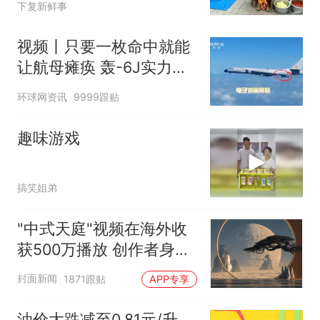
下复新鲜事
视频丨只要一枚命中就能
让航母瘫痪 轰-6J实力有
多强？
环球网资讯
9999跟贴
趣味游戏
搞笑姐弟
"中式天庭"视频在海外收
获500万播放 创作者身份
披露
封面新闻
1871跟贴
APP专享
油价大跌减至0.81元/升，