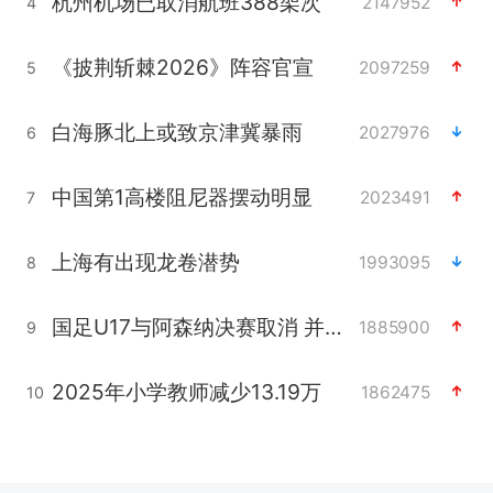
杭州机场已取消航班388架次
2147952
4
《披荆斩棘2026》阵容官宣
2097259
5
白海豚北上或致京津冀暴雨
2027976
6
中国第1高楼阻尼器摆动明显
2023491
7
上海有出现龙卷潜势
1993095
8
国足U17与阿森纳决赛取消 并列冠军
1885900
9
2025年小学教师减少13.19万
1862475
10