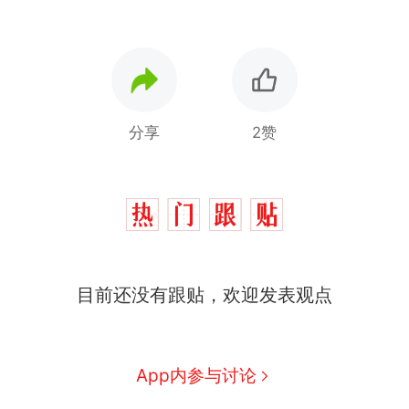
分享
2赞
十多万人报名的考试，成绩
热
目前还没有跟贴，欢迎发表观点
全部作废，公平么？
全球唯一没有法定首都的国
新
家，刚改国名，总统就邀请中
国大使骑行绕了几乎整个国境
搬家报价570元，搬到楼下交
App内参与讨论
线一圈，还曾两次到中国寻根
5060元才肯搬上楼！女子傻眼