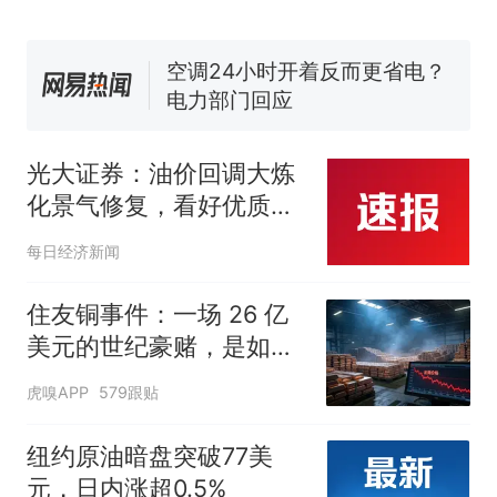
了……
视频丨只要一枚命中就能让航
母瘫痪 轰-6J实力有多强？
空调24小时开着反而更省电？
电力部门回应
佛山一中学招聘物理教师，笔
试前13名均遭淘汰？教育局：
光大证券：油价回调大炼
已叫停招聘，成立调查组全面
十多万人报名的考试，成绩
热
化景气修复，看好优质炼
核查
全部作废，公平么？
化资产价值重估
每日经济新闻
住友铜事件：一场 26 亿
美元的世纪豪赌，是如何
崩盘的
虎嗅APP
579跟贴
纽约原油暗盘突破77美
元，日内涨超0.5%