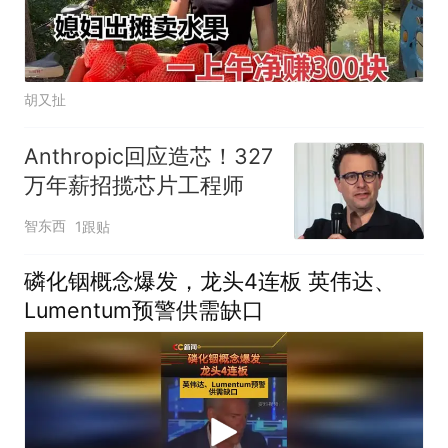
胡又扯
Anthropic回应造芯！327
万年薪招揽芯片工程师
智东西
1跟贴
磷化铟概念爆发，龙头4连板 英伟达、
Lumentum预警供需缺口