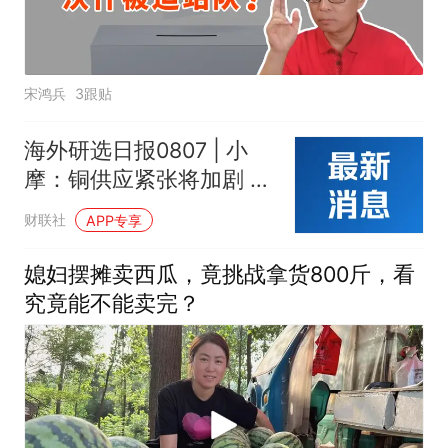
宋鸿兵
3跟贴
海外研选日报0807 | 小
摩：铜供应紧张将加剧 下
半年铜价或向1.5万美元迈
财联社
APP专享
进
媳妇摆摊卖西瓜，竟挑战拿货800斤，看
究竟能不能卖完？