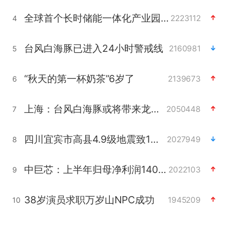
全球首个长时储能一体化产业园量产
2223112
4
台风白海豚已进入24小时警戒线
2160981
5
“秋天的第一杯奶茶”6岁了
2139673
6
上海：台风白海豚或将带来龙卷风
2050448
7
四川宜宾市高县4.9级地震致1人死亡
2027949
8
中巨芯：上半年归母净利润1405.77万元
2022103
9
38岁演员求职万岁山NPC成功
1945209
10