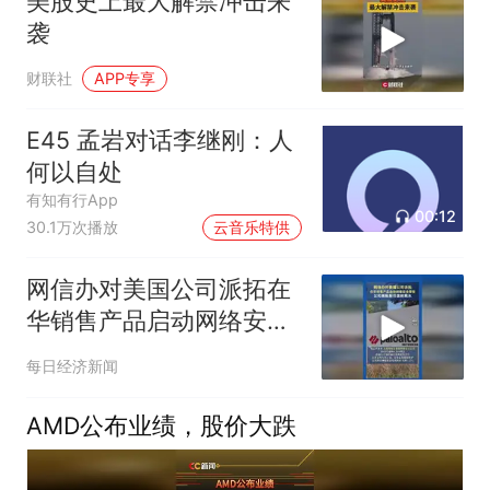
美股史上最大解禁冲击来
袭
财联社
APP专享
E45 孟岩对话李继刚：人
何以自处
有知有行App
00:12
30.1万次播放
云音乐特供
网信办对美国公司派拓在
华销售产品启动网络安全
审查 ，公司美股股价盘前
每日经济新闻
跳水
AMD公布业绩，股价大跌