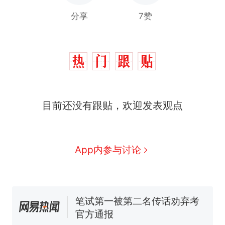
分享
7赞
目前还没有跟贴，欢迎发表观点
那个在床头放菜刀的女孩，
热
因老师一句“跟我回家”改写了
人生
费大厨“全国小炒肉大王”称
新
App内参与讨论
号，仅凭视频评出？中国烹饪
协会回应
美国渔民钓获鲨鱼徒手将其拽
回大海 目击者直呼震惊 （视频
来源：参考消息）
笔试第一被第二名传话劝弃考
官方通报