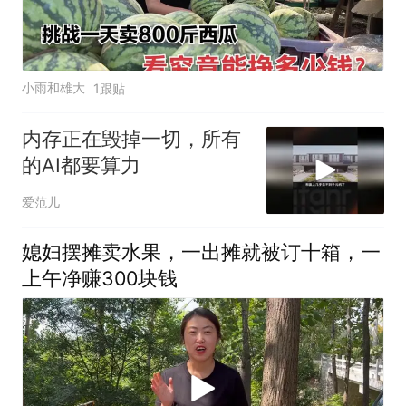
小雨和雄大
1跟贴
内存正在毁掉一切，所有
的AI都要算力
爱范儿
媳妇摆摊卖水果，一出摊就被订十箱，一
上午净赚300块钱