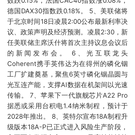
数跌0.15%，法国CAC40指数涨0.08%，
德国DAX30指数跌0.18%。 5、美联储将
于北京时间18日凌晨2:00公布最新利率决
议、政策声明及经济预测。凌晨2:30，新
任美联储主席沃什将首次主持议息会议后
的新闻发布会。 6、光互联龙头
Coherent携手英伟达为在得州的磷化铟
工厂扩建奠基，聚焦6英寸磷化铟晶圆与
光互连产能，支撑AI数据在机架间以光速
传输。 7、苹果下一代旗舰芯片A22 Pro
据悉或采用台积电1.4纳米制程，预计于
2028年推出。 8、英特尔宣布18A制程升
级版本18A-P已正式进入风险生产阶段，