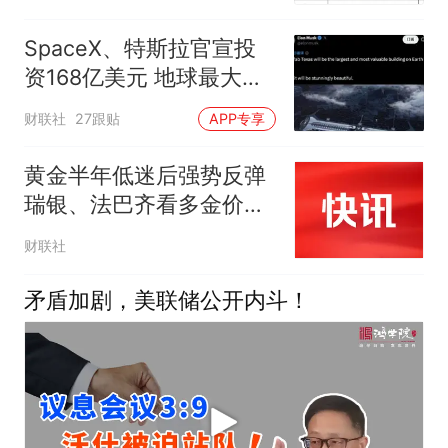
展订单合作
SpaceX、特斯拉官宣投
资168亿美元 地球最大芯
片厂有新进展
财联社
27跟贴
APP专享
黄金半年低迷后强势反弹
瑞银、法巴齐看多金价冲
击5000美元
财联社
矛盾加剧，美联储公开内斗！