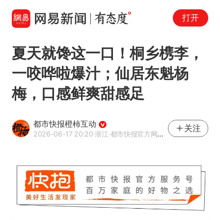
打开
夏天就馋这一口！桐乡槜李，
一咬哗啦爆汁；仙居东魁杨
梅，口感鲜爽甜感足
都市快报橙柿互动
关注
2026-06-17 20:20
·浙江
·都市快报官方网易号