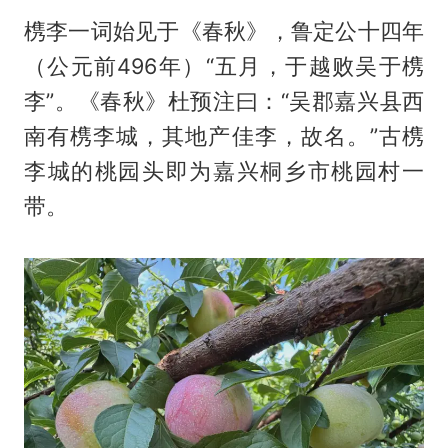
槜李一词始见于《春秋》，鲁定公十四年
（公元前496年）“五月，于越败吴于槜
李”。《春秋》杜预注曰：“吴郡嘉兴县西
南有槜李城，其地产佳李，故名。”古槜
李城的桃园头即为嘉兴桐乡市桃园村一
带。