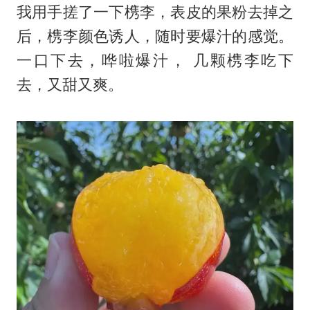
我用手搓了一下槜李，表皮的果粉去掉之
后，槜李颜色诱人，随时要爆汁的感觉。
一口下去，哗啦爆汁， 几颗槜李吃下
去，又甜又爽。