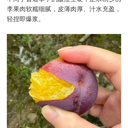
李果肉软糯细腻，皮薄肉厚、汁水充盈，
轻捏即爆浆。