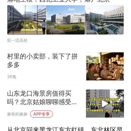
双一流高校
村里的小卖部，装下了拼
多多
36氪
山东龙口海景房值得买
吗？北京姑娘聊聊感受很
客观，给您一个参考
麻将的麻麻
APP专享
从北京回来黑龙江东方红镇，东北林区早