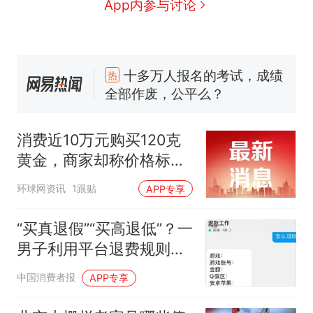
App内参与讨论
十多万人报名的考试，成绩
热
全部作废，公平么？
5万的小车卖不动，40万以
新
上的抢着买
浙江人戒备 "白海豚"已创我国
消费近10万元购买120克
纪录 带来严重影响
黄金，商家却称价格标错
视频丨只要一枚命中就能让航
拒绝发货，法院怎么判？
母瘫痪 轰-6J实力有多强？
环球网资讯
1跟贴
APP专享
泰州父亲的手写家书遗失30
年，网友淘到后寄给女儿：花
“买真退假”“买高退低”？一
鸟市场搬了，但爱还在
网友称甘肃麦积山景区看完所
男子利用平台退费规则实
有石窟需2000元，景区：部分
施诈骗获刑
石窟受特别保护，游客可按需
十多万人报名的考试，成绩
热
中国消费者报
APP专享
买
全部作废，公平么？