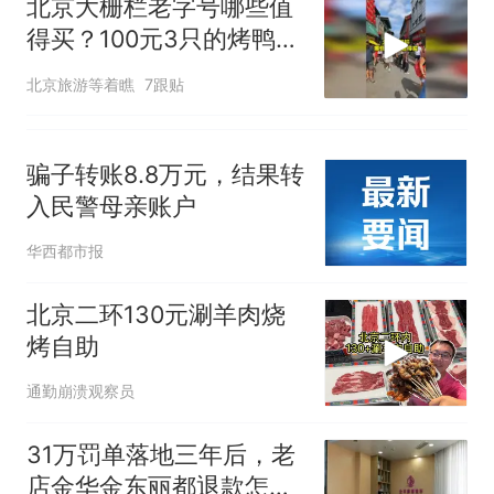
北京大栅栏老字号哪些值
得买？100元3只的烤鸭你
敢买吗？千万别上当
北京旅游等着瞧
7跟贴
骗子转账8.8万元，结果转
入民警母亲账户
华西都市报
北京二环130元涮羊肉烧
烤自助
通勤崩溃观察员
31万罚单落地三年后，老
店金华金东丽都退款怎么