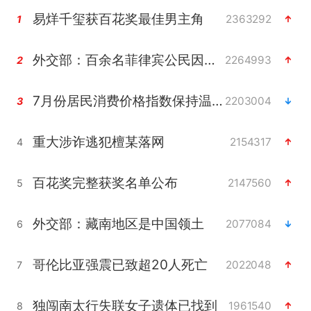
易烊千玺获百花奖最佳男主角
2363292
1
外交部：百余名菲律宾公民因非法就业、非法居留被依法处理
2264993
2
7月份居民消费价格指数保持温和上涨
2203004
3
重大涉诈逃犯檀某落网
2154317
4
百花奖完整获奖名单公布
2147560
5
外交部：藏南地区是中国领土
2077084
6
哥伦比亚强震已致超20人死亡
2022048
7
独闯南太行失联女子遗体已找到
1961540
8