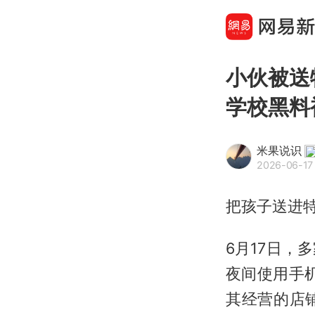
小伙被送
学校黑料
米果说识
2026-06-17 
把孩子送进
6月17日，
夜间使用手
其经营的店