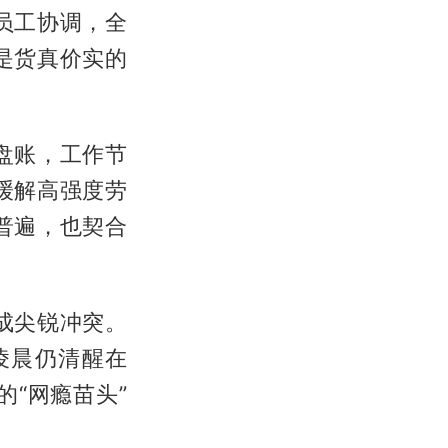
员工协调，全
是货真价实的
盘账，工作节
缓解高强度劳
普遍，也契合
成尖锐冲突。
凌晨仍清醒在
“网瘾苗头”