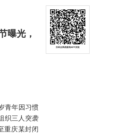
节曝光，
扫码去网易新闻APP浏览
1岁青年因习惯
组织三人突袭
至重庆某封闭