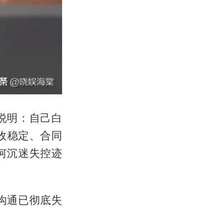
说明：自己白
收稳定、合同
何沉迷失控迹
沟通已彻底失