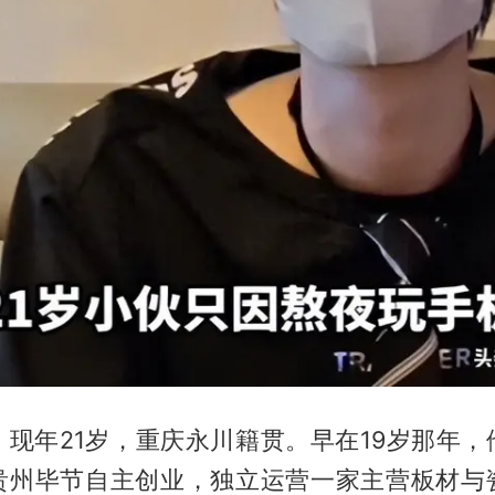
，现年21岁，重庆永川籍贯。早在19岁那年，
贵州毕节自主创业，独立运营一家主营板材与