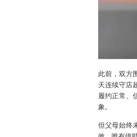
此前，双方
天连续守店
履约正常、
象。
但父母始终
效，唯有借