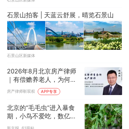
石景山拍客 | 天蓝云舒展，晴览石景山
石景山区新媒体
2026年8月北京房产律师
｜有偿赡养老人，为何无
权多分遗产？
房产律师靳双权
APP专享
北京的“毛毛虫”进入暴食
期，小鸟不爱吃，数亿头
小蜂迎战
新京报
61跟贴