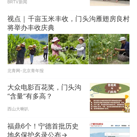
BRTV新闻
视点｜千亩玉米丰收，门头沟雁翅房良村
将举办丰收庆典
北青网-北京青年报
大众电影百花奖，门头沟
“含量”有多高？
西山大喇叭
福鼎6个！宁德首批历史
地名保护名录公布→