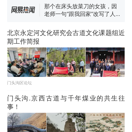
来源：参考消息）
那个在床头放菜刀的女孩，因
老师一句“跟我回家”改写了人
生
笔试第一被第二名传话劝弃考
官方通报
北京永定河文化研究会古道文化课题组近
制裁瓜子饺子，美国怕什
热
期工作简报
么？
门头沟区论坛
门头沟.京西古道与千年煤业的共生往
事！