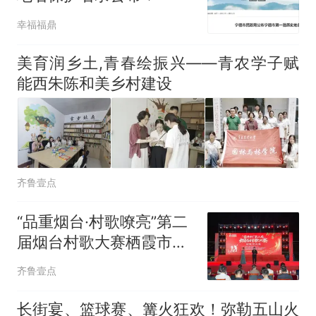
幸福福鼎
美育润乡土,青春绘振兴——青农学子赋
能西朱陈和美乡村建设
齐鲁壹点
“品重烟台·村歌嘹亮”第二
届烟台村歌大赛栖霞市决
赛圆满落幕
齐鲁壹点
长街宴、篮球赛、篝火狂欢！弥勒五山火