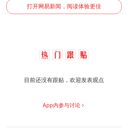
打开网易新闻，阅读体验更佳
制裁瓜子饺子，美国怕什
热
目前还没有跟贴，欢迎发表观点
么？
费大厨“全国小炒肉大王”称
新
号，仅凭视频评出？中国烹饪
协会回应
男子上山采菌偶然发现鸡枞菌
App内参与讨论
窝，原地守1天等它长大：挖了
140多朵
美国渔民钓获鲨鱼徒手将其拽
回大海 目击者直呼震惊 （视频