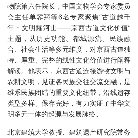
物院第六任院长，中国文物学会专家委员
会主任单霁翔等6名专家聚焦“古道越千
年・文明耀河山——京西古道文化价值”
主题，从历史功能、都城源流、民族融
合、社会生活等多元维度，对京西古道独
特、厚重、完整的线性文化价值进行阐释
解读。他表示，京西古道连接游牧文明与
农耕文明，见证各民族交往交流交融，是
维系民族团结的重要文化纽带，沿线遗存
类型多样、保存完好，有力实证了中华文
明多元一体的起源与发展脉络。
北京建筑大学教授、建筑遗产研究院常务