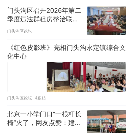
门头沟区召开2026年第二
季度违法群租房整治联席
会商会等三则综合新闻
门头沟区论坛
《红色皮影班》亮相门头沟永定镇综合文
化中心
门头沟区论坛
4跟贴
北京一小学门口“一根杆长
椅”火了，网友点赞：建议
全国推广