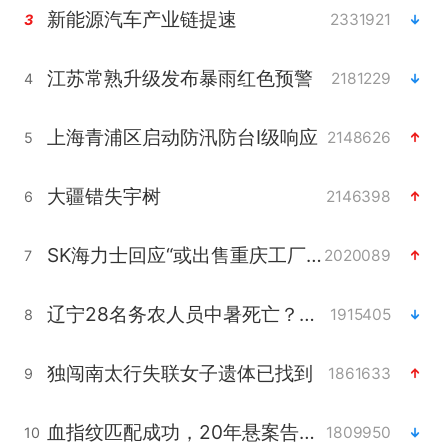
新能源汽车产业链提速
2331921
3
江苏常熟升级发布暴雨红色预警
2181229
4
上海青浦区启动防汛防台Ⅰ级响应
2148626
5
大疆错失宇树
2146398
6
SK海力士回应“或出售重庆工厂”传闻
2020089
7
辽宁28名务农人员中暑死亡？官方辟谣
1915405
8
独闯南太行失联女子遗体已找到
1861633
9
血指纹匹配成功，20年悬案告破！凶手被执行死刑
1809950
10