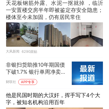
天花板钢筋外露、水泥一抠就掉 ，临沂
一安置楼交房半年即被鉴定存安全隐患；
楼体至今未加固，仍有居民常住
大风新闻
6290跟贴
非银扫货助推10年期国债
下破1.7% 银行单周净卖
593亿转配存单
财联社
APP专享
他是民国时期的大汉奸，挥手写下4个大
字，被知名机构沿用百年