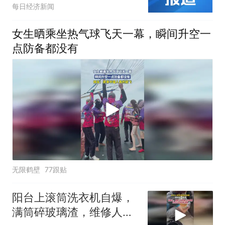
1.7亿元，位列同指数前五
每日经济新闻
女生晒乘坐热气球飞天一幕，瞬间升空一
点防备都没有
无限鹤壁
77跟贴
阳台上滚筒洗衣机自爆，
满筒碎玻璃渣，维修人员