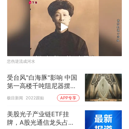
悲伤逆流成河水
受台风"白海豚"影响 中国
第一高楼千吨阻尼器摆动
明显
极目新闻
2022跟贴
APP专享
美股光子产业链ETF挂
牌，A股光通信龙头占据