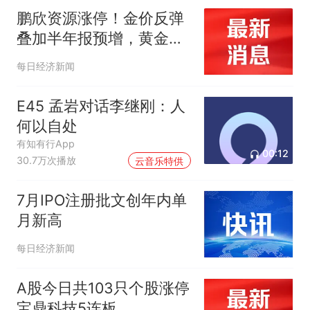
鹏欣资源涨停！金价反弹
叠加半年报预增，黄金板
块长期配置价值凸显
每日经济新闻
E45 孟岩对话李继刚：人
何以自处
有知有行App
00:12
30.7万次播放
云音乐特供
7月IPO注册批文创年内单
月新高
每日经济新闻
A股今日共103只个股涨停
宝鼎科技5连板