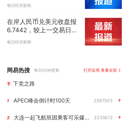
半壁重仓
每日经济新闻
在岸人民币兑美元收盘报
6.7442，较上一交易日上
涨59个基点
每日经济新闻
网易热搜
每30分钟更新
打开应用 查看全部
下党之路
APEC峰会倒计时100天
2397503
1
大连一起飞航班因乘客可乐爆瓶折返
2335672
2