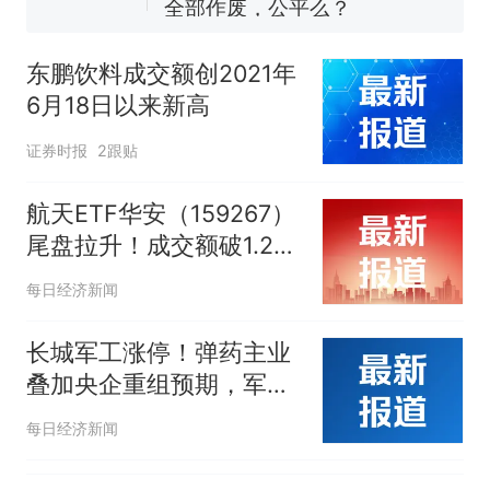
全部作废，公平么？
东鹏饮料成交额创2021年
6月18日以来新高
证券时报
2跟贴
航天ETF华安（159267）
尾盘拉升！成交额破1.2亿
元，持续在同指数中领先
每日经济新闻
长城军工涨停！弹药主业
叠加央企重组预期，军工
板块上行窗口逐步显现
每日经济新闻