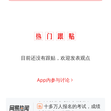
十多万人报名的考试，成绩
热
全部作废，公平么？
全球唯一没有法定首都的国
新
家，刚改国名，总统就邀请中
国大使骑行绕了几乎整个国境
5万的小车卖不动，40万以上
线一圈，还曾两次到中国寻根
目前还没有跟贴，欢迎发表观点
的抢着买
浙江人戒备 "白海豚"已创我国
纪录 带来严重影响
视频丨只要一枚命中就能让航
App内参与讨论
母瘫痪 轰-6J实力有多强？
泰州父亲的手写家书遗失30
年，网友淘到后寄给女儿：花
鸟市场搬了，但爱还在
十多万人报名的考试，成绩
热