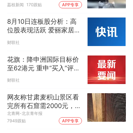
称是人为原因，从未见过
荔枝新闻
170跟贴
APP专享
洗衣机自爆
8月10日连板股分析：高
位股表现活跃 爱丽家居12
天11板
财联社
花旗：降申洲国际目标价
至62港元 重申“买入”评级
料下半年毛利率复苏
财联社
网友称甘肃麦积山景区看
完所有石窟需2000元，景
区：部分石窟受特别保
北青网-北京青年报
7949跟贴
APP专享
护，游客可按需买