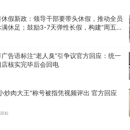
薪休假新政：领导干部要带头休假，推动全员
满休足；鼓励3-7天弹性长假，构建“周五半
假”短途度假模式
广告语标注“老人臭”引争议官方回应：统一
门店核实完毕后会回电
小炒肉大王"称号被指凭视频评出 官方回应
6跟贴