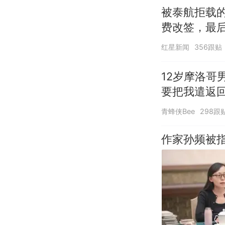
被泰航拒载
费改签，最
红星新闻
356跟贴
12岁摩洛哥
要把我遣返回
青蜂侠Bee
298跟
作家孙频被