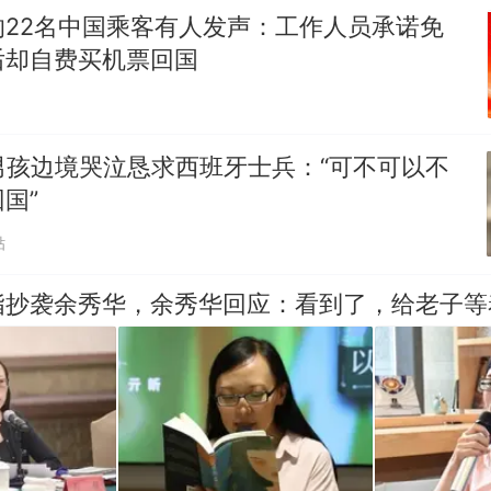
的22名中国乘客有人发声：工作人员承诺免
后却自费买机票回国
男孩边境哭泣恳求西班牙士兵：“可不可以不
国”
贴
指抄袭余秀华，余秀华回应：看到了，给老子等