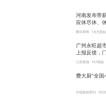
河南发布带
应休尽休、休
天+周末+年
极目新闻
1.8万跟贴
广州永旺超市
上报反馈，
江西晨报
147跟贴
费大厨"全国
中国新闻周刊
182