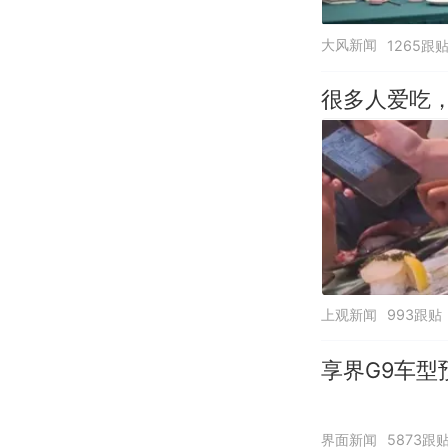
大风新闻
1265跟
很多人爱吃
上观新闻
993跟贴
享界G9车型
界面新闻
5873跟