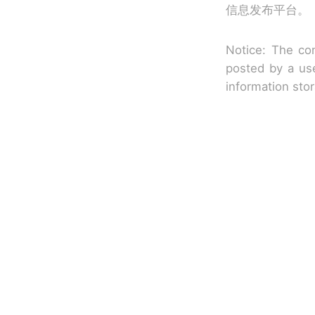
信息发布平台。
Notice: The con
posted by a use
information sto