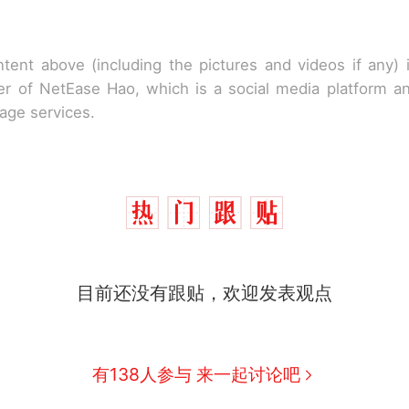
tent above (including the pictures and videos if any)
r of NetEase Hao, which is a social media platform a
rage services.
目前还没有跟贴，欢迎发表观点
有138人参与 来一起讨论吧