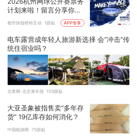
2026杭州网球公开赛票务
计划来啦！留言分享你的
网球经历赢咖啡券
都市快报橙柿互动
1跟贴
APP专享
电车露营成年轻人旅游新选择 会“冲击”传
统住宿业吗？
北青网-北京青年报
159跟贴
大亚圣象被指售卖“多年存
货” 19亿库存如何消化？
中国能源网
75跟贴