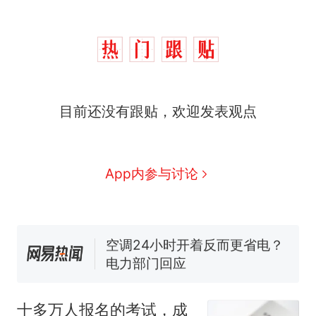
十多万人报名的考试，成绩
热
目前还没有跟贴，欢迎发表观点
全部作废，公平么？
全球唯一没有法定首都的国
新
家，刚改国名，总统就邀请中
国大使骑行绕了几乎整个国境
搬家报价570元，搬到楼下交
App内参与讨论
线一圈，还曾两次到中国寻根
5060元才肯搬上楼！女子傻眼
了……
视频丨只要一枚命中就能让航
母瘫痪 轰-6J实力有多强？
空调24小时开着反而更省电？
电力部门回应
佛山一中学招聘物理教师，笔
试前13名均遭淘汰？教育局：
十多万人报名的考试，成