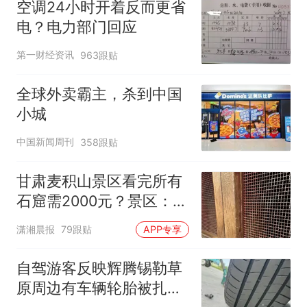
空调24小时开着反而更省
电？电力部门回应
第一财经资讯
963跟贴
全球外卖霸主，杀到中国
小城
中国新闻周刊
358跟贴
甘肃麦积山景区看完所有
石窟需2000元？景区：部
分石窟受特别保护，游客
潇湘晨报
79跟贴
APP专享
可按需买
自驾游客反映辉腾锡勒草
原周边有车辆轮胎被扎，