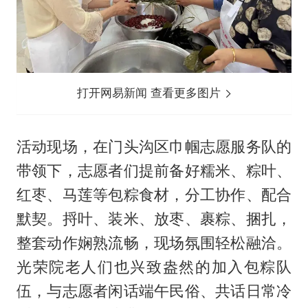
打开网易新闻 查看更多图片
活动现场，在门头沟区巾帼志愿服务队的
带领下，志愿者们提前备好糯米、粽叶、
红枣、马莲等包粽食材，分工协作、配合
默契。捋叶、装米、放枣、裹粽、捆扎，
整套动作娴熟流畅，现场氛围轻松融洽。
光荣院老人们也兴致盎然的加入包粽队
伍，与志愿者闲话端午民俗、共话日常冷