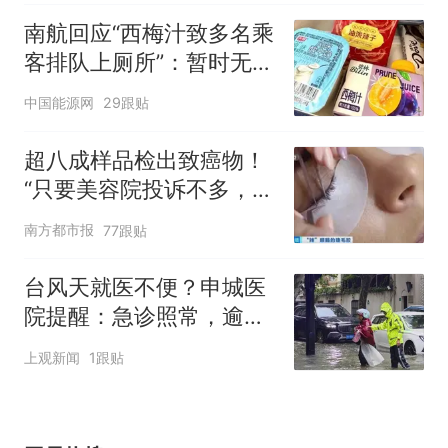
南航回应“西梅汁致多名乘
客排队上厕所”：暂时无法
核查是否发放西梅汁
中国能源网
29跟贴
超八成样品检出致癌物！
“只要美容院投诉不多，店
家就不会更换产品”
南方都市报
77跟贴
台风天就医不便？申城医
院提醒：急诊照常，逾期
未就诊的预约不计入爽约
上观新闻
1跟贴
记录