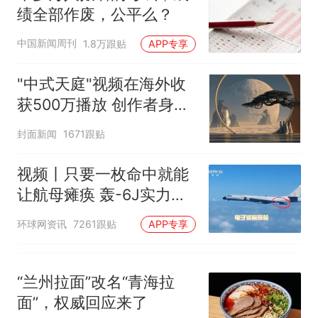
已叫停招聘，成立调查组全面
十多万人报名的考试，成绩
热
绩全部作废，公平么？
核查
全部作废，公平么？
中国新闻周刊
1.8万跟贴
APP专享
"中式天庭"视频在海外收
获500万播放 创作者身份
披露
封面新闻
1671跟贴
视频丨只要一枚命中就能
让航母瘫痪 轰-6J实力有
多强？
环球网资讯
7261跟贴
APP专享
“兰州拉面”改名“青海拉
面”，权威回应来了