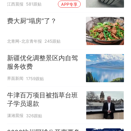
修理店铺换胎价格高达千
江西晨报
581跟贴
APP专享
元，官方发布情况通报
费大厨“塌房”了？
北青网-北京青年报
245跟贴
新疆优化调整景区内自驾
服务收费
界面新闻
1759跟贴
牛津百万项目被指草台班
子学员退款
潇湘晨报
326跟贴