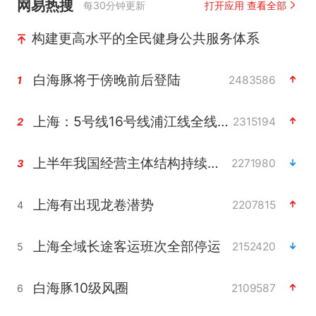
网易热搜
每30分钟更新
打开应用 查看全部
构建更高水平的全民健身公共服务体系
白海豚将于傍晚前后登陆
2483586
1
上海：5号线16号线浦江线全线停运
2315194
2
上半年我国经营主体结构持续优化
2271980
3
上海有出现龙卷潜势
2207815
4
上海全域长途客运班次全部停运
2152420
5
白海豚10级风圈
2109587
6