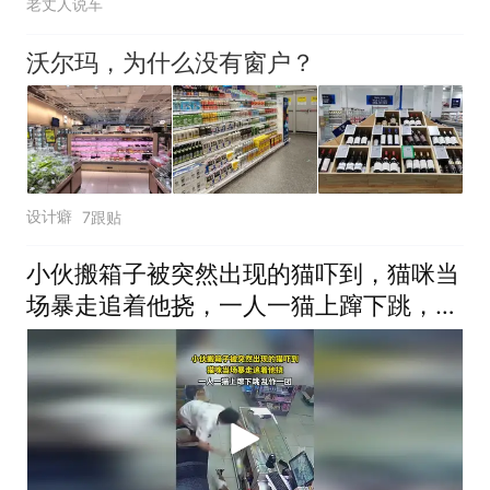
老丈人说车
沃尔玛，为什么没有窗户？
设计癖
7跟贴
小伙搬箱子被突然出现的猫吓到，猫咪当
场暴走追着他挠，一人一猫上蹿下跳，乱
作一团