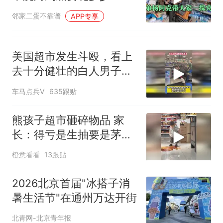
弟杨阿克硬核摸底
邻家二蛋不靠谱
APP专享
美国超市发生斗殴，看上
去十分健壮的白人男子竟
全程毫无还手之力
车马点兵V
635跟贴
熊孩子超市砸碎物品 家
长：得亏是生抽要是茅台
屁股得开花
橙意看看
13跟贴
2026北京首届"冰搭子消
暑生活节"在通州万达开街
北青网-北京青年报