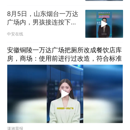
8月5日，山东烟台一万达
广场内，男孩接连按下防
火卷帘门按钮。商场：已
中安在线
报警处理。（来源：百姓
关注）（编辑：王君）投
安徽铜陵一万达广场把厕所改成餐饮店库
稿邮箱：3882124142
房，商场：使用前进行过改造，符合标准
潇湘晨报