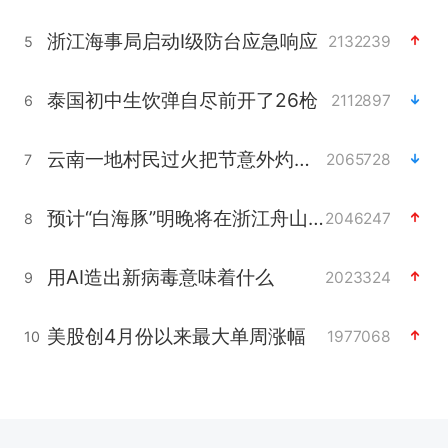
浙江海事局启动Ⅰ级防台应急响应
2132239
5
泰国初中生饮弹自尽前开了26枪
2112897
6
云南一地村民过火把节意外灼伤16人
2065728
7
预计“白海豚”明晚将在浙江舟山到福建福鼎一带沿海登陆
2046247
8
用AI造出新病毒意味着什么
2023324
9
美股创4月份以来最大单周涨幅
1977068
10