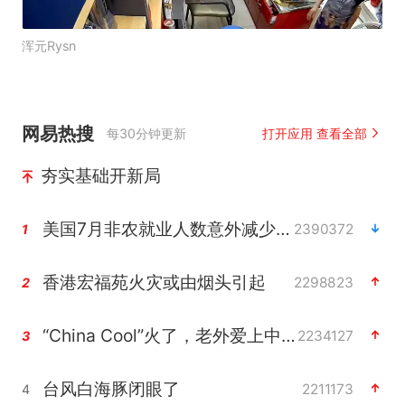
浑元Rysn
网易热搜
每30分钟更新
打开应用 查看全部
夯实基础开新局
美国7月非农就业人数意外减少2.3万人
2390372
1
香港宏福苑火灾或由烟头引起
2298823
2
“China Cool”火了，老外爱上中国避暑游
2234127
3
台风白海豚闭眼了
2211173
4