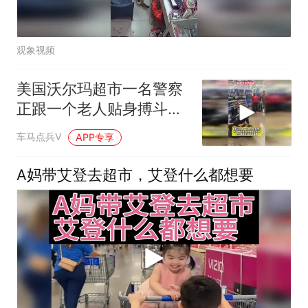
观象视频
美国沃尔玛超市一名警察
正跟一个老人贴身搏斗，
警察最终将其逮捕
车马点兵V
APP专享
A妈带艾登去超市，艾登什么都想要