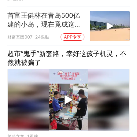
首富王健林在青岛500亿
建的小岛，现在竟成这样
了，真不敢相信
财富基因007
24跟贴
APP专享
超市“鬼手”新套路，幸好这孩子机灵，不
然就被骗了
笑哈之笑
1跟贴