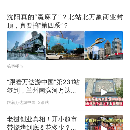
沈阳真的“赢麻了”？北站北万象商业封
顶，真要搞“第四系”？
栋察楼市
“跟着万达游中国”第231站
签到，兰州南滨河万达，
餐饮丰富
跟着万达游中国
3跟贴
老挝创业真相！开小超市
带烧烤到底要花多少？三