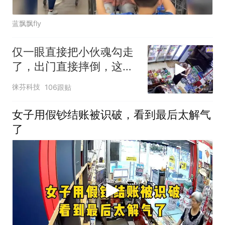
蓝飘飘fly
仅一眼直接把小伙魂勾走
了，出门直接摔倒，这谁
看了不迷糊啊
徕芬科技
106跟贴
女子用假钞结账被识破，看到最后太解气
了