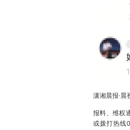
潇湘晨报·晨
报料、维权通
或拨打热线07