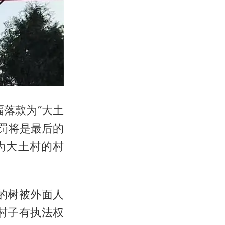
落款为“大土
罚将是最后的
为大土村的村
的树被外面人
"村子有执法权