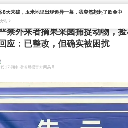
案8天未破，玉米地里出现诡异一幕，我突然想起了欧金中
快讯
严禁外来者摘果采菌捕捉动物，捡
回应：已整改，但确实被困扰
15:17
·湖南
·潇湘晨报官方网易号