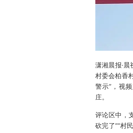
潇湘晨报·
村委会柏香
警示”，视
庄。
评论区中，
砍完了”“村