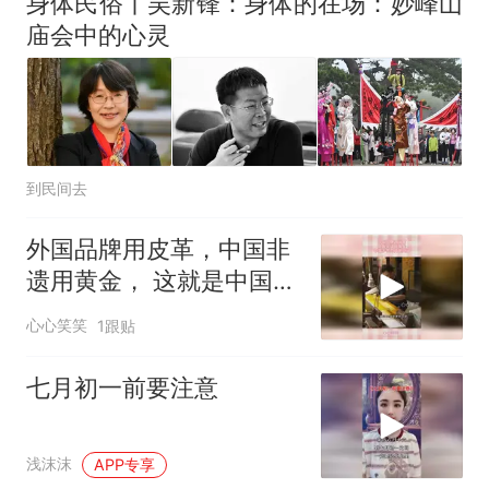
身体民俗丨吴新锋：身体的在场：妙峰山
已叫停招聘，成立调查组全面
“不建议大家买深色蛋糕”上热
庙会中的心灵
核查
搜，网友：天塌了！
十多万人报名的考试，成绩
热
全部作废，公平么？
到民间去
外国品牌用皮革，中国非
遗用黄金， 这就是中国手
艺的文化内涵
心心笑笑
1跟贴
七月初一前要注意
浅沫沫
APP专享