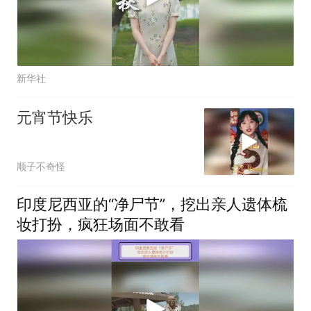
新华社
元宵节快乐
顺子不奇怪
印度尼西亚的“净尸节”，挖出亲人遗体梳
妆打扮，疯狂场面不敢看