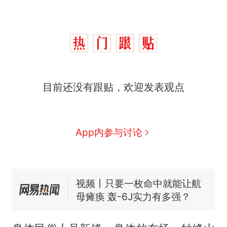
目前还没有跟贴，欢迎发表观点
十多万人报名的考试，成绩
热
全部作废，公平么？
搬家报价570元，搬到楼下
新
App内参与讨论
交5060元才肯搬上楼！女子傻
眼了……
空调24小时开着反而更省电？
电力部门回应
视频丨只要一枚命中就能让航
母瘫痪 轰-6J实力有多强？
佛山一中学招聘物理教师，笔
试前13名均遭淘汰？教育局：