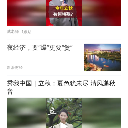
臧老师
1跟贴
夜经济，要“爆”更要“煲”
新浪财经
秀我中国｜立秋：夏色犹未尽 清风递秋
音