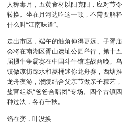
人称毒月，五黄食材以阳克阳，应对节令
转换。坐在月河边吃这一顿，不需要解释
什么叫“江南味道”。
走出市区，端午的触角伸得更远。子胥庙
会将在南湖区胥山遗址公园举行，第十五
届掼牛争霸赛在中国斗牛馆连战两晚。乌
镇做凉街踩水和菱桶迷你龙舟赛，西塘推
龙舟夜游，濮院结合父亲节做亲子粽艺，
盐官组织“爸爸合唱团”专场。四个古镇四
种过法，各有千秋。
馅在变，叶没换