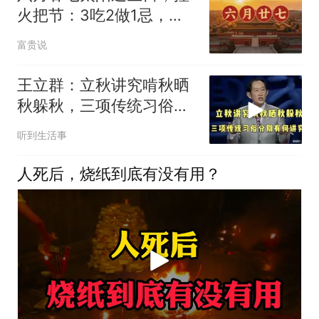
火把节：3吃2做1忌，福
气进门
富贵说
王立群：立秋讲究啃秋晒
秋躲秋，三项传统习俗分
别有何讲究？
听到生活事
人死后，烧纸到底有没有用？