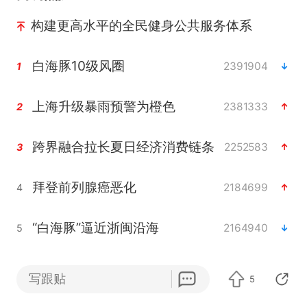
构建更高水平的全民健身公共服务体系
白海豚10级风圈
2391904
1
上海升级暴雨预警为橙色
2381333
2
跨界融合拉长夏日经济消费链条
2252583
3
拜登前列腺癌恶化
2184699
4
“白海豚”逼近浙闽沿海
2164940
5
四川宜宾5.5级地震后余震为何不断
2021165
6
写跟贴
5