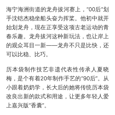
海宁海洲街道的龙舟拔河赛上，“00后”划
手沈铠杰稳坐船头奋力挥桨。他初中就开
始划龙舟，现在正享受这项古老运动的青
春乐趣。龙舟拔河这种新玩法，也让岸上
的观众耳目一新——龙舟不只是比快，还
可以比稳、比巧。
历本袋制作技艺非遗代表性传承人夏晓
梅，是个有着20年制作手艺的“90后”。从
小跟着奶奶学，长大后的她将传统历本袋
改良出新的款式和用途，让更多年轻人爱
上嘉兴版“香囊”。