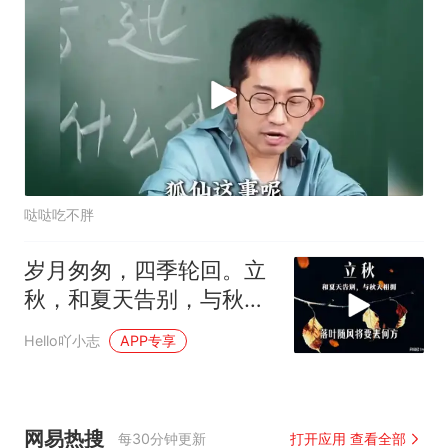
哒哒吃不胖
岁月匆匆，四季轮回。立
秋，和夏天告别，与秋天
相拥～
Hello吖小志
APP专享
网易热搜
每30分钟更新
打开应用 查看全部