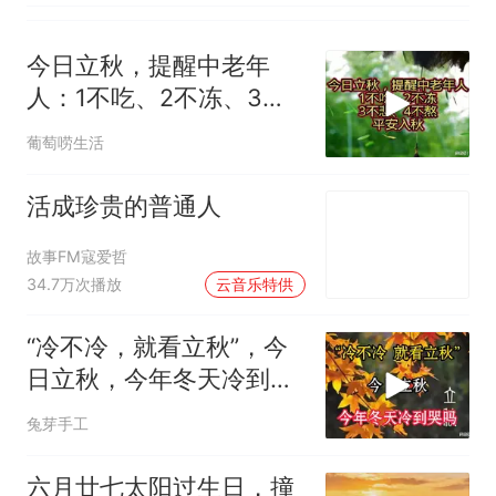
今日立秋，提醒中老年
人：1不吃、2不冻、3不
悲、4不熬，平安入秋
葡萄唠生活
活成珍贵的普通人
故事FM寇爱哲
00:02
34.7万次播放
云音乐特供
“冷不冷，就看立秋”，今
日立秋，今年冬天冷到哭
吗？
兔芽手工
六月廿七太阳过生日，撞