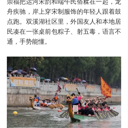
崇福把运河宋韵和端午民俗糅在一起，龙
舟疾驰，岸上穿宋制服饰的年轻人跟着鼓
点跑。双溪湖社区里，外国友人和本地居
民凑在一张桌前包粽子、射五毒，语言不
通，手势能懂。