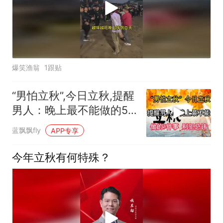
爆笑渔翁
1跟贴
“男怕立秋”,今日立秋,提醒
男人：晚上最不能做的5
件事 别犯忌讳
蓝飘飘fly
APP专享
今年立秋有何特殊？