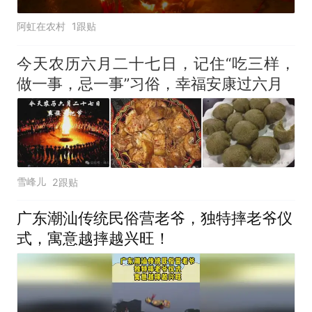
阿虹在农村
1跟贴
今天农历六月二十七日，记住“吃三样，
做一事，忌一事”习俗，幸福安康过六月
雪峰儿
2跟贴
广东潮汕传统民俗营老爷，独特摔老爷仪
式，寓意越摔越兴旺！