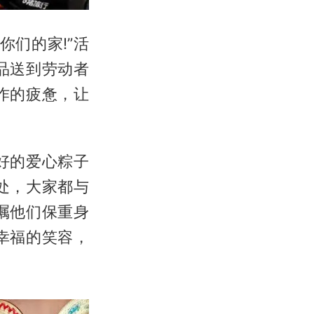
们的家!”活
品送到劳动者
作的疲惫，让
。
好的爱心粽子
处，大家都与
嘱他们保重身
幸福的笑容，