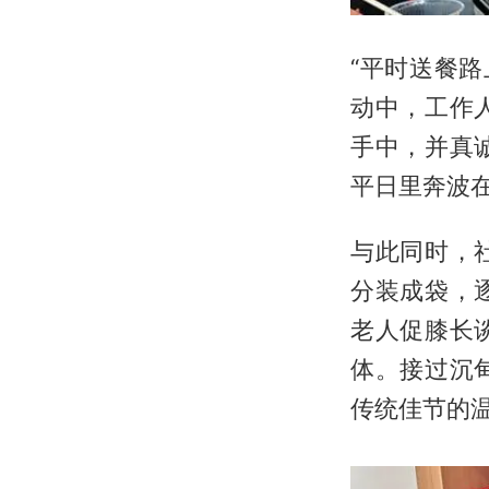
“平时送餐
动中，工作
手中，并真
平日里奔波在
与此同时，
分装成袋，
老人促膝长
体。接过沉
传统佳节的