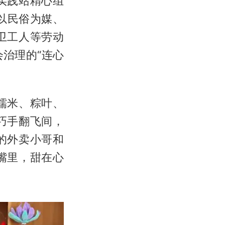
实践站精心组
以民俗为媒、
卫工人等劳动
治理的“连心
糯米、粽叶、
巧手翻飞间，
的外卖小哥和
嘴里，甜在心