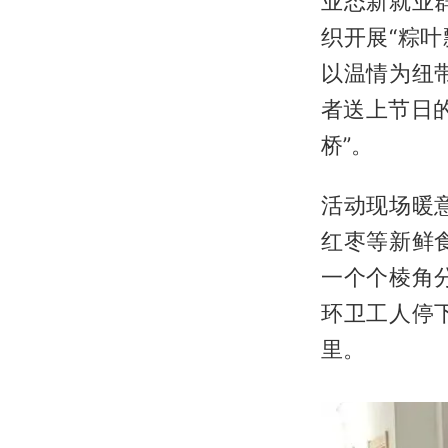
业态新就业
织开展“粽
以温情为纽
者送上节日
桥”。
活动现场暖
红枣等新鲜
一个个棱角
环卫工人停
里。