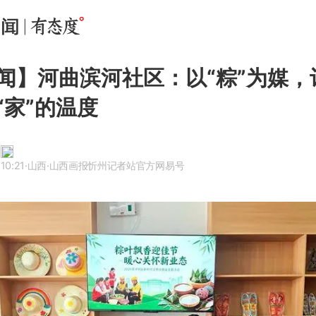
闻】河曲滨河社区：以“粽”为媒，
“家”的温度
10:21
·山西
·山西画报忻州记者站官方网易号