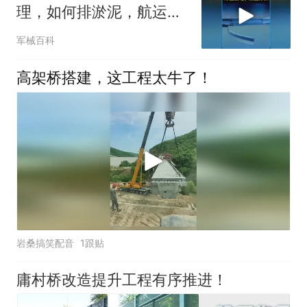
理，如何排淤泥，航运，
发电？ #科普知识
军械百科
高架桥搭建，这工程太牛了！
岩桑搞笑配音
1跟贴
庸村桥改造提升工程有序推进！