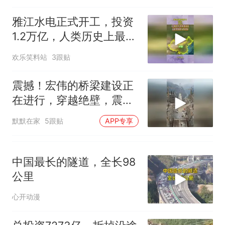
电力部门回应
台风"白海豚"登陆 中心附近最
雅江水电正式开工，投资
大风力14级
1.2万亿，人类历史上最大
十多万人报名的考试，成绩
热
基建工程要来了
欢乐笑料站
3跟贴
全部作废，公平么？
震撼！宏伟的桥梁建设正
在进行，穿越绝壁，震撼
人心！
默默在家
5跟贴
APP专享
中国最长的隧道，全长98
公里
心开动漫