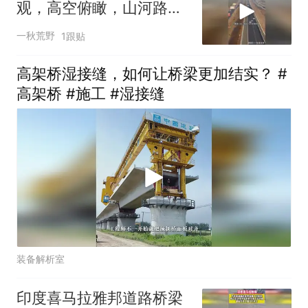
观，高空俯瞰，山河路网
交织场面壮阔无比
一秋荒野
1跟贴
高架桥湿接缝，如何让桥梁更加结实？ #
高架桥 #施工 #湿接缝
装备解析室
印度喜马拉雅邦道路桥梁