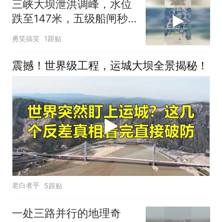
三峡大坝泄洪调峰，水位
跌至147米，五级船闸秒
变四级
勇笑搞笑
1跟贴
震撼！世界级工程，运城大坝全景揭秘！
老白者乎
5跟贴
一处三路并行的地理奇