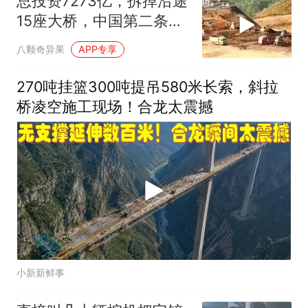
总投资7273亿，拆掉沿途
15座大桥，中国第二条超
级运河(
八颗奇异果
APP专享
270吨挂篮300吨提吊580米长索，斜拉
桥凌空施工现场！合龙太震撼
小新新鲜事