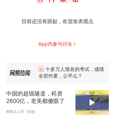
目前还没有跟贴，欢迎发表观点
App内参与讨论
十多万人报名的考试，成绩
热
全部作废，公平么？
全球唯一没有法定首都的国
新
家，刚改国名，总统就邀请中
国大使骑行绕了几乎整个国境
搬家报价570元，搬到楼下交
线一圈，还曾两次到中国寻根
5060元才肯搬上楼！女子傻眼
中国的超级隧道，耗资
了……
视频丨只要一枚命中就能让航
2600亿，老美都傻眼了
母瘫痪 轰-6J实力有多强？
空调24小时开着反而更省电？
幽默达人馆
1跟贴