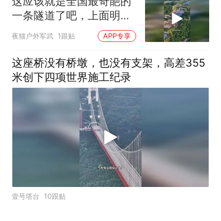
这应该就是全国最奇葩的
一条隧道了吧，上面明明
没有山
夜猫户外军武
1跟贴
APP专享
这座桥没有桥墩，也没有支架，高差355
米创下四项世界施工纪录
壹号塔台
10跟贴