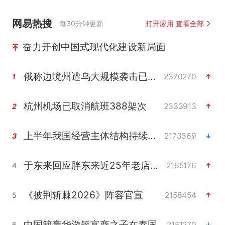
网易热搜
每30分钟更新
打开应用 查看全部
奋力开创中国式现代化建设新局面
俄称边境州遭乌大规模袭击已致13伤
2370270
1
杭州机场已取消航班388架次
2333913
2
上半年我国经营主体结构持续优化
2173369
3
于东来回应胖东来近25年老店年底关闭
2165176
4
《披荆斩棘2026》阵容官宣
2158454
5
中国籍豪华游艇富商之子在泰国被杀
2151270
6