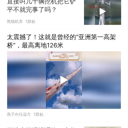
直接叫几十辆挖机把它铲
平不就完事了吗？
熊猫机库
1跟贴
太震撼了！这就是曾经的“亚洲第一高架
桥”，最高离地126米
燕子向往远方
1跟贴