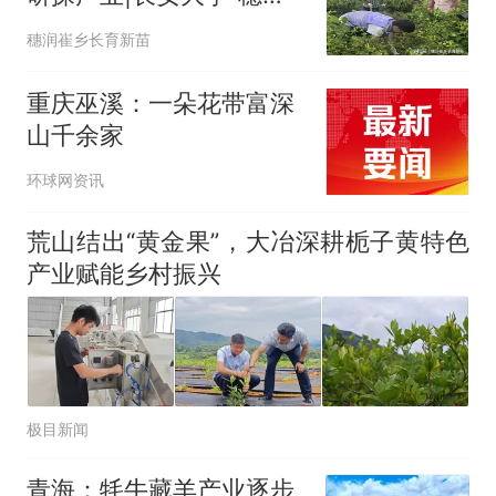
崔乡，长育新苗”暑期社会
穗润崔乡长育新苗
实践队深入金银花种植基
地调研特色农业发展
重庆巫溪：一朵花带富深
山千余家
环球网资讯
荒山结出“黄金果”，大冶深耕栀子黄特色
产业赋能乡村振兴
极目新闻
青海：牦牛藏羊产业逐步