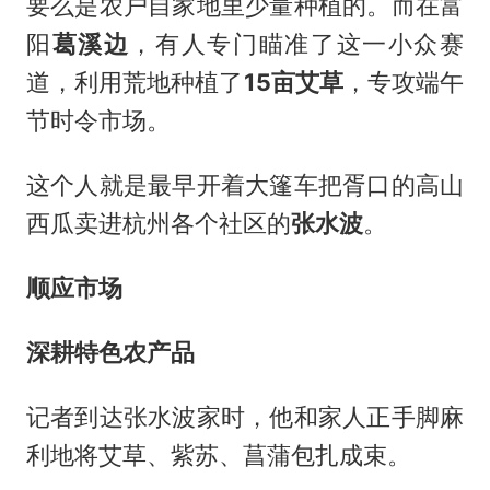
要么是农户自家地里少量种植的。而在富
阳
葛溪边
，有人专门瞄准了这一小众赛
道，利用荒地种植了
15亩艾草
，专攻端午
节时令市场。
这个人就是最早开着大篷车把胥口的高山
西瓜卖进杭州各个社区的
张水波
。
顺应市场
深耕特色农产品
记者到达张水波家时，他和家人正手脚麻
利地将艾草、紫苏、菖蒲包扎成束。