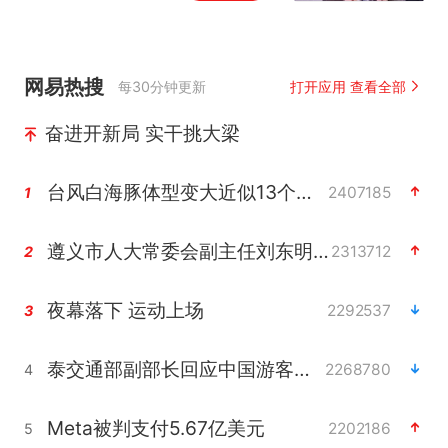
网易热搜
每30分钟更新
打开应用 查看全部
奋进开新局 实干挑大梁
台风白海豚体型变大近似13个浙江面积
2407185
1
遵义市人大常委会副主任刘东明被查
2313712
2
夜幕落下 运动上场
2292537
3
泰交通部副部长回应中国游客遭歧视
2268780
4
Meta被判支付5.67亿美元
2202186
5