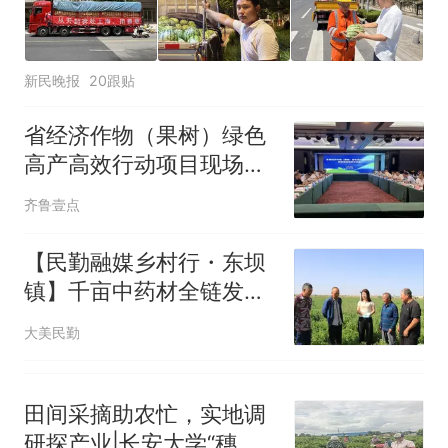
人生
新民晚报
20跟贴
省经济作物（果树）绿色
高产高效行动项目现场观
摩交流会落地栖霞
齐鲁壹点
【民勤融媒乡村行・东坝
镇】千亩中药材全链发展
激活乡村振兴动能
大美民勤
田间采摘助农忙，实地调
研探产业|长安大学“穗润