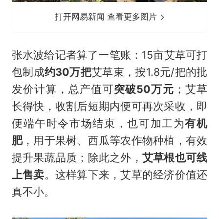
打开网易新闻 查看更多图片
张水波给记者算了一笔账：15亩艾草可打
包制成
约30万把
艾草束，按1.8元/把的批
发价计算，总产值可
突破50万元
；艾草
长得快，收割后短期内便可再次采收，即
便端午时令市场结束，也可加工为
有机
肥
，用于果树、西瓜等农作物种植，有效
提升果蔬品质；除此之外，
艾草根也可线
上售卖
。这样算下来，艾草的经济价值还
真不小。