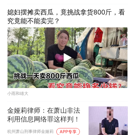
媳妇摆摊卖西瓜，竟挑战拿货800斤，看
究竟能不能卖完？
小雨和雄大
金娅莉律师：在萧山非法
利用信息网络罪这样判！
杭州萧山刑事律师金娅莉
APP专享