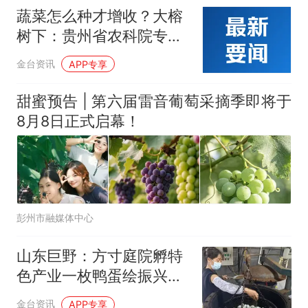
蔬菜怎么种才增收？大榕
树下：贵州省农科院专家
指点迷津
金台资讯
APP专享
甜蜜预告 | 第六届雷音葡萄采摘季即将于
8月8日正式启幕！
彭州市融媒体中心
山东巨野：方寸庭院孵特
色产业一枚鸭蛋绘振兴画
卷
金台资讯
APP专享