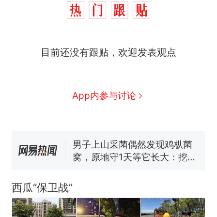
那个在床头放菜刀的女孩，
热
目前还没有跟贴，欢迎发表观点
因老师一句“跟我回家”改写了
人生
制裁瓜子饺子，美国怕什
新
么？
App内参与讨论
费大厨“全国小炒肉大王”称
号，仅凭视频评出？中国烹饪
协会回应
男子上山采菌偶然发现鸡枞菌
窝，原地守1天等它长大：挖了
140多朵
美国渔民钓获鲨鱼徒手将其拽
回大海 目击者直呼震惊 （视频
来源：参考消息）
笔试第一被第二名传话劝弃考
西瓜“保卫战”
官方通报
那个在床头放菜刀的女孩，
热
因老师一句“跟我回家”改写了