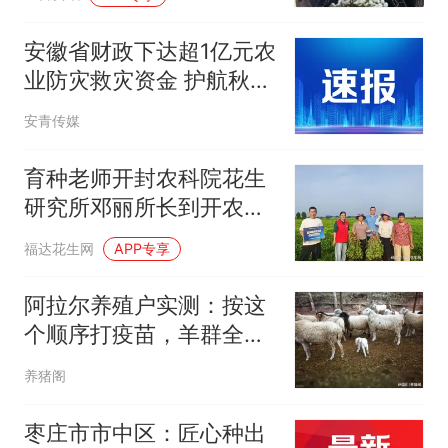
安徽省财政下达超1亿元农
业防灾救灾资金 护航秋粮
稳产丰收
安青传媒
育种老师开封农科院花生
研究所邓丽所长到开农
308高油酸花生基地查看
福达花生网
APP专享
指导
阿拉尔养殖户实测：按这
个顺序打疫苗，羊群全年
发病率降80%
养猪阁
枣庄市市中区：匠心种出