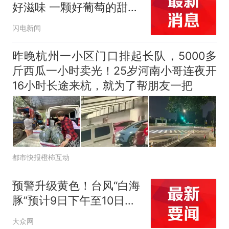
好滋味 一颗好葡萄的甜蜜
养成记
闪电新闻
昨晚杭州一小区门口排起长队，5000多
斤西瓜一小时卖光！25岁河南小哥连夜开
16小时长途来杭，就为了帮朋友一把
都市快报橙柿互动
预警升级黄色！台风“白海
豚”预计9日下午至10日早
晨登陆浙闽沿海
大众网