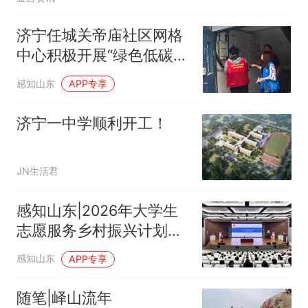
济宁任城关帝庙社区网格
中心积极开展“绿色低碳，
网格倡环保”专项环境整治
感知山东
APP专享
与环保宣传行动
济宁一中学顺利开工！
JN生活君
感知山东|2026年大学生
志愿服务乡村振兴计划济
宁志愿者见面会举行
感知山东
APP专享
随笔|峄山流年