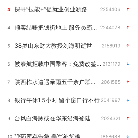
探寻“技能+”促就业创业新路
2254406
3
顾客结账把钱扔地上 服务员霸气扔回
2244078
4
38岁山东财大教授刘海明逝世
2156919
5
被泰航拒载中国乘客：免费改签没兑现
2131179
6
陕西柞水遭遇暴雨五千余户群众转移
2061585
7
银行午休1.5小时 留个窗口行不行
2041997
8
台风白海豚或在华东沿海登陆
2024321
9
弹药库存告急 美军补货难
1858688
10