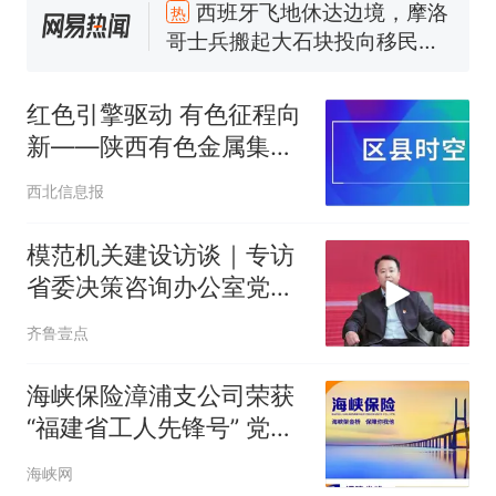
西班牙飞地休达边境，摩洛
热
哥士兵搬起大石块投向移民引
争议，此前一天内数万人从摩
费大厨“全国小炒肉大王”称
新
洛哥涌入西班牙
号，仅凭视频评出？中国烹饪
红色引擎驱动 有色征程向
协会回应
男子上山采菌偶然发现鸡枞菌
新——陕西有色金属集团
窝，原地守1天等它长大：挖了
以高质量党建引领高质量
140多朵
美国一场追捕行动中，一男子
西北信息报
发展
在车辆行驶中爬上车顶跳舞。
（新京报）
笔试第一被第二名传话劝弃考
模范机关建设访谈｜专访
官方通报
省委决策咨询办公室党支
美国渔民钓获鲨鱼徒手将其拽
部书记韩云勇
齐鲁壹点
回大海 目击者直呼震惊 （视频
来源：参考消息）
西班牙飞地休达边境，摩洛
热
海峡保险漳浦支公司荣获
哥士兵搬起大石块投向移民引
“福建省工人先锋号” 党建
争议，此前一天内数万人从摩
洛哥涌入西班牙
带工建结出实践硕果
海峡网