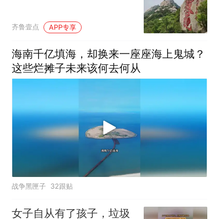
齐鲁壹点
APP专享
海南千亿填海，却换来一座座海上鬼城？
这些烂摊子未来该何去何从
战争黑匣子
32跟贴
女子自从有了孩子，垃圾