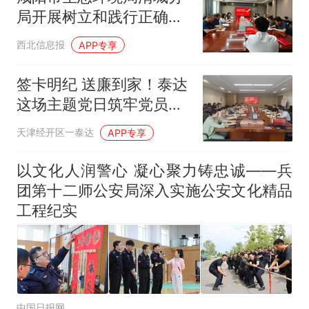
局开展树立和践行正确政
绩观学习教育专题党课
西北信息报
APP专享
签卡明纪 送廉到家！泰达
这场主题党日筑牢党员干
部廉洁防线
天津经开区一泰达
APP专享
以文化人润警心 凝心聚力铸忠诚——兵
团第十二师公安局深入实施公安文化精品
工程纪实
中国日报网