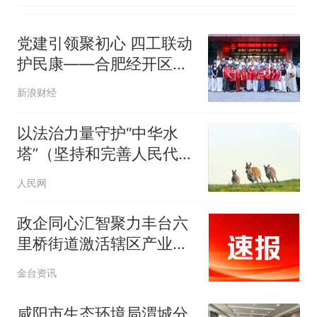
党建引领聚初心 四工联动
护民康——合肥经开区芙
蓉社区总结网格化精准健
新浪财经
康服务暨表扬优秀志愿者
以法治力量守护“中华水
塔”（坚持和完善人民代表
大会制度）
人民网
政企同心汇智聚力丰台六
里桥街道激活辖区产业内
生动力
金台资讯
咸阳市生态环境局渭城分