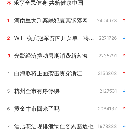
乐享全民健身 共筑健康中国
河南重大刑案嫌犯夏某钢落网
2404673
1
WTT横滨冠军赛国乒女单三将晋级四强
2271726
2
光影经济撬动暑期消费新蓝海
2235791
3
白海豚将正面袭击贯穿浙江
2156868
4
杭州全市有序停课
2127531
5
黄金牛市回来了吗
2084137
6
酒店花洒现排泄物住客索赔遭拒
1973388
7