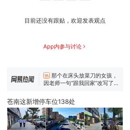
目前还没有跟贴，欢迎发表观点
App内参与讨论
那个在床头放菜刀的女孩，
热
因老师一句“跟我回家”改写了
人生
搬家报价570元，搬到楼下
新
交5060元才肯搬上楼！女子傻
眼了……
十多万人报名的考试，成绩全
部作废，公平么？
苍南这新增停车位138处
空调24小时开着反而更省电？
电力部门回应
佛山一中学招聘物理教师，笔