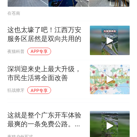
试前13名均遭淘汰？教育局：
已叫停招聘，成立调查组全面
“不建议大家买深色蛋糕”上热
在苍南
核查
搜，网友：天塌了！
那个在床头放菜刀的女孩，
热
这也太壕了吧！江西万安
因老师一句“跟我回家”改写了
服务区居然是双向共用的
人生
夜猫科普
APP专享
深圳迎来史上最大升级，
市民生活将全面改善
狂战獠牙
APP专享
这就是整个广东开车体验
最爽的一条免费公路。它
全长28公里
夜猫户外军武