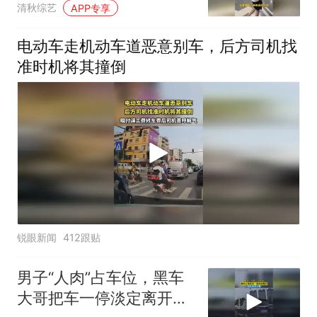
清秋综艺
APP专享
电动车走机动车道恶意别车，后方司机找
准时机将其撞倒
锐眼新闻
412跟贴
男子“人肉”占车位，黑车
大哥把车一停淡定离开，