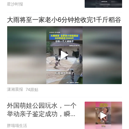
对此你怎么看
星沙时报
大雨将至一家老小6分钟抢收完1千斤稻谷
潇湘晨报
74跟贴
外国萌娃公园玩水，一个
举动亲子鉴定成功，瞬间
感觉生无可恋
胖塌塌生活