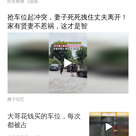
民生格物
2跟贴
抢车位起冲突，妻子死死拽住丈夫离开！
家有贤妻不惹祸，这才是智
樱子综艺
大哥花钱买的车位，每次
都被占