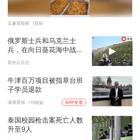
逗趣冒险家
1跟贴
俄罗斯士兵和乌克兰士
兵，在向日葵花海中战
斗，向日葵是苏联的国
新热点百态
花！
牛津百万项目被指草台班
子学员退款
潇湘晨报
119跟贴
APP专享
泰国校园枪击案死亡人数
升至9人