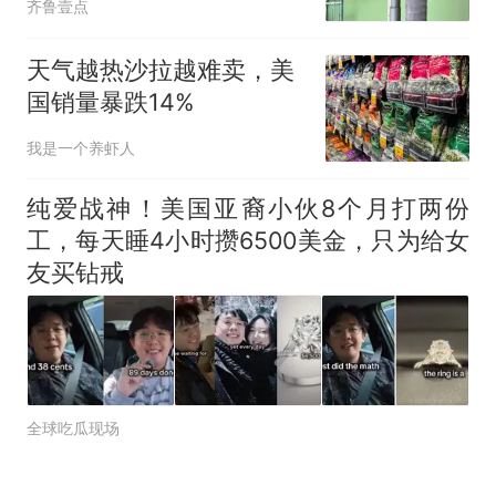
齐鲁壹点
天气越热沙拉越难卖，美
国销量暴跌14%
我是一个养虾人
纯爱战神！美国亚裔小伙8个月打两份
工，每天睡4小时攒6500美金，只为给女
友买钻戒
全球吃瓜现场