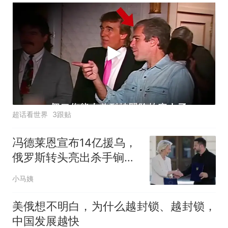
超话看世界
3跟贴
冯德莱恩宣布14亿援乌，
俄罗斯转头亮出杀手锏，
欧盟这步棋走错了
小马姨
美俄想不明白，为什么越封锁、越封锁，
中国发展越快