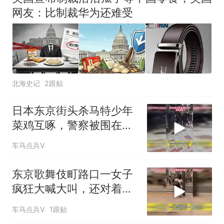
试前13名均遭淘汰？教育局：
网友：比制裁华为还难受
已叫停招聘，成立调查组全面
空调24小时开着反而更省电？
核查
电力部门回应
“不建议大家买深色蛋糕”上热
搜，网友：天塌了！
南航一航班疑向乘客发放西梅
北海史记
2跟贴
汁，致多名乘客在飞行途中排
队上厕所！乘客：机上100多
那个在床头放菜刀的女孩，
热
日本东京街头杀马特少年
人只有2个厕所；客服回应：并
因老师一句“跟我回家”改写了
菜鸡互啄，警察被围在人
非每架飞机都会发放西梅汁
人生
群里插不上手
车马点兵V
东京歌舞伎町路口一女子
疯狂大喊大叫，还对着电
线杆张牙舞爪
车马点兵V
1跟贴