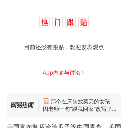
目前还没有跟贴，欢迎发表观点
App内参与讨论
那个在床头放菜刀的女孩，
热
因老师一句“跟我回家”改写了
人生
搬家报价570元，搬到楼下
新
交5060元才肯搬上楼！女子傻
眼了……
佛山一中学招聘物理教师，笔
美国宣布制裁洽洽瓜子等中国零食，美国