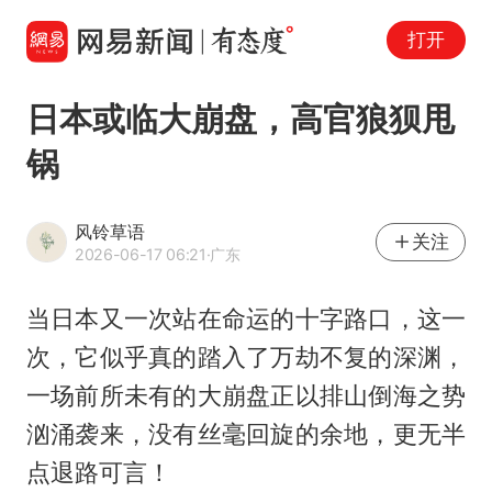
打开
日本或临大崩盘，高官狼狈甩
锅
风铃草语
关注
2026-06-17 06:21
·广东
当日本又一次站在命运的十字路口，这一
次，它似乎真的踏入了万劫不复的深渊，
一场前所未有的大崩盘正以排山倒海之势
汹涌袭来，没有丝毫回旋的余地，更无半
点退路可言！