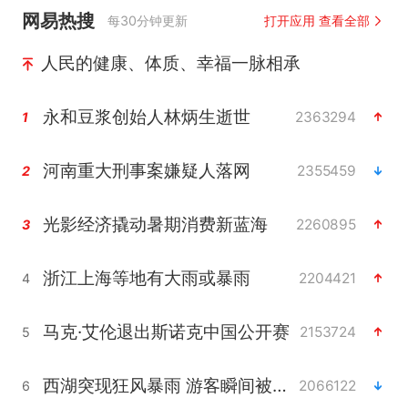
网易热搜
每30分钟更新
打开应用 查看全部
人民的健康、体质、幸福一脉相承
永和豆浆创始人林炳生逝世
2363294
1
河南重大刑事案嫌疑人落网
2355459
2
光影经济撬动暑期消费新蓝海
2260895
3
浙江上海等地有大雨或暴雨
2204421
4
马克·艾伦退出斯诺克中国公开赛
2153724
5
西湖突现狂风暴雨 游客瞬间被浇透
2066122
6