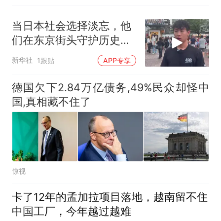
当日本社会选择淡忘，他
们在东京街头守护历史记
忆
新华社
1跟贴
APP专享
德国欠下2.84万亿债务,49%民众却怪中
国,真相藏不住了
惊视
卡了12年的孟加拉项目落地，越南留不住
中国工厂，今年越过越难