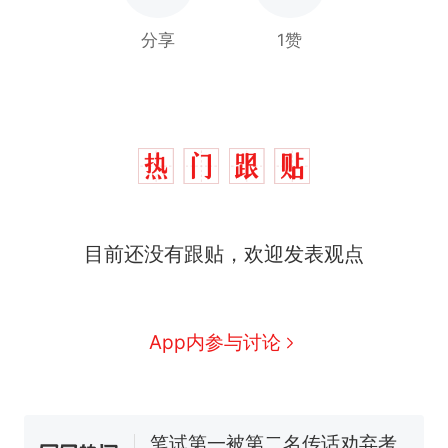
分享
1赞
目前还没有跟贴，欢迎发表观点
那个在床头放菜刀的女孩，
热
因老师一句“跟我回家”改写了
人生
费大厨“全国小炒肉大王”称
新
App内参与讨论
号，仅凭视频评出？中国烹饪
协会回应
台风"白海豚"中心附近最大风
力已达15级 最新研判
笔试第一被第二名传话劝弃考