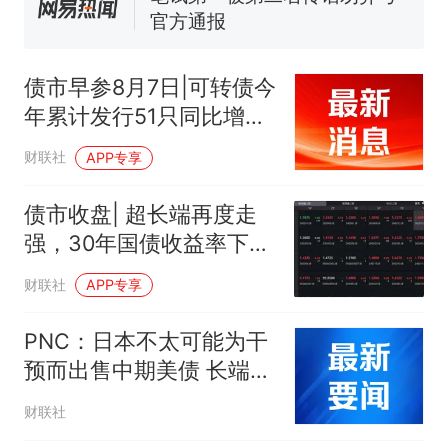
官方通报
佛山一中学招聘物理教师，笔
试前13名均遭淘汰？教育局：
债市早参8月7日|可转债今
已叫停招聘，成立调查组全面
享界G9车型预售价公布：
年累计发行51只同比增长
核查
43.98万起
104%；监管重申禁止理财
那个在床头放菜刀的女孩，
热
财联社
APP专享
子公司通过合作机构不当
因老师一句“跟我回家”改写了
估值
人生
债市收盘| 超长端再度走
强，30年国债收益率下行
1BP
财联社
APP专享
PNC：日本不太可能为干
预而出售中期美债 长端收
益率影响有限
财联社