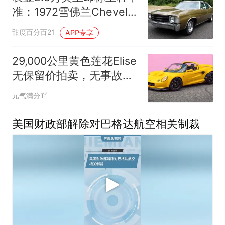
准：1972雪佛兰Chevelle
无底价拍卖
甜度百分百21
APP专享
29,000公里黄色莲花Elise
无保留价拍卖，无事故记
录却现里程疑点
元气满分吖
美国财政部解除对巴格达航空相关制裁