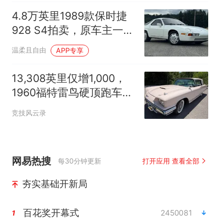
4.8万英里1989款保时捷
928 S4拍卖，原车主一手
持有至2022年
温柔且自由
APP专享
13,308英里仅增1,000，
1960福特雷鸟硬顶跑车拍
卖
竞技风云录
网易热搜
每30分钟更新
打开应用 查看全部
夯实基础开新局
百花奖开幕式
2450081
1