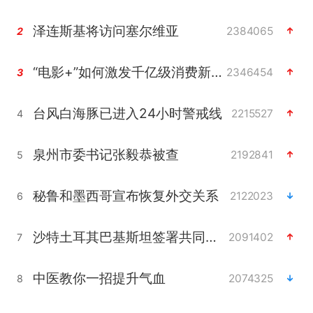
泽连斯基将访问塞尔维亚
2384065
2
“电影+”如何激发千亿级消费新活力？
2346454
3
台风白海豚已进入24小时警戒线
2215527
4
泉州市委书记张毅恭被查
2192841
5
秘鲁和墨西哥宣布恢复外交关系
2122023
6
沙特土耳其巴基斯坦签署共同防务协议
2091402
7
中医教你一招提升气血
2074325
8