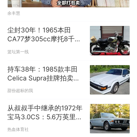
余丰慧
尘封30年！1965本田
CA77梦305cc摩托8千英
里无底价拍卖
篮坛第一线
持车38年：1985款丰田
Celica Supra挂牌拍卖，5
速手动配2.8升直六
甜份超标的我
从叔叔手中继承的1972年
宝马3.0CS：5.6万英里四
速手动待拍卖
热血体育社