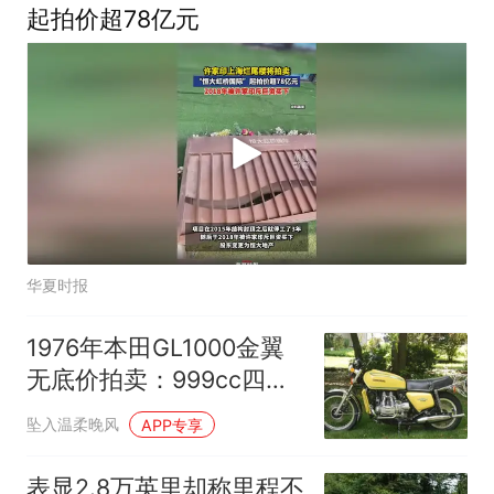
起拍价超78亿元
华夏时报
1976年本田GL1000金翼
无底价拍卖：999cc四缸
翻新老车，里程表不准但
坠入温柔晚风
APP专享
配置齐全
表显2.8万英里却称里程不