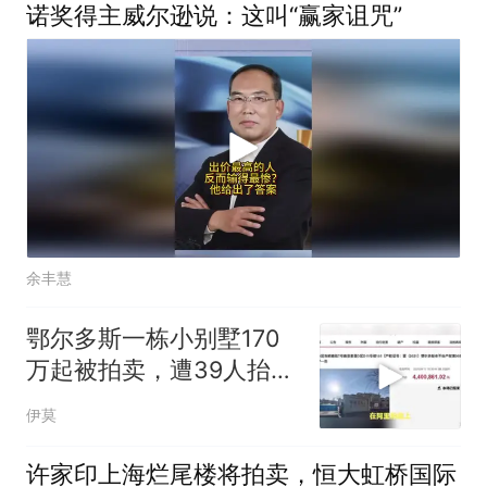
诺奖得主威尔逊说：这叫“赢家诅咒”
余丰慧
鄂尔多斯一栋小别墅170
万起被拍卖，遭39人抬价
299次后4
伊莫
许家印上海烂尾楼将拍卖，恒大虹桥国际