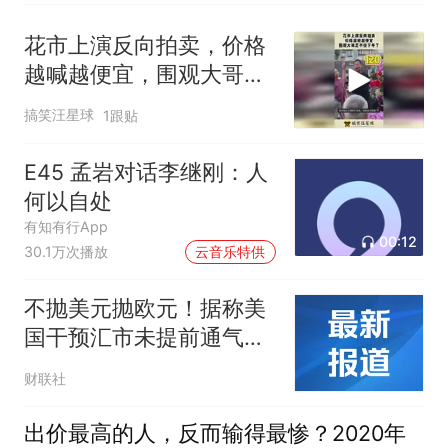
花市上演反向拍卖，价格
越喊越便宜，围观大哥忍
不住下手了！
搞笑汪星球
1跟贴
E45 孟岩对话李继刚：人
何以自处
有知有行App
00:12
30.1万次播放
云音乐特供
不抛美元抛欧元！据称美
国干预汇市未提前通气，
欧洲央行措手不及
财联社
出价最高的人，反而输得最惨？2020年